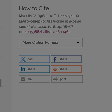
How to Cite
Mažiulis, V. (1980) “А. П. Непокупный,
Балто-севернославянские языковые
связи”,
Baltistica
, 16(1), pp. 96–97.
doi:
10.15388/baltistica.16.1.1462
.
More Citation Formats
post
share
share
share
mail
print