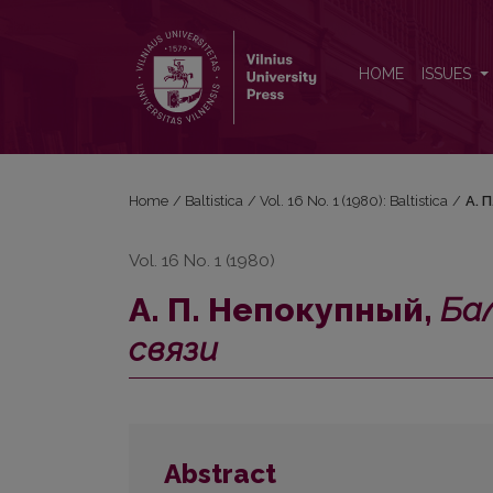
А. П. Непокупный, <i>Балто-севернославянские 
HOME
ISSUES
Home
/
Baltistica
/
Vol. 16 No. 1 (1980): Baltistica
/
А. 
Vol. 16 No. 1 (1980)
А. П. Непокупный,
Ба
связи
Abstract