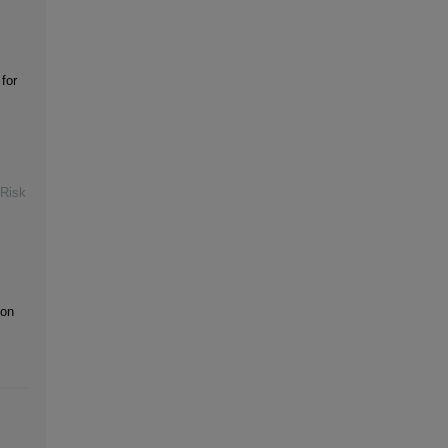
for
 Risk
ion