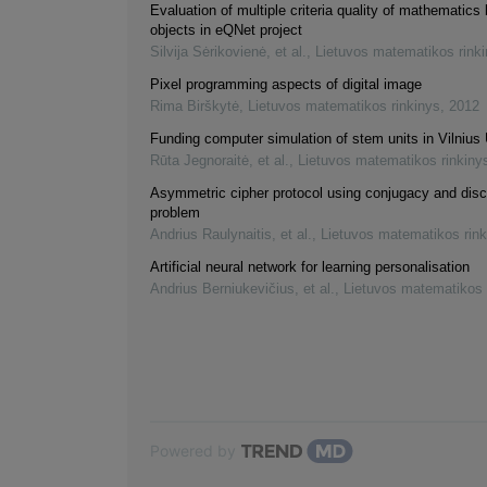
Evaluation of multiple criteria quality of mathematics 
objects in eQNet project
Silvija Sėrikovienė, et al.
,
Lietuvos matematikos rink
Pixel programming aspects of digital image
Rima Birškytė
,
Lietuvos matematikos rinkinys
,
2012
Funding computer simulation of stem units in Vilnius 
Rūta Jegnoraitė, et al.
,
Lietuvos matematikos rinkiny
Asymmetric cipher protocol using conjugacy and disc
problem
Andrius Raulynaitis, et al.
,
Lietuvos matematikos rink
Artificial neural network for learning personalisation
Andrius Berniukevičius, et al.
,
Lietuvos matematikos 
Powered by