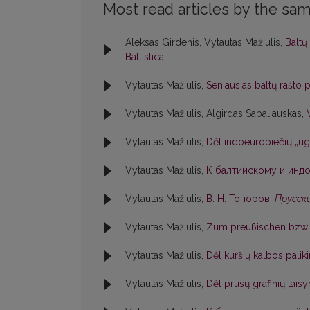
Most read articles by the sam
Aleksas Girdenis, Vytautas Mažiulis,
Baltų
Baltistica
Vytautas Mažiulis,
Seniausias baltų rašto
Vytautas Mažiulis, Algirdas Sabaliauskas,
Vytautas Mažiulis,
Dėl indoeuropiečių „ug
Vytautas Mažiulis,
К балтийскому и индо
Vytautas Mažiulis,
В. Н. Топоров,
Прусски
Vytautas Mažiulis,
Zum preußischen bzw. 
Vytautas Mažiulis,
Dėl kuršių kalbos pali
Vytautas Mažiulis,
Dėl prūsų grafinių tai