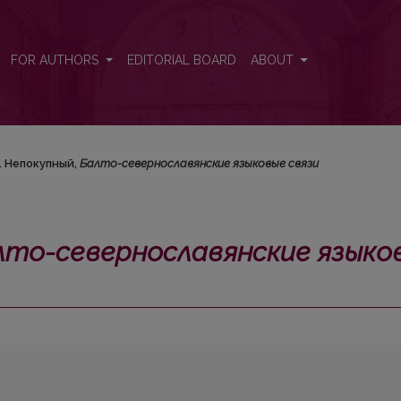
языковые связи</i>
FOR AUTHORS
EDITORIAL BOARD
ABOUT
П. Непокупный,
Балто-севернославянские языковые связи
лто-севернославянские языко