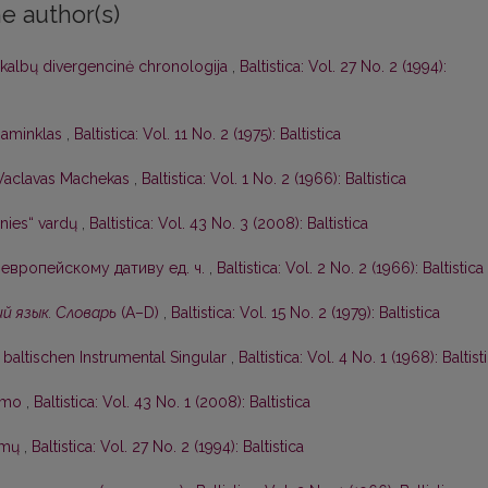
e author(s)
 kalbų divergencinė chronologija
,
Baltistica: Vol. 27 No. 2 (1994):
 paminklas
,
Baltistica: Vol. 11 No. 2 (1975): Baltistica
Vaclavas Machekas
,
Baltistica: Vol. 1 No. 2 (1966): Baltistica
nies“ vardų
,
Baltistica: Vol. 43 No. 3 (2008): Baltistica
европейскому дативу ед. ч.
,
Baltistica: Vol. 2 No. 2 (1966): Baltistica
й язык. Словарь
(А–D)
,
Baltistica: Vol. 15 No. 2 (1979): Baltistica
baltischen Instrumental Singular
,
Baltistica: Vol. 4 No. 1 (1968): Baltist
kimo
,
Baltistica: Vol. 43 No. 1 (2008): Baltistica
symų
,
Baltistica: Vol. 27 No. 2 (1994): Baltistica