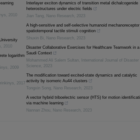
learning
Interlayer exciton dynamics of transition metal dichalcogenide
heterostructures under electric fields
inys
,
2010
Jian Tang
,
Nano Research
,
2023
A high-sensitive and self-selective humanoid mechanoreceptor 
spatiotemporal tactile stimuli cognition
Shuxin Bi
,
Nano Research
,
2023
University
s
,
2010
Disaster Collaborative Exercises for Healthcare Teamwork in a
Saudi Context
rete logarithm
Mohammed Ali Salem Sultan
,
International Journal of Disaster
Science
,
2023
inys
,
2009
The modification toward excited-state dynamics and catalytic
activity by isomeric Au44 clusters
rinkinys
,
2017
Tongxin Song
,
Nano Research
,
2023
A vector hybrid triboelectric sensor (HTS) for motion identificat
via machine learning
Nannan Zhou
,
Nano Research
,
2023