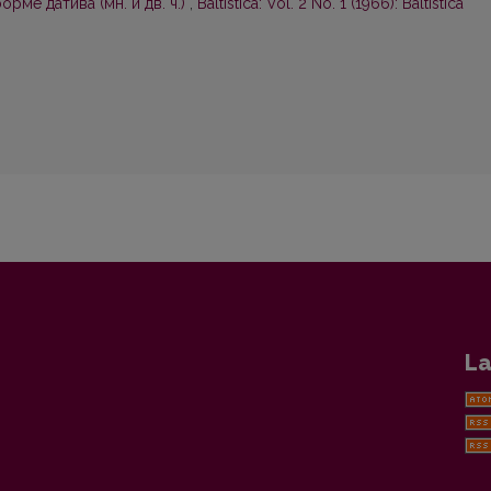
рме датива (мн. и дв. ч.)
,
Baltistica: Vol. 2 No. 1 (1966): Baltistica
La