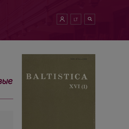
LT
вые