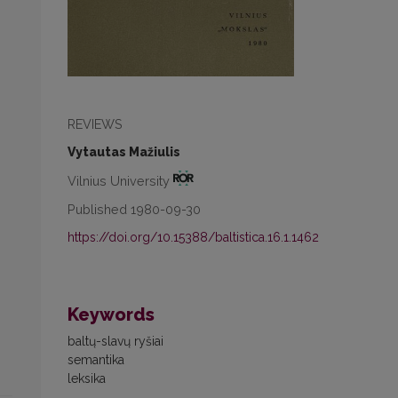
REVIEWS
Vytautas Mažiulis
Vilnius University
Published 1980-09-30
https://doi.org/10.15388/baltistica.16.1.1462
Keywords
baltų-slavų ryšiai
semantika
leksika