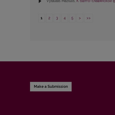
Vytautas Mažiulis,
К балто-славянской фо
1
2
3
4
5
>
>>
Make a Submission