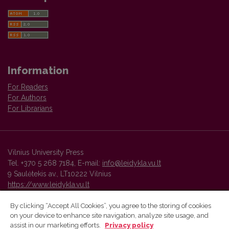
Information
For Readers
For Authors
For Librarians
Vilnius University Press
Tel. +370 5 268 7184, E-mail:
info@leidykla.vu.lt
9 Saulėtekis av., LT10222 Vilnius
https://www.leidykla.vu.lt
By clicking “Accept All Cookies”, you agree to the storing of cookies
on your device to enhance site navigation, analyze site usage, and
Vilnius University Press platform and metadata are distributed by
assist in our marketing efforts.
Privacy policy