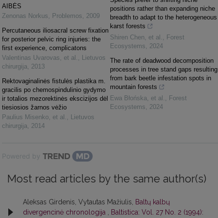
AIBĖS
positions rather than expanding niche
Zenonas Norkus
,
Problemos
,
2009
breadth to adapt to the heterogeneous
karst forests
Percutaneous iliosacral screw fixation
Shiren Chen, et al.
,
Forest
for posterior pelvic ring injuries: the
Ecosystems
,
2024
first experience, complicatons
Valentinas Uvarovas, et al.
,
Lietuvos
The rate of deadwood decomposition
chirurgija
,
2013
processes in tree stand gaps resulting
from bark beetle infestation spots in
Rektovaginalinės fistulės plastika m.
mountain forests
gracilis po chemospindulinio gydymo
Ewa Błońska, et al.
,
Forest
ir totalios mezorektinės ekscizijos dėl
Ecosystems
,
2024
tiesiosios žarnos vėžio
Paulius Misenko, et al.
,
Lietuvos
chirurgija
,
2014
Powered by
Most read articles by the same author(s)
Aleksas Girdenis, Vytautas Mažiulis,
Baltų kalbų
divergencinė chronologija
,
Baltistica: Vol. 27 No. 2 (1994):