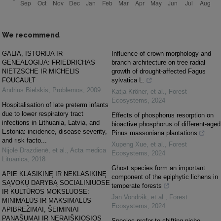
We recommend
GALIA, ISTORIJA IR
Influence of crown morphology and
GENEALOGIJA: FRIEDRICHAS
branch architecture on tree radial
NIETZSCHE IR MICHELIS
growth of drought-affected Fagus
FOUCAULT
sylvatica L.
Andrius Bielskis
,
Problemos
,
2009
Katja Kröner, et al.
,
Forest
Ecosystems
,
2024
Hospitalisation of late preterm infants
due to lower respiratory tract
Effects of phosphorus resorption on
infections in Lithuania, Latvia, and
bioactive phosphorus of different-aged
Estonia: incidence, disease severity,
Pinus massoniana plantations
and risk facto...
Xupeng Xue, et al.
,
Forest
Nijolė Drazdienė, et al.
,
Acta medica
Ecosystems
,
2024
Lituanica
,
2018
Ghost species form an important
APIE KLASIKINĘ IR NEKLASIKINĘ
component of the epiphytic lichens in
SĄVOKŲ DARYBĄ SOCIALINIUOSE
temperate forests
IR KULTŪROS MOKSLUOSE:
Jan Vondrák, et al.
,
Forest
MINIMALŪS IR MAKSIMALŪS
Ecosystems
,
2024
APIBRĖŽIMAI, ŠEIMINIAI
PANAŠUMAI IR NERAIŠKIOSIOS
Species prefer to shifting niche