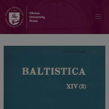
Dėl prūsų etimologijų