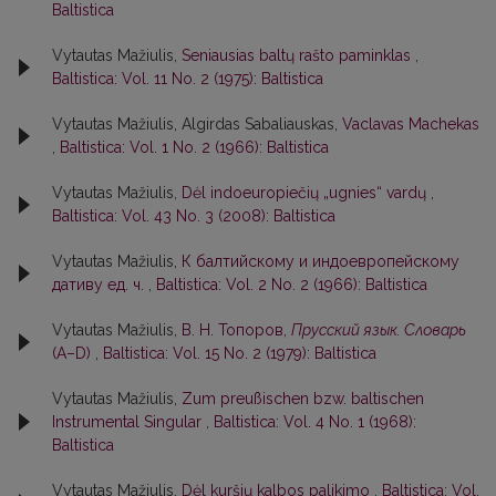
Baltistica
Vytautas Mažiulis,
Seniausias baltų rašto paminklas
,
Baltistica: Vol. 11 No. 2 (1975): Baltistica
Vytautas Mažiulis, Algirdas Sabaliauskas,
Vaclavas Machekas
,
Baltistica: Vol. 1 No. 2 (1966): Baltistica
Vytautas Mažiulis,
Dėl indoeuropiečių „ugnies“ vardų
,
Baltistica: Vol. 43 No. 3 (2008): Baltistica
Vytautas Mažiulis,
К балтийскому и индоевропейскому
дативу ед. ч.
,
Baltistica: Vol. 2 No. 2 (1966): Baltistica
Vytautas Mažiulis,
В. Н. Топоров,
Прусский язык. Словарь
(А–D)
,
Baltistica: Vol. 15 No. 2 (1979): Baltistica
Vytautas Mažiulis,
Zum preußischen bzw. baltischen
Instrumental Singular
,
Baltistica: Vol. 4 No. 1 (1968):
Baltistica
Vytautas Mažiulis,
Dėl kuršių kalbos palikimo
,
Baltistica: Vol.