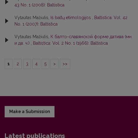
43 No. 1 (2008): Baltistica
Vytautas Mažiulis,
Iš baltų etimologijos
,
Baltistica: Vol. 42
No. 1 (2007): Baltistica
Vytautas Mažiulis,
К балто-славянской форме датива (мн.
и дв. ч.)
,
Baltistica: Vol. 2 No. 1 (1966): Baltistica
1
2
3
4
5
>
>>
Make a Submission
Latest publications