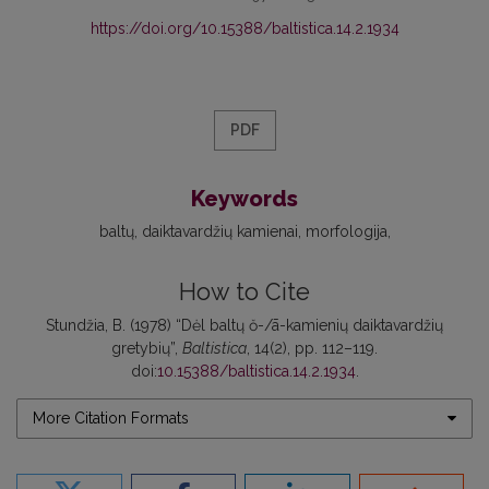
https://doi.org/10.15388/baltistica.14.2.1934
PDF
Keywords
baltų
daiktavardžių kamienai
morfologija
How to Cite
Stundžia, B. (1978) “Dėl baltų ŏ-/ā-kamienių daiktavardžių
gretybių”,
Baltistica
, 14(2), pp. 112–119.
doi:
10.15388/baltistica.14.2.1934
.
More Citation Formats