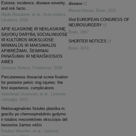
Estonia: incidence, disease severity,
disease
and risk facto...
Masud Husain
,
Brain
,
2021
Nijolė Drazdienė, et al.
,
Acta medica
IIIrd EUROPEAN CONGRESS OF
Lituanica
,
2018
NEUROSURGERY
APIE KLASIKINĘ IR NEKLASIKINĘ
Brain
,
1967
SĄVOKŲ DARYBĄ SOCIALINIUOSE
IR KULTŪROS MOKSLUOSE:
SHORTER NOTICES
MINIMALŪS IR MAKSIMALŪS
Brain
,
1974
APIBRĖŽIMAI, ŠEIMINIAI
PANAŠUMAI IR NERAIŠKIOSIOS
AIBĖS
Zenonas Norkus
,
Problemos
,
2009
Percutaneous iliosacral screw fixation
for posterior pelvic ring injuries: the
first experience, complicatons
Valentinas Uvarovas, et al.
,
Lietuvos
chirurgija
,
2013
Rektovaginalinės fistulės plastika m.
gracilis po chemospindulinio gydymo
ir totalios mezorektinės ekscizijos dėl
tiesiosios žarnos vėžio
Paulius Misenko, et al.
,
Lietuvos