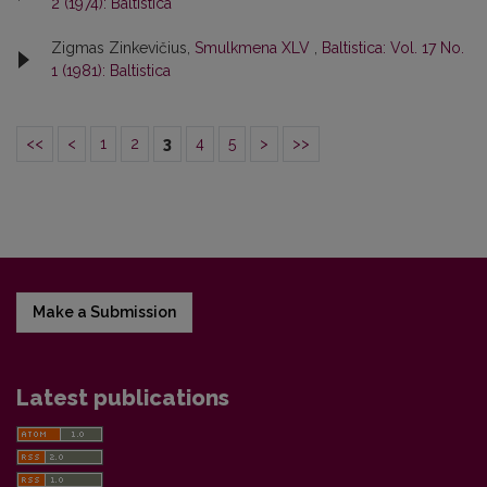
2 (1974): Baltistica
Zigmas Zinkevičius,
Smulkmena XLV
,
Baltistica: Vol. 17 No.
1 (1981): Baltistica
<<
<
1
2
3
4
5
>
>>
Make a Submission
Latest publications