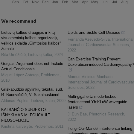
We recommend
Lietuvių kalbos draugijos ir kitų
Lipids and Sickle Cell Disease
visuomeninių kalbos organizacijų
Fernanda Azevedo-Silva
,
International
veiklos sklaida „Gimtosios kalbos“
Journal of Cardiovascular Sciences
,
žurnale
2022
Rita Urnėžiūtė
,
Lietuvių kalba
,
2024
Can Exercise Training Prevent
Gorgias’ Argument does not Include
Doxorubicin-induced Cardiomyopathy?
Actual Conditionals
Miguel López Astorga
,
Problemos
,
Marcus Vinicius Machado
,
2018
International Journal of Cardiovascular
Sciences
,
2022
Griškabūdžio apylinkių tekstai, sud.
R. Bacevičiūtė, V. Sakalauskienė
Multi-gigahertz mode-locked
Aldonas Pupkis
,
Lietuvių kalba
,
2009
femtosecond Yb:KLuW waveguide
lasers
KALBANČIO SUBJEKTO
Ji Eun Bae
,
Photonics Research
,
IŠNYKIMAS M. FOUCAULT
2022
FILOSOFIJOJE
Kristina Karvelytė
,
Problemos
,
2011
Hong–Ou–Mandel interference linking
independent room-temperature