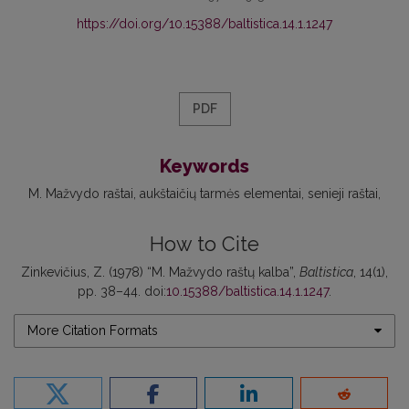
https://doi.org/10.15388/baltistica.14.1.1247
PDF
Keywords
M. Mažvydo raštai
aukštaičių tarmės elementai
senieji raštai
How to Cite
Zinkevičius, Z. (1978) “M. Mažvydo raštų kalba”,
Baltistica
, 14(1),
pp. 38–44. doi:
10.15388/baltistica.14.1.1247
.
More Citation Formats