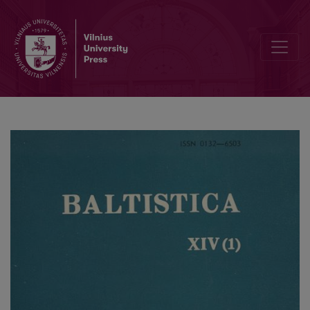
M. Mažvydo raštų kalba