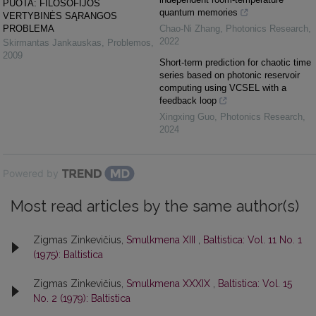
PUOTA: FILOSOFIJOS
quantum memories
VERTYBINĖS SĄRANGOS
PROBLEMA
Chao-Ni Zhang
,
Photonics Research
,
2022
Skirmantas Jankauskas
,
Problemos
,
2009
Short-term prediction for chaotic time
series based on photonic reservoir
computing using VCSEL with a
feedback loop
Xingxing Guo
,
Photonics Research
,
2024
Powered by
Most read articles by the same author(s)
Zigmas Zinkevičius,
Smulkmena XIII
,
Baltistica: Vol. 11 No. 1
(1975): Baltistica
Zigmas Zinkevičius,
Smulkmena XXXIX
,
Baltistica: Vol. 15
No. 2 (1979): Baltistica