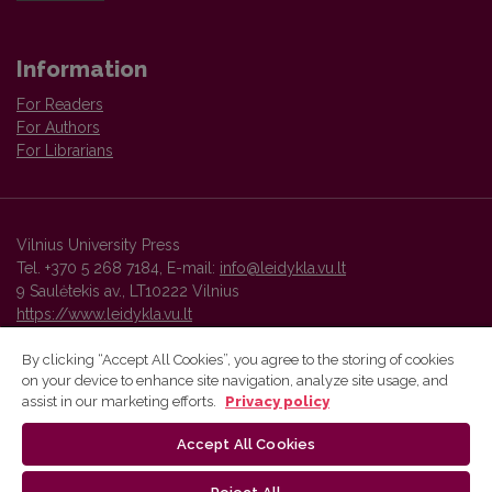
Information
For Readers
For Authors
For Librarians
Vilnius University Press
Tel. +370 5 268 7184, E-mail:
info@leidykla.vu.lt
9 Saulėtekis av., LT10222 Vilnius
https://www.leidykla.vu.lt
By clicking “Accept All Cookies”, you agree to the storing of cookies
on your device to enhance site navigation, analyze site usage, and
Vilnius University Press platform and metadata are distributed by
assist in our marketing efforts.
Privacy policy
Creative Commons International License
.
Accept All Cookies