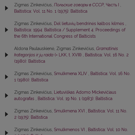
Zigmas Zinkevičius,
Польские говоры в СССР
, Часть I
,
Baltistica: Vol. 11 No. 1 (1975): Baltistica
Zigmas Zinkevičius,
Dėl lietuvių bendrinės kalbos kilmės
,
Baltistica: 1994: Baltistica / Supplement 4: Proceedings of
the 6th International Congress of Balticists
Aldona Paulauskienė, Zigmas Zinkevičius,
Gramatinės
kategorijos ir jų raida
(= LKK, t. XVIII)
,
Baltistica: Vol. 16 No. 2
(1980): Baltistica
Zigmas Zinkevičius,
Smulkmena XLIV
,
Baltistica: Vol. 16 No.
1 (1980): Baltistica
Zigmas Zinkevičius,
Lietuviškas Adomo Mickevičiaus
autografas
,
Baltistica: Vol. 19 No. 1 (1983): Baltistica
Zigmas Zinkevičius,
Smulkmena XVI
,
Baltistica: Vol. 11 No.
2 (1975): Baltistica
Zigmas Zinkevičius,
Smulkmenos VI
,
Baltistica: Vol. 10 No.