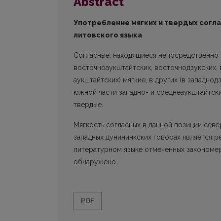
Abstract
Употребление мягких и твердых согл
литовского языка
Согласные, находящиеся непосредственн
восточноаукштайтских, восточнодзукских, 
аукштайтских) мягкие, в других (в западнод
южной части западно- и среднеаукштайтски
твердые.
Мягкость согласных в данной позиции севе
западных дунининкских говорах является ре
литературном языке отмеченных закономе
обнаружено.
PDF