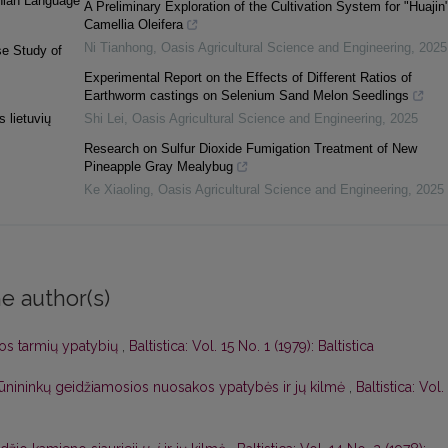
anian Language
A Preliminary Exploration of the Cultivation System for "Huajin
Camellia Oleifera
Ni Tianhong
,
Oasis Agricultural Science and Engineering
,
2025
se Study of
Experimental Report on the Effects of Different Ratios of
Earthworm castings on Selenium Sand Melon Seedlings
 lietuvių
Shi Lei
,
Oasis Agricultural Science and Engineering
,
2025
Research on Sulfur Dioxide Fumigation Treatment of New
Pineapple Gray Mealybug
Ke Xiaoling
,
Oasis Agricultural Science and Engineering
,
2025
e author(s)
lbos tarmių ypatybių
,
Baltistica: Vol. 15 No. 1 (1979): Baltistica
dūnininkų geidžiamosios nuosakos ypatybės ir jų kilmė
,
Baltistica: Vol.