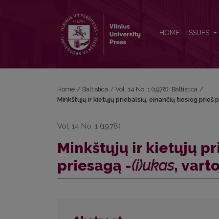
Minkštųjų ir kietųjų priebalsių, einančių tiesiog prie
HOME
ISSUES
Home
/
Baltistica
/
Vol. 14 No. 1 (1978): Baltistica
/
Minkštųjų ir kietųjų priebalsių, einančių tiesiog prieš 
Vol. 14 No. 1 (1978)
Minkštųjų ir kietųjų pr
priesagą -
(i)ukas
, vart