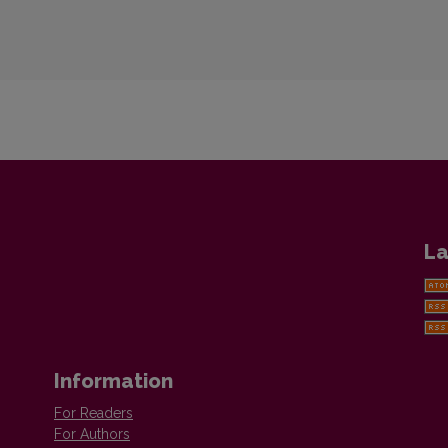
La
Information
For Readers
For Authors