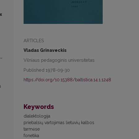
х
ARTICLES
Vladas Grinaveckis
 –
Vilniaus pedagoginis universitetas
Published 1978-09-30
https://doi.org/10.15388/baltistica.14.1.1248
в
Keywords
dialektologija
priebalsių vartojimas lietuvių kalbos
tarmėse
fonetika