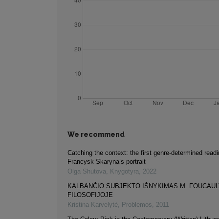
We recommend
Catching the context: the first genre-determined readi
Francysk Skaryna’s portrait
Olga Shutova
,
Knygotyra
,
2022
KALBANČIO SUBJEKTO IŠNYKIMAS M. FOUCAUL
FILOSOFIJOJE
Kristina Karvelytė
,
Problemos
,
2011