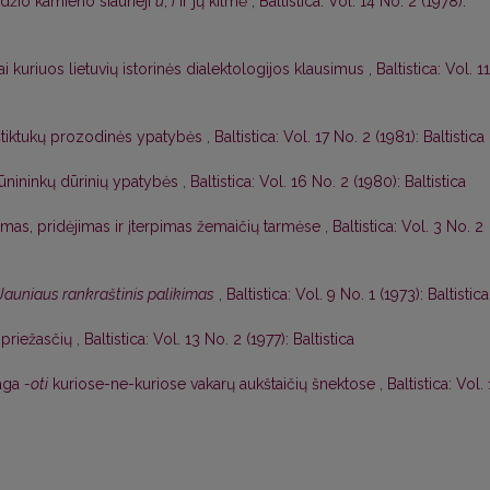
džio kamieno siaurieji
u
,
i
ir jų kilmė
,
Baltistica: Vol. 14 No. 2 (1978):
ai kuriuos lietuvių istorinės dialektologijos klausimus
,
Baltistica: Vol. 11
štiktukų prozodinės ypatybės
,
Baltistica: Vol. 17 No. 2 (1981): Baltistica
dūnininkų dūrinių ypatybės
,
Baltistica: Vol. 16 No. 2 (1980): Baltistica
mas, pridėjimas ir įterpimas žemaičių tarmėse
,
Baltistica: Vol. 3 No. 2
Jauniaus rankraštinis palikimas
,
Baltistica: Vol. 9 No. 1 (1973): Baltistica
o priežasčių
,
Baltistica: Vol. 13 No. 2 (1977): Baltistica
saga
-oti
kuriose-ne-kuriose vakarų aukštaičių šnektose
,
Baltistica: Vol.