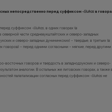
асных непосредственно перед суффиксом -
(i)ukas
в говора
о перед суффиксом
-(i)ukas,
в одних го­ворах (в
в северной части среднеаукштайтских и северо-западных
зукских и северо-западных дунининкских) – твердые, в третьих (в
х говоров) – перед одними согласными – мягкие, перед другими
ро-восточных говоров и твердость в западнодзукских и северо-
зультатом аналогии. В
ос­тальных же литовских говорах, а также 
рностей палатализации согласных перед суффиксом
-(i)ukas
не