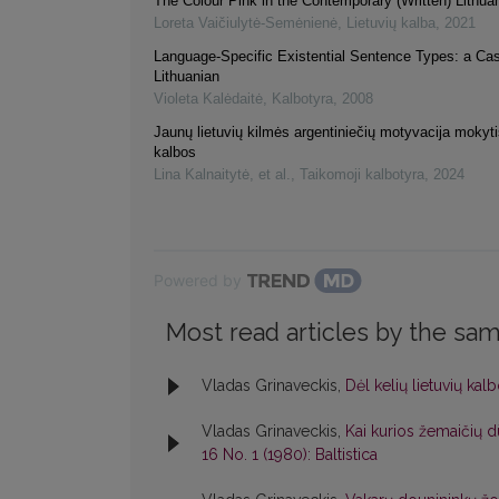
The Colour Pink in the Contemporary (Written) Lithu
Loreta Vaičiulytė-Semėnienė
,
Lietuvių kalba
,
2021
Language-Specific Existential Sentence Types: a Ca
Lithuanian
Violeta Kalėdaitė
,
Kalbotyra
,
2008
Jaunų lietuvių kilmės argentiniečių motyvacija mokytis
kalbos
Lina Kalnaitytė, et al.
,
Taikomoji kalbotyra
,
2024
Powered by
Most read articles by the sam
Vladas Grinaveckis,
Dėl kelių lietuvių ka
Vladas Grinaveckis,
Kai kurios žemaičių 
16 No. 1 (1980): Baltistica