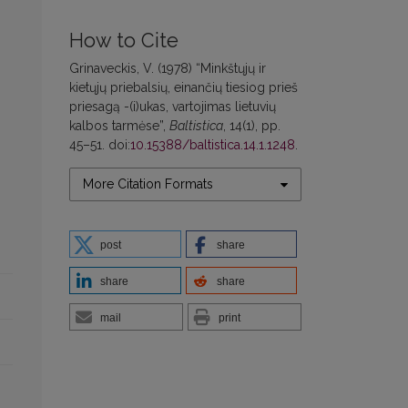
How to Cite
Grinaveckis, V. (1978) “Minkštųjų ir
kietųjų priebalsių, einančių tiesiog prieš
priesagą -(i)ukas, vartojimas lietuvių
kalbos tarmėse”,
Baltistica
, 14(1), pp.
45–51. doi:
10.15388/baltistica.14.1.1248
.
More Citation Formats
post
share
share
share
mail
print