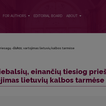
š priesagą -<i>(i)ukas</i>, vartojimas lietuvių kalbos tarmėse
FOR AUTHORS
EDITORIAL BOARD
ABOUT
priesagą -
(i)ukas
, vartojimas lietuvių kalbos tarmėse
iebalsių, einančių tiesiog prie
ojimas lietuvių kalbos tarmėse