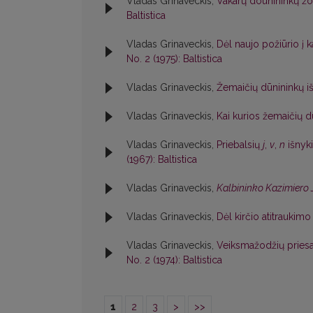
Vladas Grinaveckis,
Vakarų dounininkų žo
Baltistica
Vladas Grinaveckis,
Dėl naujo požiūrio į k
No. 2 (1975): Baltistica
Vladas Grinaveckis,
Žemaičių dūnininkų i
Vladas Grinaveckis,
Kai kurios žemaičių 
Vladas Grinaveckis,
Priebalsių
j
,
v
,
n
išnyki
(1967): Baltistica
Vladas Grinaveckis,
Kalbininko Kazimiero 
Vladas Grinaveckis,
Dėl kirčio atitraukim
Vladas Grinaveckis,
Veiksmažodžių prie
No. 2 (1974): Baltistica
1
2
3
>
>>