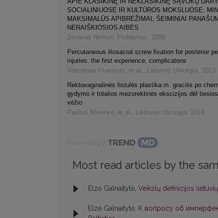
APIE KLASIKINĘ IR NEKLASIKINĘ SĄVOKŲ DAR
SOCIALINIUOSE IR KULTŪROS MOKSLUOSE: MIN
MAKSIMALŪS APIBRĖŽIMAI, ŠEIMINIAI PANAŠUM
NERAIŠKIOSIOS AIBĖS
Zenonas Norkus
,
Problemos
,
2009
Percutaneous iliosacral screw fixation for posterior pe
injuries: the first experience, complicatons
Valentinas Uvarovas, et al.
,
Lietuvos chirurgija
,
2013
Rektovaginalinės fistulės plastika m. gracilis po che
gydymo ir totalios mezorektinės ekscizijos dėl tiesio
vėžio
Paulius Misenko, et al.
,
Lietuvos chirurgija
,
2014
Powered by
Most read articles by the sam
Elzė Galnaitytė,
Veikslų definicijos lietuv
Elzė Galnaitytė,
К вопросу об имперфек