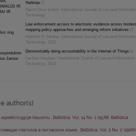
YBĄ
Harbinja
IMALŪS IR
David Oliver Erdos
,
International Journal of Law and Informatio
AI IR
Technology
Law enforcement access to electronic evidence across borders
mapping policy approaches and emerging reform initiatives
lvic ring
Halefom H. Abraha
,
International Journal of Law and Informatio
Technology
,
2021
Demonstrably doing accountability in the Internet of Things
mospindulinio
Lachlan Urquhart
,
International Journal of Law and Information
sios žarnos
Technology
,
2018
e author(s)
ių aspektologijoje klausimu
,
Baltistica: Vol. 14 No. 1 (1978): Baltistica
тивации глаголов в литовском языке
,
Baltistica: Vol. 2 No. 2 (1966)