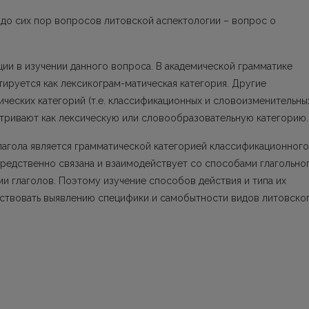
 до сих пор вопросов литовской аспектологии – вопрос о
ии в изучении данного вопроса. В академической грамматике
тируется как лексикограм-матическая категория. Другие
ических кате­горий (т.е. классификационных и словоизменительных
атривают как лексическую или словообразовательную категорию.
глагола является грамматической катего­рией классификационного
средственно связана и взаимодействует со способами глагольно
и глаголов. Поэтому изучение способов действия и типа их
ствовать выявлению специфики и самобытности видов литовско