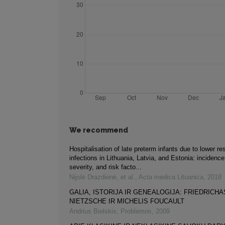
We recommend
Hospitalisation of late preterm infants due to lower res
infections in Lithuania, Latvia, and Estonia: incidenc
severity, and risk facto...
Nijolė Drazdienė, et al.
,
Acta medica Lituanica
,
2018
GALIA, ISTORIJA IR GENEALOGIJA: FRIEDRICHA
NIETZSCHE IR MICHELIS FOUCAULT
Andrius Bielskis
,
Problemos
,
2009