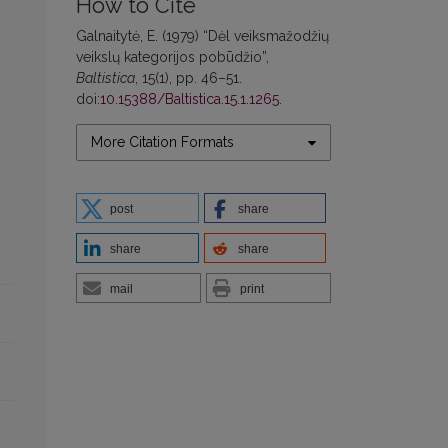
How to Cite
Galnaitytė, E. (1979) “Dėl veiksmažodžių
veikslų kategorijos pobūdžio”,
Baltistica
, 15(1), pp. 46–51.
doi:
10.15388/Baltistica.15.1.1265
.
More Citation Formats
post
share
share
share
mail
print