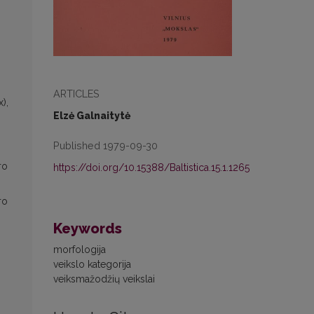
ARTICLES
),
Elzė Galnaitytė
Published 1979-09-30
го
https://doi.org/10.15388/Baltistica.15.1.1265
го
Keywords
morfologija
veikslo kategorija
veiksmažodžių veikslai