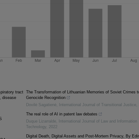
piratory tract
The Transformation of Lithuanian Memories of Soviet Crimes t
e, disease
Genocide Recognition
Dovilė Sagatienė
,
International Journal of Transitional Justice
,
The real role of AI in patent law debates
S
Duque Lizarralde
,
International Journal of Law and Information
Technology
,
2022
Digital Death, Digital Assets and Post-Mortem Privacy, By Edi