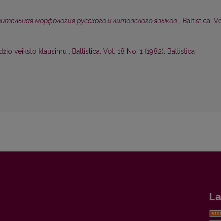
ительная морфология русского и литовслого языков
,
Baltistica: Vo
džio veikslo klausimu
,
Baltistica: Vol. 18 No. 1 (1982): Baltistica
La