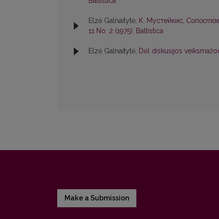
Baltistica
Elzė Galnaitytė,
К. Мустейкис,
Сопостав
11 No. 2 (1975): Baltistica
Elzė Galnaitytė,
Dėl diskusijos veiksmažo
Make a Submission