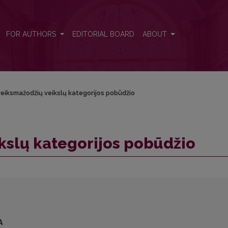
FOR AUTHORS
EDITORIAL BOARD
ABOUT
veiksmažodžių veikslų kategorijos pobūdžio
kslų kategorijos pobūdžio
А