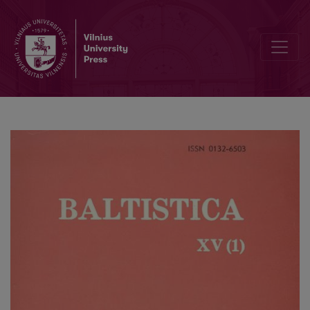
J. Balkevičius, J. Kabelka, <i>Latvių–lietuvių kalbų žodynas</i>