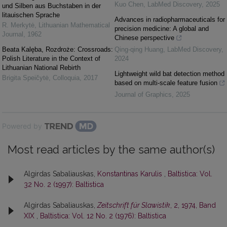
Kuo Chen
,
LabMed Discovery
,
2025
und Silben aus Buchstaben in der
litauischen Sprache
Advances in radiopharmaceuticals for
R. Merkytė
,
Lithuanian Mathematical
precision medicine: A global and
Journal
,
1962
Chinese perspective
Beata Kalęba, Rozdroże: Crossroads:
Qing-qing Huang
,
LabMed Discovery
,
Polish Literature in the Context of
2024
Lithuanian National Rebirth
Lightweight wild bat detection method
Brigita Speičytė
,
Colloquia
,
2017
based on multi-scale feature fusion
Journal of Graphics
,
2025
Powered by
Most read articles by the same author(s)
Algirdas Sabaliauskas,
Konstantinas Karulis
,
Baltistica: Vol.
32 No. 2 (1997): Baltistica
Algirdas Sabaliauskas,
Zeitschrift für Slawistik
, 2, 1974, Band
XIX
,
Baltistica: Vol. 12 No. 2 (1976): Baltistica