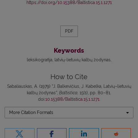
https://doi.org/10.15388/Baltistica.15.1.1271
PDF
Keywords
leksikografija
latvių-lietuvių kalbų žodynas
How to Cite
Sabaliauskas, A. (1979) “J. Balkevičius, J. Kabelka, Latvių–lietuvių
kalbų žodynas”,
Baltistica
, 15(1), pp. 80–81.
doi:
10.15388/Baltistica.15.1.1271
.
More Citation Formats