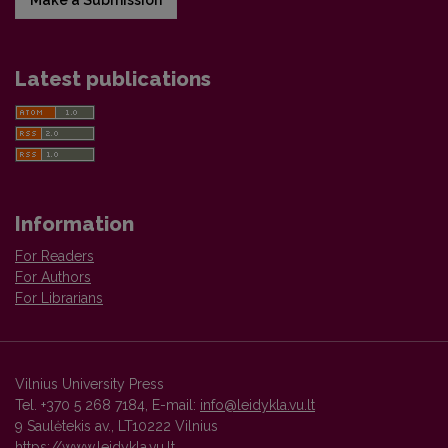
Make a Submission
Latest publications
Information
For Readers
For Authors
For Librarians
Vilnius University Press
Tel. +370 5 268 7184, E-mail:
info@leidykla.vu.lt
9 Saulėtekis av., LT10222 Vilnius
https://www.leidykla.vu.lt