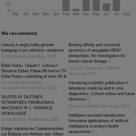
We recommend
Lietuvių ir anglų kalbų giminės
Binding affinity and structural
kategorija ir jos stilistinis vartojimas
dynamics of amygdalin-HER2
interactions: An investigation for
N. Bražėnienė
,
Kalbotyra
,
1979
breast cancer therapy
Ebbe Flatau. Litauen I. Lietuva I.
Lucas P. Kwiyukwa
,
LabMed
Skiriama Ebbes Flatau 85-mečiui /Til
Discovery
,
2025
Ebbe Flatau i anledning af hans 85 år
Loreta Vaicekauskienė
,
Advancing scientific publication in
Scandinavistica Vilnensis
,
2023
laboratory medicine and in vitro
diagnostics: Current status and future
TAUTOS IR TAUTINĖS
directions
IŠTIKIMYBĖS PROBLEMA A.
Khosrow
,
LabMed Discovery
,
2024
MACEINOS IR J. GIRNIAUS
VEIKALUOSE
Intelligent assisted reproduction:
Jonas Balčius
,
Problemos
,
2008
Innovative applications of artificial
intelligence in embryo health
Einige statistische Charakteristiken
assessment
zur Bildung von Wörtern aus Silben