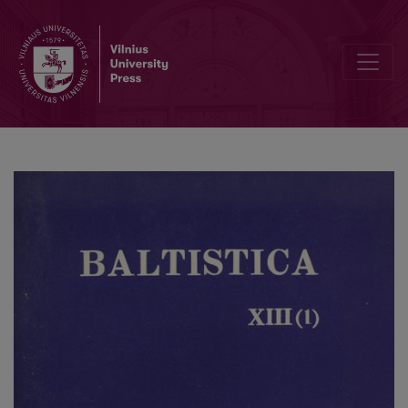
<i>Балто-славянский сборник</i>