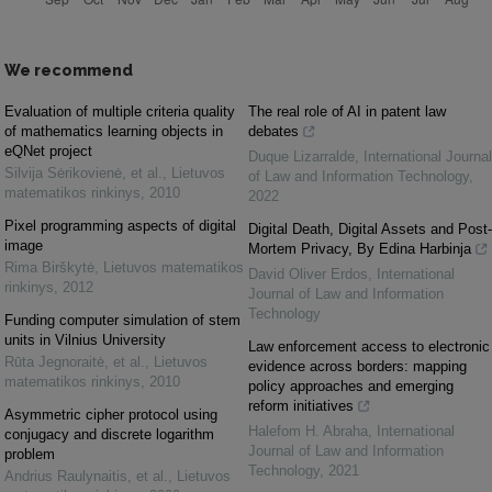
We recommend
Evaluation of multiple criteria quality
The real role of AI in patent law
of mathematics learning objects in
debates
eQNet project
Duque Lizarralde
,
International Journal
Silvija Sėrikovienė, et al.
,
Lietuvos
of Law and Information Technology
,
matematikos rinkinys
,
2010
2022
Pixel programming aspects of digital
Digital Death, Digital Assets and Post-
image
Mortem Privacy, By Edina Harbinja
Rima Birškytė
,
Lietuvos matematikos
David Oliver Erdos
,
International
rinkinys
,
2012
Journal of Law and Information
Technology
Funding computer simulation of stem
units in Vilnius University
Law enforcement access to electronic
Rūta Jegnoraitė, et al.
,
Lietuvos
evidence across borders: mapping
matematikos rinkinys
,
2010
policy approaches and emerging
reform initiatives
Asymmetric cipher protocol using
Halefom H. Abraha
,
International
conjugacy and discrete logarithm
Journal of Law and Information
problem
Technology
,
2021
Andrius Raulynaitis, et al.
,
Lietuvos