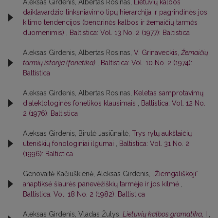
Aleksas Girdenis, Albertas Rosinas,
Lietuvių kalbos
daiktavardžio linksniavimo tipų hierarchija ir pagrindinės jos
kitimo tendencijos (bendrinės kalbos ir žemaičių tarmės
duomenimis)
,
Baltistica: Vol. 13 No. 2 (1977): Baltistica
Aleksas Girdenis, Albertas Rosinas,
V. Grinaveckis,
Žemaičių
tarmių istorija (fonetika)
,
Baltistica: Vol. 10 No. 2 (1974):
Baltistica
Aleksas Girdenis, Albertas Rosinas,
Keletas samprotavimų
dialektologinės fonetikos klausimais
,
Baltistica: Vol. 12 No.
2 (1976): Baltistica
Aleksas Girdenis, Birutė Jasiūnaitė,
Trys rytų aukštaičių
uteniškių fonologiniai ilgumai
,
Baltistica: Vol. 31 No. 2
(1996): Baltictica
Genovaitė Kačiuškienė, Aleksas Girdenis,
„Žiemgališkoji“
anaptiksė šiaurės panevėžiškių tarmėje ir jos kilmė
,
Baltistica: Vol. 18 No. 2 (1982): Baltistica
Aleksas Girdenis, Vladas Žulys,
Lietuvių kalbos gramatika
, I
,