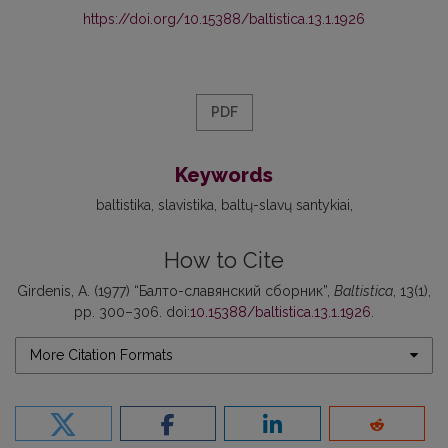
https://doi.org/10.15388/baltistica.13.1.1926
PDF
Keywords
baltistika
slavistika
baltų-slavų santykiai
How to Cite
Girdenis, A. (1977) “Балто-славянский сборник”,
Baltistica
, 13(1),
pp. 300–306. doi:
10.15388/baltistica.13.1.1926
.
More Citation Formats