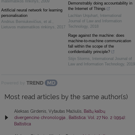
matematikos rinkinys
,
2009
Demonstrably doing accountability in
the Internet of Things
Artificial neural network for learning
personalisation
Lachlan Urquhart
,
International
Journal of Law and Information
Andrius Berniukevičius, et al.
,
Technology
,
2018
Lietuvos matematikos rinkinys
,
2017
Rage against the machine: does
machine-to-machine communication
fall within the scope of the
confidentiality principle?
Stijn Storms
,
International Journal of
Law and Information Technology
,
2019
Powered by
Most read articles by the same author(s)
Aleksas Girdenis, Vytautas Mažiulis,
Baltų kalbų
divergencinė chronologija
,
Baltistica: Vol. 27 No. 2 (1994):
Baltistica