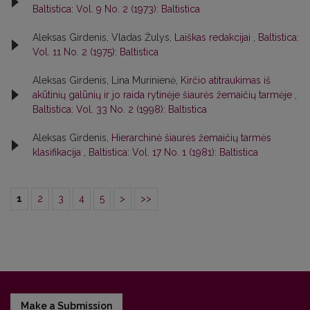
Baltistica: Vol. 9 No. 2 (1973): Baltistica
Aleksas Girdenis, Vladas Žulys,
Laiškas redakcijai
,
Baltistica:
Vol. 11 No. 2 (1975): Baltistica
Aleksas Girdenis, Lina Murinienė,
Kirčio atitraukimas iš
akūtinių galūnių ir jo raida rytinėje šiaurės žemaičių tarmėje
,
Baltistica: Vol. 33 No. 2 (1998): Baltistica
Aleksas Girdenis,
Hierarchinė šiaurės žemaičių tarmės
klasifikacija
,
Baltistica: Vol. 17 No. 1 (1981): Baltistica
1
2
3
4
5
>
>>
Make a Submission