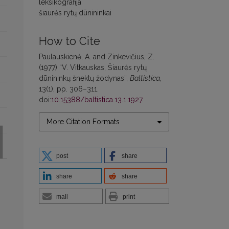
leksikografija
šiaurės rytų dūnininkai
How to Cite
Paulauskienė, A. and Zinkevičius, Z.
(1977) “V. Vitkauskas, Šiaurės rytų
dūnininkų šnektų žodynas”,
Baltistica
,
13(1), pp. 306–311.
doi:
10.15388/baltistica.13.1.1927
.
More Citation Formats
post
share
share
share
mail
print