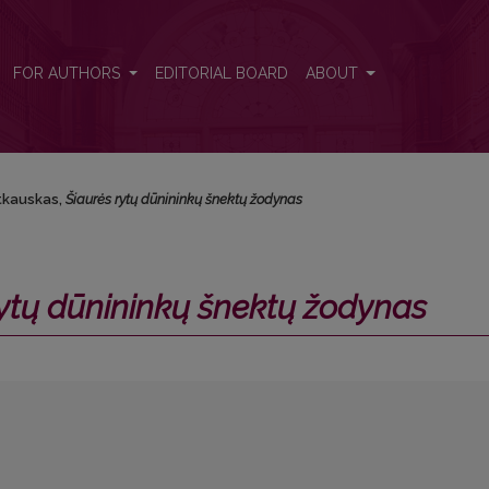
dynas</i>
FOR AUTHORS
EDITORIAL BOARD
ABOUT
itkauskas,
Šiaurės rytų dūnininkų šnektų žodynas
rytų dūnininkų šnektų žodynas