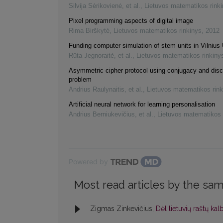
Silvija Sėrikovienė, et al.
,
Lietuvos matematikos rink
Pixel programming aspects of digital image
Rima Birškytė
,
Lietuvos matematikos rinkinys
,
2012
Funding computer simulation of stem units in Vilnius 
Rūta Jegnoraitė, et al.
,
Lietuvos matematikos rinkiny
Asymmetric cipher protocol using conjugacy and disc
problem
Andrius Raulynaitis, et al.
,
Lietuvos matematikos rink
Artificial neural network for learning personalisation
Andrius Berniukevičius, et al.
,
Lietuvos matematikos 
Powered by
Most read articles by the sam
Zigmas Zinkevičius,
Dėl lietuvių raštų ka