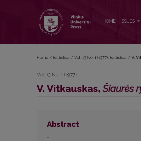
V. Vitkauskas, <i>Šiaurės rytų dūnininkų šnektų žo
HOME
ISSUES
Home
/
Baltistica
/
Vol. 13 No. 1 (1977): Baltistica
/
V. V
Vol. 13 No. 1 (1977)
V. Vitkauskas,
Šiaurės 
Abstract
–