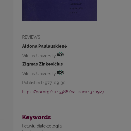
REVIEWS
Aldona Paulauskienė
Vilnius University
Zigmas Zinkevičius
Vilnius University
Published 1977-09-30
https://doi.org/10.15388/baltistica.13.1.1927
Keywords
lietuvių dialektologija