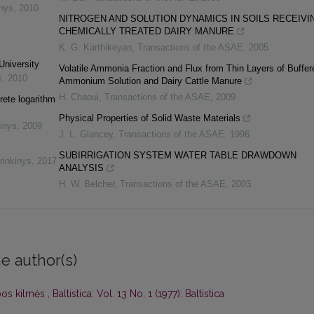
inys
,
2010
NITROGEN AND SOLUTION DYNAMICS IN SOILS RECEIVI
CHEMICALLY TREATED DAIRY MANURE
K. G. Karthikeyan
,
Transactions of the ASAE
,
2005
University
Volatile Ammonia Fraction and Flux from Thin Layers of Buffer
s
,
2010
Ammonium Solution and Dairy Cattle Manure
H. Chaoui
,
Transactions of the ASAE
,
2009
rete logarithm
Physical Properties of Solid Waste Materials
inys
,
2009
J. L. Glancey
,
Transactions of the ASAE
,
1996
SUBIRRIGATION SYSTEM WATER TABLE DRAWDOWN
rinkinys
,
2017
ANALYSIS
H. W. Belcher
,
Transactions of the ASAE
,
2003
e author(s)
lbos kilmės
,
Baltistica: Vol. 13 No. 1 (1977): Baltistica