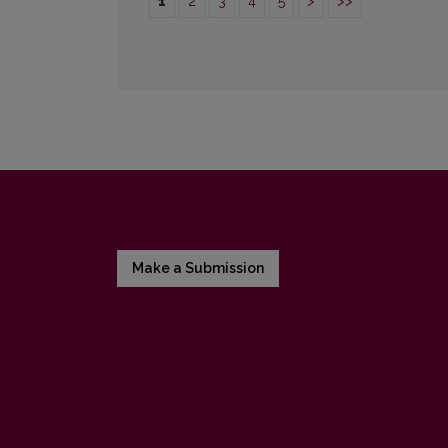
1
2
3
4
5
>
>>
Make a Submission