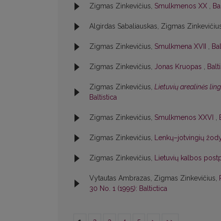
Zigmas Zinkevičius,
Smulkmenos XX
,
Bal
Algirdas Sabaliauskas, Zigmas Zinkevičiu
Zigmas Zinkevičius,
Smulkmena XVII
,
Bal
Zigmas Zinkevičius,
Jonas Kruopas
,
Balt
Zigmas Zinkevičius,
Lietuvių arealinės lin
Baltistica
Zigmas Zinkevičius,
Smulkmenos XXVI
,
Zigmas Zinkevičius,
Lenkų–jotvingių žody
Zigmas Zinkevičius,
Lietuvių kalbos postp
Vytautas Ambrazas, Zigmas Zinkevičius,
30 No. 1 (1995): Baltictica