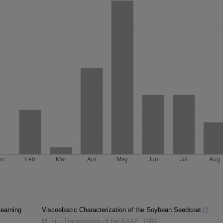
learning
Viscoelastic Characterization of the Soybean Seedcoat
M. Liu
,
Transactions of the ASAE
,
1989