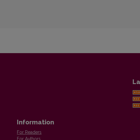
La
Information
For Readers
For Authors