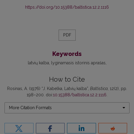
https://doi.org/10.15388/baltistica.12.2.1116
PDF
Keywords
latvių kalba
lyginamasis istorinis aprašas
How to Cite
Rosinas, A. (1976) “J. Kabelka, Latvių kalba”,
Baltistica
, 12(2), pp.
198–200. doi:
10.15388/baltistica.12.2.1116
.
More Citation Formats