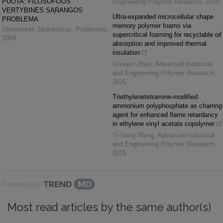
PUOTA: FILOSOFIJOS
Engineering Polymer Research
,
2025
VERTYBINĖS SĄRANGOS
Ultra-expanded microcellular shape
PROBLEMA
memory polymer foams via
Skirmantas Jankauskas
,
Problemos
,
supercritical foaming for recyclable oil
2009
absorption and improved thermal
insulation
Guoqun Zhao
,
Advanced Industrial
and Engineering Polymer Research
,
2025
Triethylenetetramine-modified
ammonium polyphosphate as charring
agent for enhanced flame retardancy
in ethylene vinyl acetate copolymer
Yi-Song Wang
,
Advanced Industrial
and Engineering Polymer Research
,
2025
Powered by
Most read articles by the same author(s)