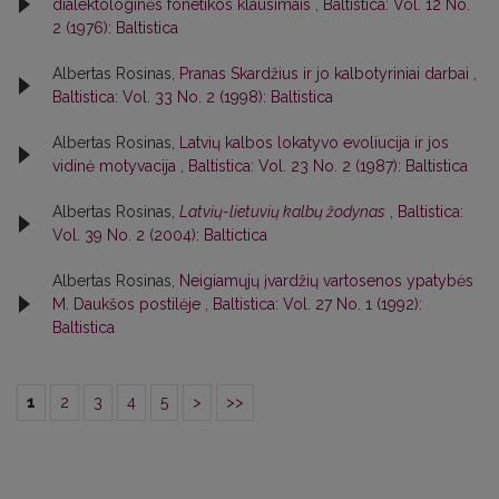
dialektologinės fonetikos klausimais
,
Baltistica: Vol. 12 No.
2 (1976): Baltistica
Albertas Rosinas,
Pranas Skardžius ir jo kalbotyriniai darbai
,
Baltistica: Vol. 33 No. 2 (1998): Baltistica
Albertas Rosinas,
Latvių kalbos lokatyvo evoliucija ir jos
vidinė motyvacija
,
Baltistica: Vol. 23 No. 2 (1987): Baltistica
Albertas Rosinas,
Latvių-lietuvių kalbų žodynas
,
Baltistica:
Vol. 39 No. 2 (2004): Baltictica
Albertas Rosinas,
Neigiamųjų įvardžių vartosenos ypatybės
M. Daukšos postilėje
,
Baltistica: Vol. 27 No. 1 (1992):
Baltistica
1
2
3
4
5
>
>>