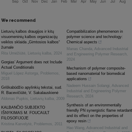
We recommend
Lietuvių kalbos draugijos ir kitų
Compatibilization phenomenon in
visuomeninių kalbos organizacijų
polymer science and technology:
veiklos sklaida „Gimtosios kalbos“
Chemical aspects
žurnale
Manas Chanda
,
Advanced Industrial
Rita Urnėžiūtė
,
Lietuvių kalba
,
2024
and Engineering Polymer Research
,
2024
Gorgias’ Argument does not Include
Actual Conditionals
Mechanism of polymer composite-
Miguel López Astorga
,
Problemos
,
based nanomaterial for biomedical
2018
applications
Nadeem Hussain Solangi
,
Advanced
Griškabūdžio apylinkių tekstai, sud.
Industrial and Engineering Polymer
R. Bacevičiūtė, V. Sakalauskienė
Research
,
2024
Aldonas Pupkis
,
Lietuvių kalba
,
2009
Synthesis of an environmentally
KALBANČIO SUBJEKTO
friendly PN synergistic flame retardant
IŠNYKIMAS M. FOUCAULT
and its effect on the properties of
FILOSOFIJOJE
epoxy resin
Kristina Karvelytė
,
Problemos
,
2011
Hao Wang
,
Advanced Industrial and