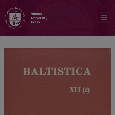
J. Kabelka, <i>Latvių kalba</i>