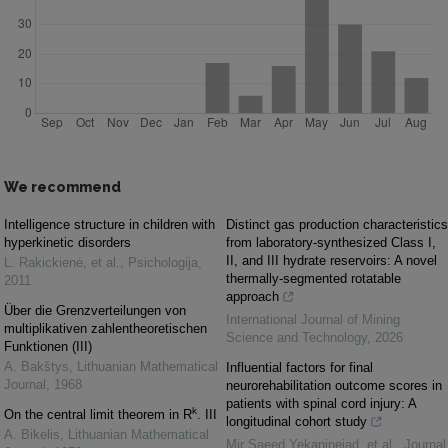
We recommend
Intelligence structure in children with
Distinct gas production characteristics
hyperkinetic disorders
from laboratory-synthesized Class I,
II, and III hydrate reservoirs: A novel
L. Rakickienė, et al.
,
Psichologija
,
thermally-segmented rotatable
2011
approach
Über die Grenzverteilungen von
International Journal of Mining
multiplikativen zahlentheoretischen
Science and Technology
,
2026
Funktionen (III)
A. Bakštys
,
Lithuanian Mathematical
Influential factors for final
Journal
,
1968
neurorehabilitation outcome scores in
patients with spinal cord injury: A
k
On the central limit theorem in R
. III
longitudinal cohort study
A. Bikelis
,
Lithuanian Mathematical
Mir Saeed Yekaninejad, et al.
,
Journal