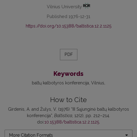
Vilnius University
Published 1976-12-31
https://doi.org/10.15388/baltistica.12.2.1125
PDF
Keywords
baltų kalbotyros konferencija
Vilnius
How to Cite
Girdenis, A. and Žulys, V. (1976) “III Sąjunginė baltų kalbotyros
konferencija”,
Baltistica
, 12(2), pp. 212–214.
doi:
10.15388/baltistica.12.2.1125
.
More Citation Formats