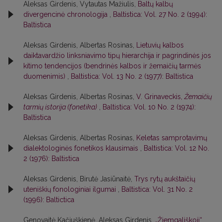
Aleksas Girdenis, Vytautas Mažiulis,
Baltų kalbų
divergencinė chronologija
,
Baltistica: Vol. 27 No. 2 (1994):
Baltistica
Aleksas Girdenis, Albertas Rosinas,
Lietuvių kalbos
daiktavardžio linksniavimo tipų hierarchija ir pagrindinės jos
kitimo tendencijos (bendrinės kalbos ir žemaičių tarmės
duomenimis)
,
Baltistica: Vol. 13 No. 2 (1977): Baltistica
Aleksas Girdenis, Albertas Rosinas,
V. Grinaveckis,
Žemaičių
tarmių istorija (fonetika)
,
Baltistica: Vol. 10 No. 2 (1974):
Baltistica
Aleksas Girdenis, Albertas Rosinas,
Keletas samprotavimų
dialektologinės fonetikos klausimais
,
Baltistica: Vol. 12 No.
2 (1976): Baltistica
Aleksas Girdenis, Birutė Jasiūnaitė,
Trys rytų aukštaičių
uteniškių fonologiniai ilgumai
,
Baltistica: Vol. 31 No. 2
(1996): Baltictica
Genovaitė Kačiuškienė, Aleksas Girdenis,
„Žiemgališkoji“