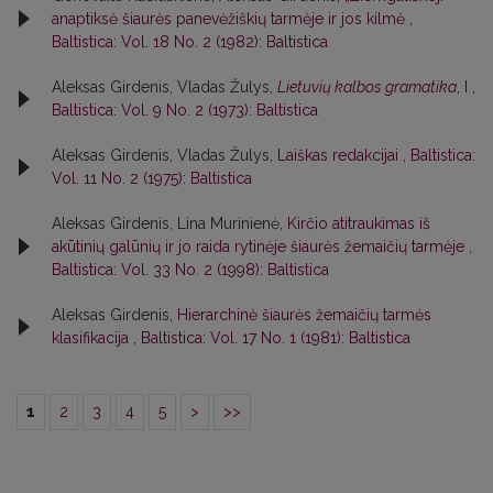
anaptiksė šiaurės panevėžiškių tarmėje ir jos kilmė
,
Baltistica: Vol. 18 No. 2 (1982): Baltistica
Aleksas Girdenis, Vladas Žulys,
Lietuvių kalbos gramatika
, I
,
Baltistica: Vol. 9 No. 2 (1973): Baltistica
Aleksas Girdenis, Vladas Žulys,
Laiškas redakcijai
,
Baltistica:
Vol. 11 No. 2 (1975): Baltistica
Aleksas Girdenis, Lina Murinienė,
Kirčio atitraukimas iš
akūtinių galūnių ir jo raida rytinėje šiaurės žemaičių tarmėje
,
Baltistica: Vol. 33 No. 2 (1998): Baltistica
Aleksas Girdenis,
Hierarchinė šiaurės žemaičių tarmės
klasifikacija
,
Baltistica: Vol. 17 No. 1 (1981): Baltistica
1
2
3
4
5
>
>>