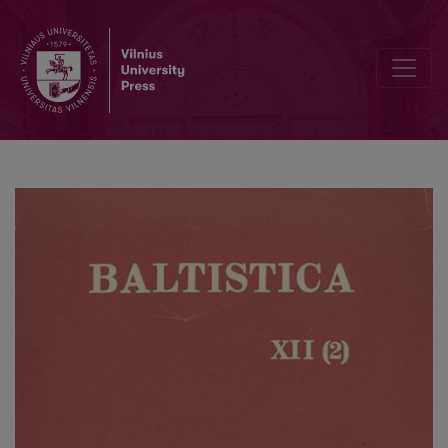
III Sąjunginė baltų kalbotyros konferencija