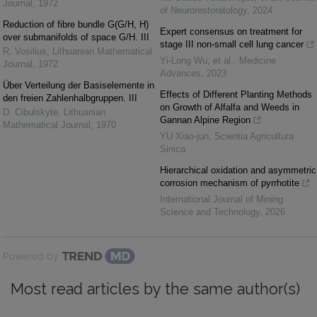
Journal
,
1972
of Neurorestoratology
,
2024
Reduction of fibre bundle G(G/H, H)
Expert consensus on treatment for
over submanifolds of space G/H. III
stage III non‐small cell lung cancer
R. Vosilius
,
Lithuanian Mathematical
Yi‐Long Wu, et al.
,
Medicine
Journal
,
1972
Advances
,
2023
Über Verteilung der Basiselemente in
Effects of Different Planting Methods
den freien Zahlenhalbgruppen. III
on Growth of Alfalfa and Weeds in
D. Cibulskytė
,
Lithuanian
Gannan Alpine Region
Mathematical Journal
,
1970
YU Xiao-jun
,
Scientia Agricultura
Sinica
Hierarchical oxidation and asymmetric
corrosion mechanism of pyrrhotite
International Journal of Mining
Science and Technology
,
2026
Powered by
Most read articles by the same author(s)