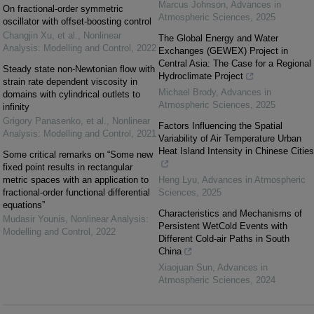
Marcus Johnson
,
Advances in
On fractional-order symmetric
Atmospheric Sciences
,
2025
oscillator with offset-boosting control
Changjin Xu, et al.
,
Nonlinear
The Global Energy and Water
Analysis: Modelling and Control
,
2022
Exchanges (GEWEX) Project in
Central Asia: The Case for a Regional
Steady state non-Newtonian flow with
Hydroclimate Project
strain rate dependent viscosity in
Michael Brody
,
Advances in
domains with cylindrical outlets to
Atmospheric Sciences
,
2025
infinity
Grigory Panasenko, et al.
,
Nonlinear
Factors Influencing the Spatial
Analysis: Modelling and Control
,
2021
Variability of Air Temperature Urban
Heat Island Intensity in Chinese Cities
Some critical remarks on “Some new
fixed point results in rectangular
metric spaces with an application to
Heng Lyu
,
Advances in Atmospheric
fractional-order functional differential
Sciences
,
2025
equations”
Characteristics and Mechanisms of
Mudasir Younis
,
Nonlinear Analysis:
Persistent WetCold Events with
Modelling and Control
,
2022
Different Cold-air Paths in South
China
Xiaojuan Sun
,
Advances in
Atmospheric Sciences
,
2024