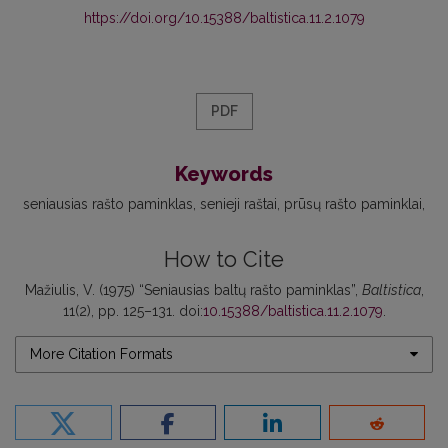
https://doi.org/10.15388/baltistica.11.2.1079
PDF
Keywords
seniausias rašto paminklas
senieji raštai
prūsų rašto paminklai
How to Cite
Mažiulis, V. (1975) “Seniausias baltų rašto paminklas”,
Baltistica
,
11(2), pp. 125–131. doi:
10.15388/baltistica.11.2.1079
.
More Citation Formats