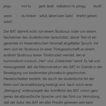
jeigu nori tu gerti, [bet] ne[be]nori tu pinigą duoti",
wenn du trinken willst, [aber] kein Geld [mehr] geben
willst".
Der BAT stammt wohl von einem Studiosus (oder von einem
Nachahmer des studentischen Sprachstils); dieser Text ist ein
gereimter im hexametrischen Versmaß abgefaßter Spruch, mit
dem sich ein Studiosus (in einer Trinkgesellschaft) an einem
anderen Studiosus (einen Trinkbruder) wendet, den er
humoristisch-ironisch „Herr" und „Onkelchen" nennt. Es hat sich
herausgestellt, daß die Rekonstruktion des BAT im Grande in der
Beseitigung von bestimmten phonetisch-graphischen
Manierlichkeiten besteht, die durch die studentische Art der
Reim-und Versmaßbildung bedingt sind. Nach solch einer
„Reinigung" widerspiegelt das Schriftbild des BAT schon ganz
genau die altpreußische Sprache, und das führt zur Vermutung,
daß der Autor des BAT ein alter Preuße gewesen sein kann.