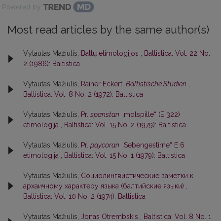
Powered by
Most read articles by the same author(s)
Vytautas Mažiulis,
Baltų etimologijos
,
Baltistica: Vol. 22 No.
2 (1986): Baltistica
Vytautas Mažiulis,
Rainer Eckert,
Baltistische Studien
,
Baltistica: Vol. 8 No. 2 (1972): Baltistica
Vytautas Mažiulis,
Pr.
spanstan
„molspille“ (E 322)
etimologija
,
Baltistica: Vol. 15 No. 2 (1979): Baltistica
Vytautas Mažiulis,
Pr.
paycoran
„Sebengestirne“ E 6
etimologija
,
Baltistica: Vol. 15 No. 1 (1979): Baltistica
Vytautas Mažiulis,
Социолингвистические заметки к
архаичному характеру языка (балтийские языки)
,
Baltistica: Vol. 10 No. 2 (1974): Baltistica
Vytautas Mažiulis,
Jonas Otrembskis
,
Baltistica: Vol. 8 No. 1