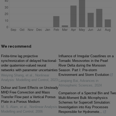
We recommend
Finite-time lag projective
Influence of Irregular Coastlines on a
synchronization of delayed fractional-
Tornadic Mesovortex in the Pearl
order quaternion-valued neural
River Delta during the Monsoon
networks with parameter uncertainties
Season. Part I: Pre-storm
Environment and Storm Evolution
Weiying Shang, et al.
,
Nonlinear
Analysis: Modelling and Control
,
2023
Lanqiang Bai
,
Advances in
Atmospheric Sciences
,
2024
Dufour and Soret Effects on Unsteady
MHD Free Convection and Mass
Comparison of a Spectral Bin and Two
Transfer Flow past a Vertical Porous
Multi-Moment Bulk Microphysics
Plate in a Porous Medium
Schemes for Supercell Simulation:
M. S. Alam, et al.
,
Nonlinear Analysis:
Investigation into Key Processes
Modelling and Control
,
2006
Responsible for Hydromete...