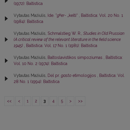
(1972): Baltistica
u̯
Vytautas Mažiulis,
Ide. *
g
er-
„kelti“
,
Baltistica: Vol. 20 No. 1
(1984): Baltistica
Vytautas Mažiulis,
Schmalstieg W. R.,
Studies in Old Prussian
(A critical review of the relevant literature in the field science
1945)
,
Baltistica: Vol. 17 No. 1 (1981): Baltistica
Vytautas Mažiulis,
Baltoslavistikos simpoziumas
,
Baltistica:
Vol. 10 No. 2 (1974): Baltistica
Vytautas Mažiulis,
Dėl pr.
gasto
etimologijos
,
Baltistica: Vol.
28 No. 1 (1994): Baltistica
<<
<
1
2
3
4
5
>
>>