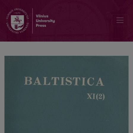
Seniausias baltų rašto paminklas