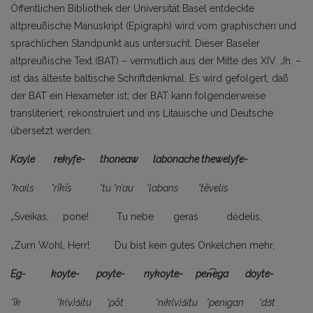
Öffentlichen Bibliothek der Universität Basel entdeckte
altpreußische Manuskript (Epigraph) wird vom graphi­schen und
sprachlichen Standpunkt aus untersucht. Dieser Baseler
altpreußische Text (BAT) – vermutlich aus der Mitte des XIV. Jh. –
ist das älteste baltische Schriftdenkmal. Es wird gefolgert, daß
der BAT ein Hexameter ist; der BAT kann folgenderweise
transliteriert, rekonstruiert und ins Litauische und Deutsche
übersetzt werden:
Kayle rekyfe- thoneaw labonache
thewelyfe-
*kails *rīkīs *tu *n’au *labans *tēvelis
„Sveikas, pone! Tu nebe geras dėdelis,
„Zum Wohl, Herr! Du bist kein gutes Onkelchen mehr,
Eg- koyte- poyte- nykoyte- pen͡ega doyte-
*īk *k(v)ɔ̄itu *pōt *nik(v)ɔ̄itu *penigan *dɔ̄t