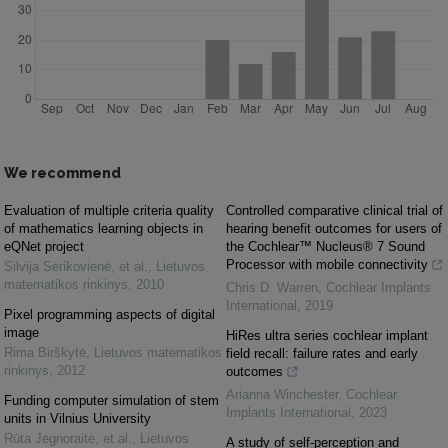
We recommend
Evaluation of multiple criteria quality
Controlled comparative clinical trial of
of mathematics learning objects in
hearing benefit outcomes for users of
eQNet project
the Cochlear™ Nucleus® 7 Sound
Processor with mobile connectivity
Silvija Sėrikovienė, et al.
,
Lietuvos
matematikos rinkinys
,
2010
Chris D. Warren
,
Cochlear Implants
International
,
2019
Pixel programming aspects of digital
image
HiRes ultra series cochlear implant
Rima Birškytė
,
Lietuvos matematikos
field recall: failure rates and early
rinkinys
,
2012
outcomes
Arianna Winchester
,
Cochlear
Funding computer simulation of stem
Implants International
,
2023
units in Vilnius University
Rūta Jegnoraitė, et al.
,
Lietuvos
A study of self-perception and