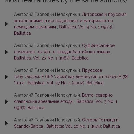
Most read articles by the same author(s)
Анатолий Павлович Непокупный,
Литовская и прусская
антропонимия в исследованиях и материалах по
немецким фамилиям
,
Baltistica: Vol. 9 No. 1 (1973):
Baltistica
Анатолий Павлович Непокупный,
Суффиксальное
сочетание
-av-ītjo-
в западнобалтийских языках
,
Baltistica: Vol. 23 No. 1 (1987): Baltistica
Анатолий Павлович Непокупный,
Прусское
табу:
mosuco
E 662 ‘ласка’ как деминутив от
moazo
E178
‘тетя’
,
Baltistica: Vol. 37 No. 1 (2002): Baltictica
Анатолий Павлович Непокупный,
Балто-северно
славянские ареальные этюды
,
Baltistica: Vol. 3 No. 1
(1967): Baltistica
Анатолий Павлович Непокупный,
Остров Готланд и
Scando-Baltica
,
Baltistica: Vol. 10 No. 1 (1974): Baltistica