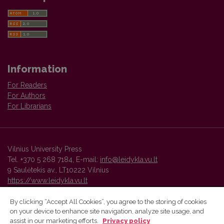
Information
For Readers
For Authors
For Librarians
Vilnius University Press
Tel. +370 5 268 7184, E-mail:
info@leidykla.vu.lt
9 Saulėtekis av., LT10222 Vilnius
https://www.leidykla.vu.lt
By clicking “Accept All Cookies”, you agree to the storing of cookies
on your device to enhance site navigation, analyze site usage, and
Vilnius University Press platform and metadata are distributed by
assist in our marketing efforts.
Privacy policy