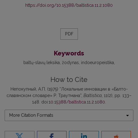
https://doi.org/10.15388/baltistica.11.2.1080
PDF
Keywords
baltų-slavų leksika
žodynas
indoeuropeistika
How to Cite
Непокупный, А.П. (1975) “Локальные инновации в «Балто-
славянском словаре» Р. Траутмана”,
Baltistica
, 11(2), pp. 133–
148. doi:
10.15388/baltistica.11.2.1080
.
More Citation Formats