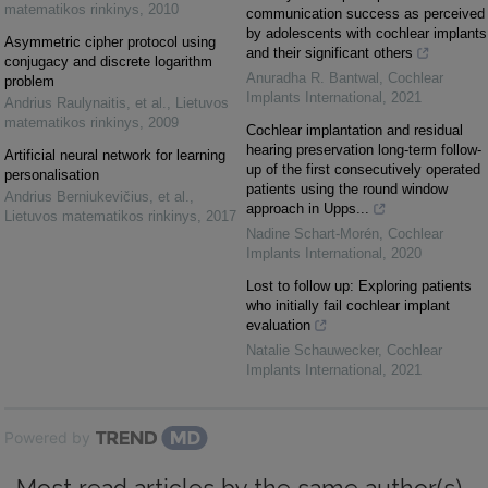
matematikos rinkinys
,
2010
communication success as perceived
by adolescents with cochlear implants
Asymmetric cipher protocol using
and their significant others
conjugacy and discrete logarithm
Anuradha R. Bantwal
,
Cochlear
problem
Implants International
,
2021
Andrius Raulynaitis, et al.
,
Lietuvos
matematikos rinkinys
,
2009
Cochlear implantation and residual
hearing preservation long-term follow-
Artificial neural network for learning
up of the first consecutively operated
personalisation
patients using the round window
Andrius Berniukevičius, et al.
,
approach in Upps...
Lietuvos matematikos rinkinys
,
2017
Nadine Schart-Morén
,
Cochlear
Implants International
,
2020
Lost to follow up: Exploring patients
who initially fail cochlear implant
evaluation
Natalie Schauwecker
,
Cochlear
Implants International
,
2021
Powered by