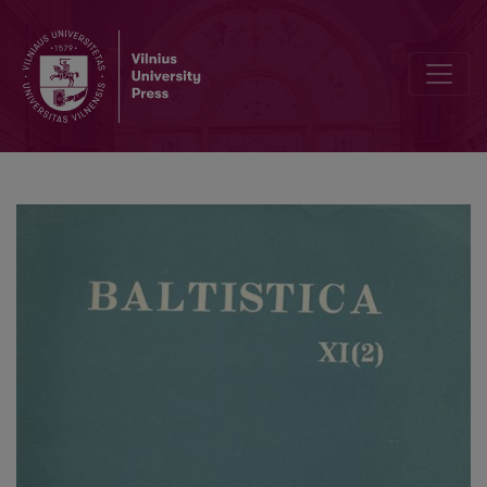
Локальные инновации в «Балто-славянском словаре» Р. Траутм