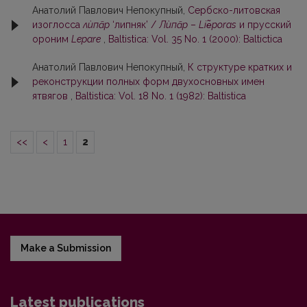
Анатолий Павлович Непокупный,
Сербско-литовская
изоглосса
лѝпāр
‘липняк’ /
Лѝпāр
–
Liе̃poras
и прусский
ороним
Lepare
,
Baltistica: Vol. 35 No. 1 (2000): Baltictica
Анатолий Павлович Непокупный,
К структуре кратких и
реконструкции полных форм двухосновных имен
ятвягов
,
Baltistica: Vol. 18 No. 1 (1982): Baltistica
<<
<
1
2
Make a Submission
Latest publications