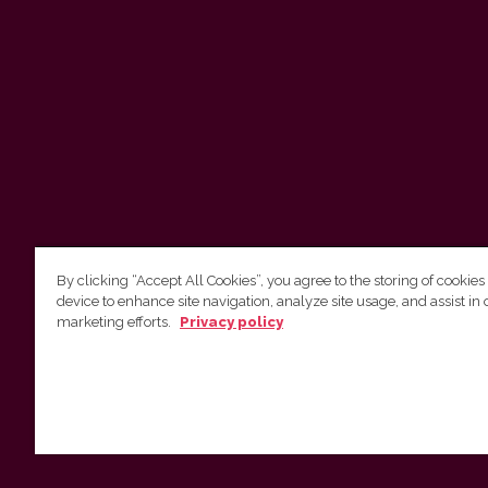
By clicking “Accept All Cookies”, you agree to the storing of cookies
device to enhance site navigation, analyze site usage, and assist in 
Vilnius University Press
marketing efforts.
Privacy policy
Tel. +370 5 268 7184, E-mail:
info@leidykla.vu.lt
9 Saulėtekis av., LT10222 Vilnius
https://www.leidykla.vu.lt