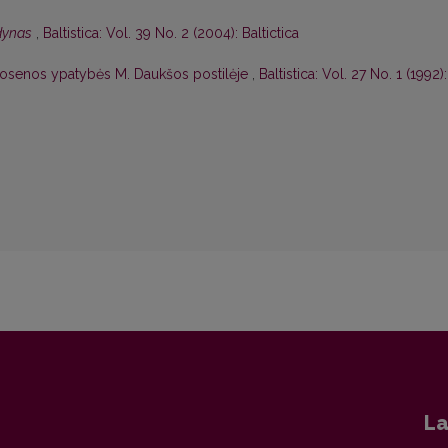
odynas
,
Baltistica: Vol. 39 No. 2 (2004): Baltictica
rtosenos ypatybės M. Daukšos postilėje
,
Baltistica: Vol. 27 No. 1 (1992):
La