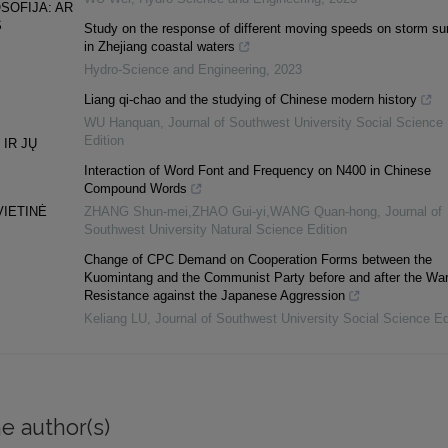
SOFIJA: AR
S
Study on the response of different moving speeds on storm su
in Zhejiang coastal waters
Hydro-Science and Engineering
,
2023
Liang qi-chao and the studying of Chinese modern history
WU Hanquan
,
Journal of Southwest University Social Science
Edition
 IR JŲ
Interaction of Word Font and Frequency on N400 in Chinese
Compound Words
VIETINĖ
ZHANG Shun-mei,ZHAO Gui-yi,WANG Quan-hong
,
Journal of
Southwest University Natural Science Edition
Change of CPC Demand on Cooperation Forms between the
Kuomintang and the Communist Party before and after the War
Resistance against the Japanese Aggression
Keliang LU
,
Journal of Southwest University Social Science Ed
e author(s)