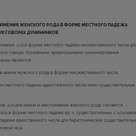
ОИМЕНИЯ ЖЕНСКОГО РОДА В ФОРМЕ МЕСТНОГО ПАДЕЖА
Х ГОВОРАХ ДУНИНИНКОВ
ончания
-u·si
в форме местного падежа множественного числа дл
кого говора. Основны­ми предпосылками элиминирования
чании являются:
ов имени мужского рода в форме множественного числа.
рм местного падежа единственного числа имен существительных
ния
-u·si
для имени и местоимения женского рода считается
ось в форме местного падежа ед. ч. существительных с основам
 падежа единствен­ного числа для баритонических существительн
сновой на
i
u
.