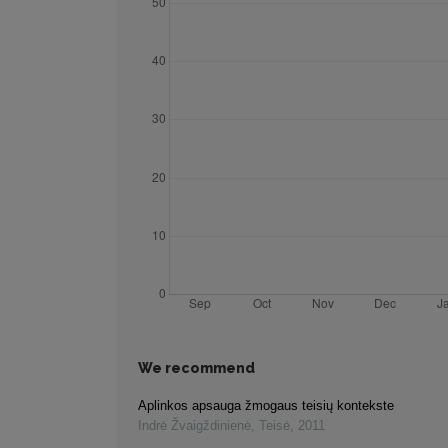
We recommend
Aplinkos apsauga žmogaus teisių kontekste
Indrė Žvaigždinienė
,
Teisė
,
2011