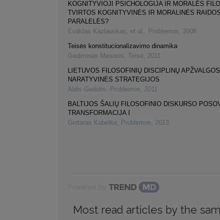
KOGNITYVIOJI PSICHOLOGIJA IR MORALĖS FILO
TVIRTOS KOGNITYVINĖS IR MORALINĖS RAIDO
PARALELĖS?
Evaldas Kazlauskas, et al.
,
Problemos
,
2008
Teisės konstitucionalizavimo dinamika
Gediminas Mesonis
,
Teisė
,
2011
LIETUVOS FILOSOFINIŲ DISCIPLINŲ APŽVALGOS
NARATYVINĖS STRATEGIJOS
Aldis Gedutis
,
Problemos
,
2011
BALTIJOS ŠALIŲ FILOSOFINIO DISKURSO POSO
TRANSFORMACIJA I
Gintaras Kabelka
,
Problemos
,
2013
Powered by
Most read articles by the sam