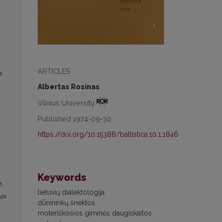
ARTICLES
я
Albertas Rosinas
Vilnius University
Published 1974-09-30
https://doi.org/10.15388/baltistica.10.1.1846
Keywords
и
lietuvių dialektologija
ых
dūnininkų šnektos
moteriškosios giminės daugiskaitos