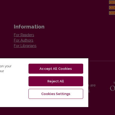
Information
For Readers
For Authors
For Librarians
 on your
Accept All Cookies
our
Reject All
Vilnius University Press platform and metadata are
distributed by
Creative Commons International
Cookies Settings
License
.