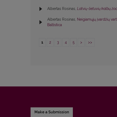
Albertas Rosinas,
Latvių-lietuvių kalbų ž
Albertas Rosinas,
Neigiamųjų įvardžių va
Baltistica
1
2
3
4
5
>
>>
Make a Submission