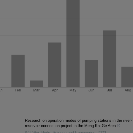
Research on operation modes of pumping stations in the river-
reservoir connection project in the Meng-Kai-Ge Area
WU Wei
,
Hydro-Science and Engineering
,
2023