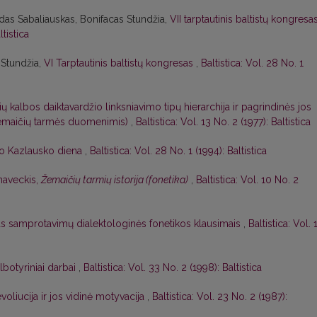
das Sabaliauskas, Bonifacas Stundžia,
VII tarptautinis baltistų kongresa
ltistica
 Stundžia,
VI Tarptautinis baltistų kongresas
,
Baltistica: Vol. 28 No. 1
ių kalbos daiktavardžio linksniavimo tipų hierarchija ir pagrindinės jos
 žemaičių tarmės duomenimis)
,
Baltistica: Vol. 13 No. 2 (1977): Baltistica
o Kazlausko diena
,
Baltistica: Vol. 28 No. 1 (1994): Baltistica
naveckis,
Žemaičių tarmių istorija (fonetika)
,
Baltistica: Vol. 10 No. 2
as samprotavimų dialektologinės fonetikos klausimais
,
Baltistica: Vol. 
albotyriniai darbai
,
Baltistica: Vol. 33 No. 2 (1998): Baltistica
voliucija ir jos vidinė motyvacija
,
Baltistica: Vol. 23 No. 2 (1987):