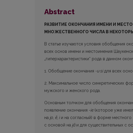
Abstract
РАЗВИТИЕ ОКОНЧАНИЯ ИМЕНИ И МЕСТ
МНОЖЕСТВЕННОГО ЧИСЛА В НЕКОТОРЫ
В статье изучаются условия обобщения ок
всех основ имени и местоимения Шаукенс
„гиперхарактеристики“ рода в данном окон
1. Обобщение окончания
-u·si
для всех осн
2. Максимальное число синкретических фо
мужского и женского рода.
Основным толчком для обобщения оконча
появление окончания
-ie
(которое уже имел
на
i
o
,
ē, i
и на согласный) в форме местного
с основой на
i
ā
и для существительных с о