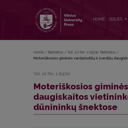
Moteriškosios giminės vardažodžių ir įvardžių daugis
HOME
ISSUES
Home
/
Baltistica
/
Vol. 10 No. 1 (1974): Baltistica
/
Moteriškosios giminės vardažodžių ir įvardžių daugisk
Vol. 10 No. 1 (1974)
Moteriškosios giminės 
daugiskaitos vietinink
dūnininkų šnektose