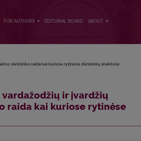
kaitos vietininko raida kai kuriose rytinėse dūnininkų šnektose
FOR AUTHORS
EDITORIAL BOARD
ABOUT
aitos vietininko raida kai kuriose rytinėse dūnininkų šnektose
vardažodžių ir įvardžių
o raida kai kuriose rytinėse