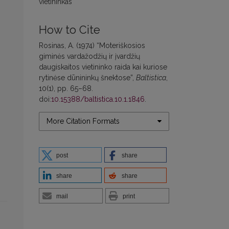
vietininkas
How to Cite
Rosinas, A. (1974) “Moteriškosios
giminės vardažodžių ir įvardžių
daugiskaitos vietininko raida kai kuriose
rytinėse dūnininkų šnektose”,
Baltistica
,
10(1), pp. 65–68.
doi:
10.15388/baltistica.10.1.1846
.
More Citation Formats
post
share
share
share
mail
print