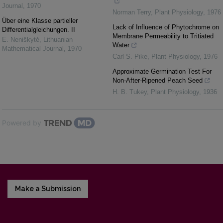
Journal
,
1970
Norman Terry
,
Plant Physiology
,
1976
Über eine Klasse partieller
Lack of Influence of Phytochrome on
Differentialgleichungen. II
Membrane Permeability to Tritiated
E. Neniškytė
,
Lithuanian
Water
Mathematical Journal
,
1970
Carl S. Pike
,
Plant Physiology
,
1976
Approximate Germination Test For
Non-After-Ripened Peach Seed
H. B. Tukey
,
Plant Physiology
,
1936
Powered by
Make a Submission