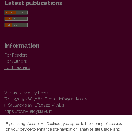
Latest publications
Information
For Readers
For Authors
For Librarians
Vilnius University Press
Tel. +370 5 268 7184, E-mail:
info@leidykla.vu.lt
9 Saulėtekis av., LT10222 Vilnius
https://www.leidykla.vu.lt
By clicking “Accept All Cookies”, you agree to the storing of cookies
on your device to enhance site navigation, analyze site usage, and