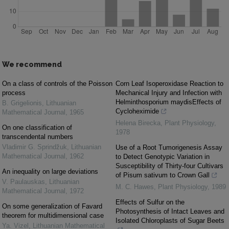
We recommend
On a class of controls of the Poisson
Corn Leaf Isoperoxidase Reaction to
process
Mechanical Injury and Infection with
Helminthosporium maydisEffects of
B. Grigelionis
,
Lithuanian
Cycloheximide
Mathematical Journal
,
1965
Helena Birecka
,
Plant Physiology
,
On one classification of
1978
transcendental numbers
Vladimir G. Sprindžuk
,
Lithuanian
Use of a Root Tumorigenesis Assay
Mathematical Journal
,
1962
to Detect Genotypic Variation in
Susceptibility of Thirty-four Cultivars
An inequality on large deviations
of Pisum sativum to Crown Gall
V. Paulauskas
,
Lithuanian
M. C. Hawes
,
Plant Physiology
,
1989
Mathematical Journal
,
1972
Effects of Sulfur on the
On some generalization of Favard
Photosynthesis of Intact Leaves and
theorem for multidimensional case
Isolated Chloroplasts of Sugar Beets
Ya. Vizel
,
Lithuanian Mathematical