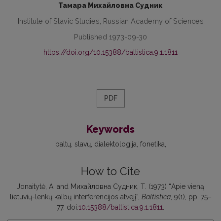
Тамара Михайловна Судник
Institute of Slavic Studies, Russian Academy of Sciences
Published 1973-09-30
https://doi.org/10.15388/baltistica.9.1.1811
PDF
Keywords
baltų
slavų
dialektologija
fonetika
How to Cite
Jonaitytė, A. and Михайловна Судник, Т. (1973) “Apie vieną
lietuvių-lenkų kalbų interferencijos atvejį”,
Baltistica
, 9(1), pp. 75–
77. doi:
10.15388/baltistica.9.1.1811
.