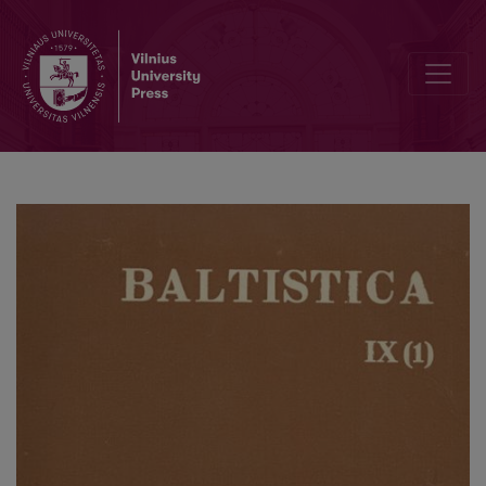
Apie vieną lietuvių-lenkų kalbų interferencijos atvejį