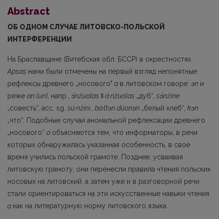
Abstract
ОБ ОДНОМ СЛУЧАЕ ЛИТОВСКО-ПОЛЬСКОЙ
ИНТЕРФЕРЕНЦИИ
На Браславщине (Витебская обл. БССР) в окрестностях
Apsas
нами были отмечены на первый взгляд непонятные
рефлексы древнего „носового"
a
в литовском говоре:
ɔn
и
реже
an (un),
напр.,
ɔ́nžuolas
‖
á·nžuolas
„дуб“,
sɔ́nžine·
„совесть“, асc. sg.
sú·nžini., bá·ltɔn dúonɔn
„белый хлеб“,
kɔ
n
„что“. Подобные случаи аномальной рефлексации древнего
„но­сового“
a
объясняются тем, что информаторы, в речи
которых обнаружилась указанная особенность, в свое
время учились польской грамоте. Позднее, усваивая
литовскую грамо­ту, они перенесли правила чтения польских
носовых на литовский, а затем уже и в разго­ворной речи
стали ориентироваться на эти искусственные навыки чтения
ą
как на литера­турную норму литовского языка.