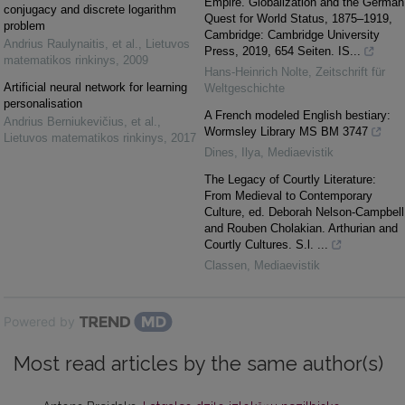
Empire. Globalization and the German
conjugacy and discrete logarithm
Quest for World Status, 1875–1919,
problem
Cambridge: Cambridge University
Andrius Raulynaitis, et al.
,
Lietuvos
Press, 2019, 654 Seiten. IS...
matematikos rinkinys
,
2009
Hans-Heinrich Nolte
,
Zeitschrift für
Artificial neural network for learning
Weltgeschichte
personalisation
A French modeled English bestiary:
Andrius Berniukevičius, et al.
,
Wormsley Library MS BM 3747
Lietuvos matematikos rinkinys
,
2017
Dines, Ilya
,
Mediaevistik
The Legacy of Courtly Literature:
From Medieval to Contemporary
Culture, ed. Deborah Nelson-Campbell
and Rouben Cholakian. Arthurian and
Courtly Cultures. S.l. ...
Classen
,
Mediaevistik
Powered by
Most read articles by the same author(s)