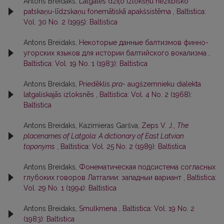
Antons Breidaks,
Latgales dziļo izlokšņu nezilbisko
patskaņu-līdzskaņu fonemātiskā apakšsistēma
,
Baltistica:
Vol. 30 No. 2 (1995): Baltistica
Antons Breidaks,
Некоторые данные балтизмов финно-
угорских языков для истории балтийского вокализма
,
Baltistica: Vol. 19 No. 1 (1983): Baltistica
Antons Breidaks,
Priedēklis
pra-
augšzemnieku dialekta
latgaliskajās izloksnēs
,
Baltistica: Vol. 4 No. 2 (1968):
Baltistica
Antons Breidaks, Kazimieras Garšva,
Zeps V. J.,
The
placenames of Latgola: A dictionary of East Latvian
toponyms
,
Baltistica: Vol. 25 No. 2 (1989): Baltistica
Antons Breidaks,
Фонематическая подсистема согласных
глубоких говоров Латгалии: западныи вариант
,
Baltistica:
Vol. 29 No. 1 (1994): Baltistica
Antons Breidaks,
Smulkmena
,
Baltistica: Vol. 19 No. 2
(1983): Baltistica