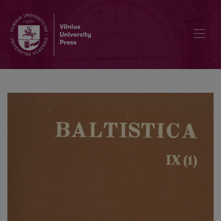
Славянские названия рек в Латгалии