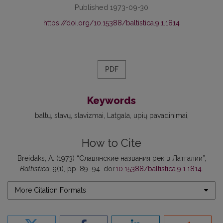
Published 1973-09-30
https://doi.org/10.15388/baltistica.9.1.1814
PDF
Keywords
baltų
slavų
slavizmai
Latgala
upių pavadinimai
How to Cite
Breidaks, A. (1973) “Славянские названия рек в Латгалии”,
Baltistica
, 9(1), pp. 89–94. doi:
10.15388/baltistica.9.1.1814
.
More Citation Formats