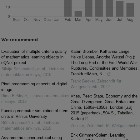
We recommend
Evaluation of multiple criteria quality
Katrin Bromber, Katharina Lange,
of mathematics learning objects in
Heike Liebau, Anorthe Wetzel (Hg.):
eQNet project
The Long End of the First World War.
Ruptures, Continuities and Memories,
Silvija Sėrikovienė, et al.
,
Lietuvos
Frankfurt/Main, N...
matematikos rinkinys
,
2010
Frank Becker
,
Zeitschrift für
Pixel programming aspects of digital
Weltgeschichte
,
2022
image
Rima Birškytė
,
Lietuvos matematikos
Vries, Peer: State, Economy and the
rinkinys
,
2012
Great Divergence. Great Britain and
China, 1680s–1850s, London [u.a]
Funding computer simulation of stem
2015 (paperback, 504 S., Tabellen,
units in Vilnius University
Karten)
Rūta Jegnoraitė, et al.
,
Lietuvos
Zeuske
,
Zeitschrift für Weltgeschichte
matematikos rinkinys
,
2010
Erik Grimmer-Solem: Learning
Asymmetric cipher protocol using