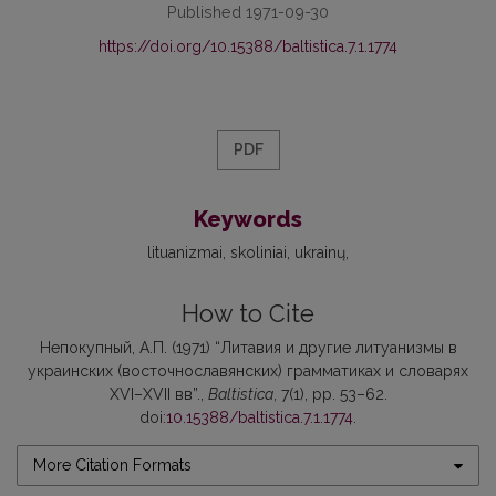
Published 1971-09-30
https://doi.org/10.15388/baltistica.7.1.1774
PDF
Keywords
lituanizmai
skoliniai
ukrainų
How to Cite
Непокупный, А.П. (1971) “Литавия и другие литуанизмы в
украинских (восточнославянских) грамматиках и словарях
XVI–XVII вв”.,
Baltistica
, 7(1), pp. 53–62.
doi:
10.15388/baltistica.7.1.1774
.
More Citation Formats