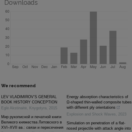
Downloads
We recommend
LEV VLADIMIROV’S GENERAL
Energy absorption characteristics of
BOOK HISTORY CONCEPTION
Ω-shaped thin-walled composite tubes
with different ply orientations
Eglė Akstinaitė
,
Knygotyra
,
2015
Explosion and Shock Waves
,
2023
Мир рукописной и печатной книги
Великого княжества Литовского в
Simulation on penetration of a flat-
XVI–XVII вв.: связи и пересечения
nosed projectile with attack angle into