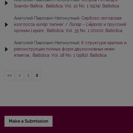
Scando-Baltica
,
Baltistica: Vol. 10 No. 1 (1974): Baltistica
Анатолий Павлович Непокупный,
Сербско-литовская
изоглосса
лѝпāр
‘липняк’ /
Лѝпāр
–
Liе̃poras
и прусский
ороним
Lepare
,
Baltistica: Vol. 35 No. 1 (2000): Baltictica
Анатолий Павлович Непокупный,
К структуре кратких и
реконструкции полных форм двухосновных имен
ятвягов
,
Baltistica: Vol. 18 No. 1 (1982): Baltistica
<<
<
1
2
Make a Submission