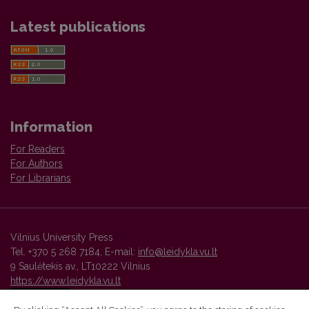
Latest publications
Information
For Readers
For Authors
For Librarians
Vilnius University Press
Tel. +370 5 268 7184, E-mail:
info@leidykla.vu.lt
9 Saulėtekis av., LT10222 Vilnius
https://www.leidykla.vu.lt