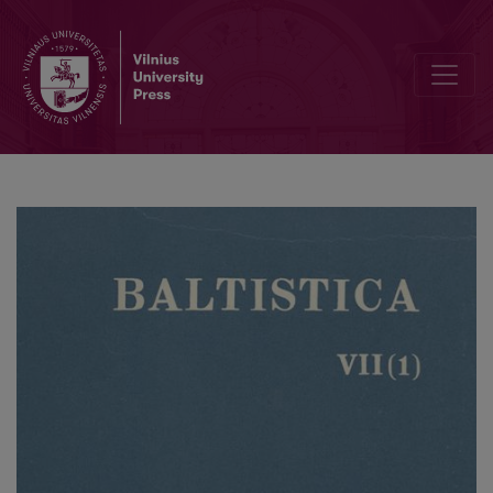
<i>Литавия</i> и другие литуанизмы в украинских (восточносла