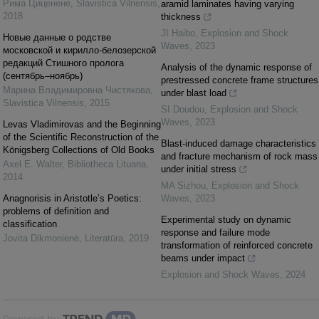
Рима Циценене
,
Slavistica Vilnensis
,
aramid laminates having varying
2018
thickness
JI Haibo
,
Explosion and Shock
Новые данные о родстве
Waves
,
2023
московской и кирилло-белозерской
редакций Стишного пролога
Analysis of the dynamic response of
(сентябрь–ноябрь)
prestressed concrete frame structures
Марина Владимировна Чистякова
,
under blast load
Slavistica Vilnensis
,
2015
SI Doudou
,
Explosion and Shock
Waves
,
2023
Levas Vladimirovas and the Beginning
of the Scientific Reconstruction of the
Blast-induced damage characteristics
Königsberg Collections of Old Books
and fracture mechanism of rock mass
Axel E. Walter
,
Bibliotheca Lituana
,
under initial stress
2014
MA Sizhou
,
Explosion and Shock
Anagnorisis in Aristotle’s Poetics:
Waves
,
2023
problems of definition and
Experimental study on dynamic
classification
response and failure mode
Jovita Dikmonienė
,
Literatūra
,
2019
transformation of reinforced concrete
beams under impact
Explosion and Shock Waves
,
2024
Powered by