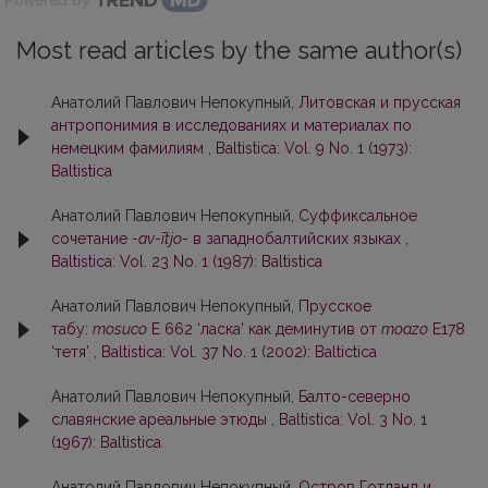
Most read articles by the same author(s)
Анатолий Павлович Непокупный,
Литовская и прусская
антропонимия в исследованиях и материалах по
немецким фамилиям
,
Baltistica: Vol. 9 No. 1 (1973):
Baltistica
Анатолий Павлович Непокупный,
Суффиксальное
сочетание
-av-ītjo-
в западнобалтийских языках
,
Baltistica: Vol. 23 No. 1 (1987): Baltistica
Анатолий Павлович Непокупный,
Прусское
табу:
mosuco
E 662 ‘ласка’ как деминутив от
moazo
E178
‘тетя’
,
Baltistica: Vol. 37 No. 1 (2002): Baltictica
Анатолий Павлович Непокупный,
Балто-северно
славянские ареальные этюды
,
Baltistica: Vol. 3 No. 1
(1967): Baltistica
Анатолий Павлович Непокупный,
Остров Готланд и