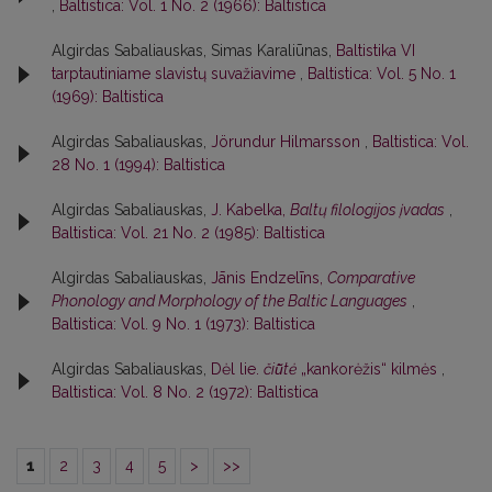
,
Baltistica: Vol. 1 No. 2 (1966): Baltistica
Algirdas Sabaliauskas, Simas Karaliūnas,
Baltistika VI
tarptautiniame slavistų suvažiavime
,
Baltistica: Vol. 5 No. 1
(1969): Baltistica
Algirdas Sabaliauskas,
Jörundur Hilmarsson
,
Baltistica: Vol.
28 No. 1 (1994): Baltistica
Algirdas Sabaliauskas,
J. Kabelka,
Baltų filologijos įvadas
,
Baltistica: Vol. 21 No. 2 (1985): Baltistica
Algirdas Sabaliauskas,
Jānis Endzelīns,
Comparative
Phonology and Morphology of the Baltic Languages
,
Baltistica: Vol. 9 No. 1 (1973): Baltistica
Algirdas Sabaliauskas,
Dėl lie.
čiū̃tė
„kankorėžis“ kilmės
,
Baltistica: Vol. 8 No. 2 (1972): Baltistica
1
2
3
4
5
>
>>