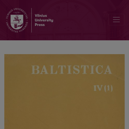
Dėl pr. <i>rapeno</i> „jauna kumelė“ kilmės