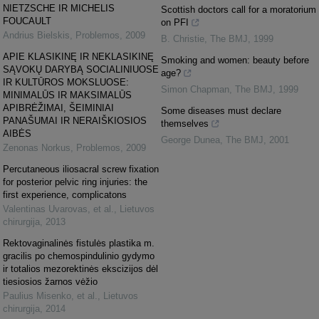
NIETZSCHE IR MICHELIS
Scottish doctors call for a moratorium
FOUCAULT
on PFI
Andrius Bielskis
,
Problemos
,
2009
B. Christie
,
The BMJ
,
1999
APIE KLASIKINĘ IR NEKLASIKINĘ
Smoking and women: beauty before
SĄVOKŲ DARYBĄ SOCIALINIUOSE
age?
IR KULTŪROS MOKSLUOSE:
Simon Chapman
,
The BMJ
,
1999
MINIMALŪS IR MAKSIMALŪS
APIBRĖŽIMAI, ŠEIMINIAI
Some diseases must declare
PANAŠUMAI IR NERAIŠKIOSIOS
themselves
AIBĖS
George Dunea
,
The BMJ
,
2001
Zenonas Norkus
,
Problemos
,
2009
Percutaneous iliosacral screw fixation
for posterior pelvic ring injuries: the
first experience, complicatons
Valentinas Uvarovas, et al.
,
Lietuvos
chirurgija
,
2013
Rektovaginalinės fistulės plastika m.
gracilis po chemospindulinio gydymo
ir totalios mezorektinės ekscizijos dėl
tiesiosios žarnos vėžio
Paulius Misenko, et al.
,
Lietuvos
chirurgija
,
2014