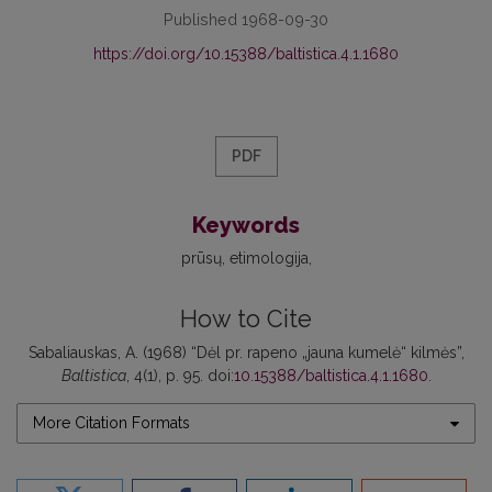
Published 1968-09-30
https://doi.org/10.15388/baltistica.4.1.1680
PDF
Keywords
prūsų
etimologija
How to Cite
Sabaliauskas, A. (1968) “Dėl pr. rapeno „jauna kumelė“ kilmės”,
Baltistica
, 4(1), p. 95. doi:
10.15388/baltistica.4.1.1680
.
More Citation Formats