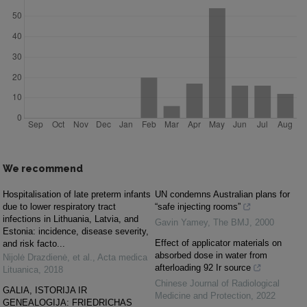
We recommend
Hospitalisation of late preterm infants
UN condemns Australian plans for
due to lower respiratory tract
“safe injecting rooms”
infections in Lithuania, Latvia, and
Gavin Yamey
,
The BMJ
,
2000
Estonia: incidence, disease severity,
Effect of applicator materials on
and risk facto...
absorbed dose in water from
Nijolė Drazdienė, et al.
,
Acta medica
afterloading 92 Ir source
Lituanica
,
2018
Chinese Journal of Radiological
GALIA, ISTORIJA IR
Medicine and Protection
,
2022
GENEALOGIJA: FRIEDRICHAS