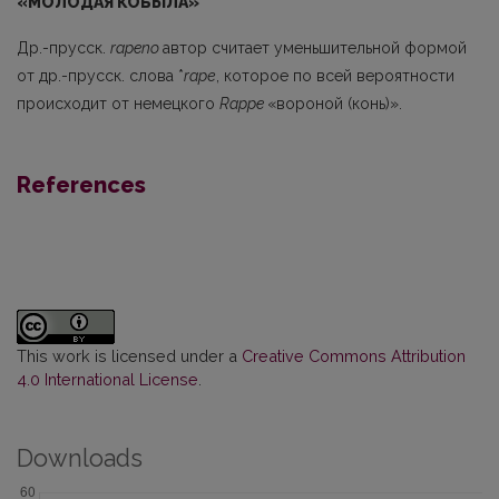
«МОЛОДАЯ КОБЫЛА
»
Др.-прусск.
rapeno
автор считает уменьшительной формой
от др.-прусск. слова *
rаре
, которое по всей вероятности
происходит от немецкого
Rappe
«вороной (конь)».
References
This work is licensed under a
Creative Commons Attribution
4.0 International License
.
Downloads