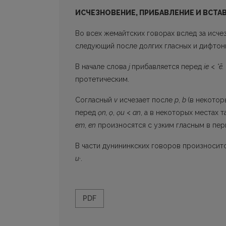
ИСЧЕЗНОВЕНИЕ, ПРИБАВЛЕНИЕ И ВСТА
Во всех жемайтских говорах вслед за исче
следующий после долгих гласных и дифтон
В начале слова
j
прибавляется перед
ie
<
*ē.
протетическим.
Согласный
v
исчезает после
p
,
b
(в некотор
перед
ọn, ọ
,
ọи
<
а
n
, а в некоторых местах 
em
,
en
произносятся с узким гласным в пер
В части дунининкских говоров произноситс
и·
.
PDF