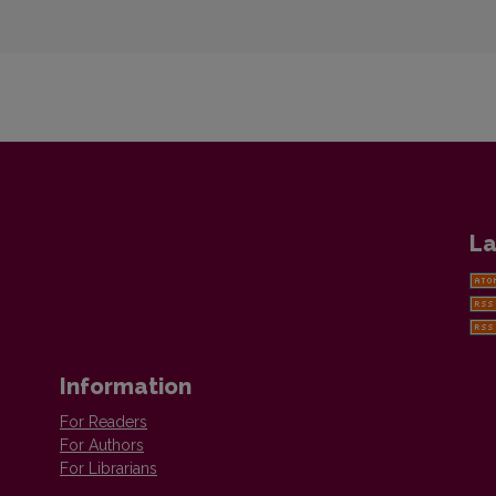
La
Information
For Readers
For Authors
For Librarians