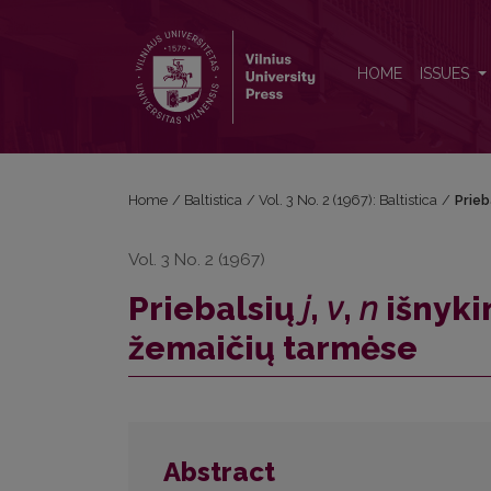
Priebalsių <i>j</i>, <i>v</i>, <i>n</i> išnykimas, p
HOME
ISSUES
Home
/
Baltistica
/
Vol. 3 No. 2 (1967): Baltistica
/
Prieb
Vol. 3 No. 2 (1967)
Priebalsių
j
,
v
,
n
išnyki
žemaičių tarmėse
Abstract