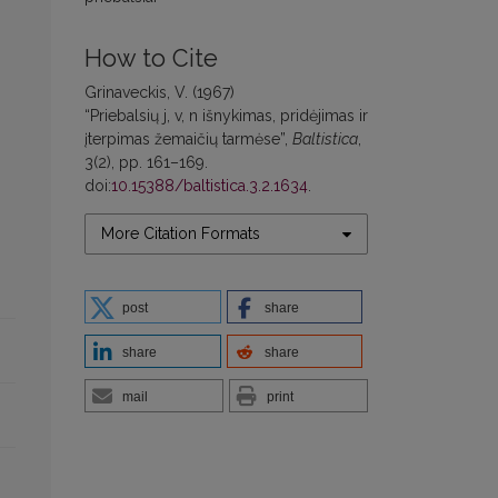
How to Cite
Grinaveckis, V. (1967)
“Priebalsių j, v, n išnykimas, pridėjimas ir
įterpimas žemaičių tarmėse”,
Baltistica
,
3(2), pp. 161–169.
doi:
10.15388/baltistica.3.2.1634
.
More Citation Formats
post
share
share
share
mail
print