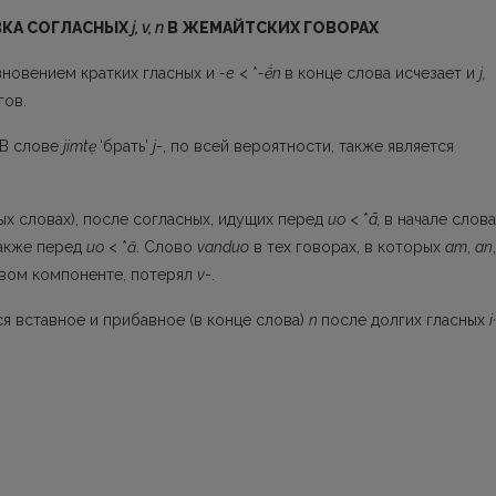
ВКА СОГЛАСНЫХ
j, v, n
В ЖЕМАЙТСКИХ ГОВОРАХ
зновением кратких гласных и
-е
< *
-ḗ
n
в конце слова исчезает и
j,
гов.
В слове
jimtẹ
‘брать’
j
-, по всей вероят­ности, также является
ых словах), после согласных, идущих пе­ред
ио
< *
ā,
в начале слова
также перед
ио
< *
ā
. Слово
vanduo
в тех говорах, в которых
am
,
an
,
­вом компоненте, потерял
v
-.
я вставное и прибавное (в конце слова)
n
после долгих гласных
i·