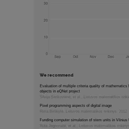
We recommend
Evaluation of multiple criteria quality of mathematics 
objects in eQNet project
Silvija Sėrikovienė, et al.
,
Lietuvos matematikos rink
Pixel programming aspects of digital image
Rima Birškytė
,
Lietuvos matematikos rinkinys
,
2012
Funding computer simulation of stem units in Vilnius 
Rūta Jegnoraitė, et al.
,
Lietuvos matematikos rinkiny