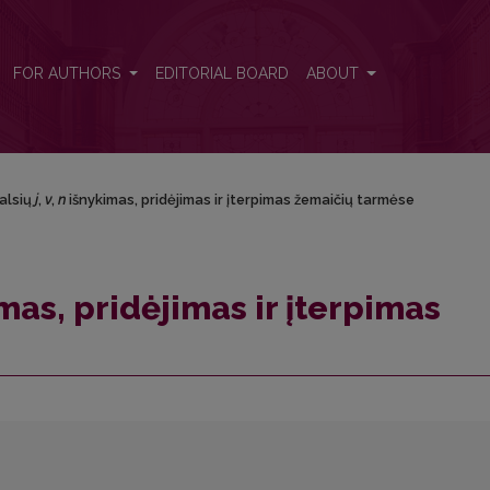
ridėjimas ir įterpimas žemaičių tarmėse
FOR AUTHORS
EDITORIAL BOARD
ABOUT
alsių
j
,
v
,
n
išnykimas, pridėjimas ir įterpimas žemaičių tarmėse
mas, pridėjimas ir įterpimas