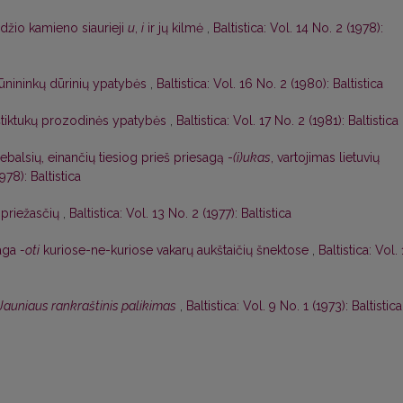
džio kamieno siaurieji
u
,
i
ir jų kilmė
,
Baltistica: Vol. 14 No. 2 (1978):
dūnininkų dūrinių ypatybės
,
Baltistica: Vol. 16 No. 2 (1980): Baltistica
štiktukų prozodinės ypatybės
,
Baltistica: Vol. 17 No. 2 (1981): Baltistica
riebalsių, einančių tiesiog prieš priesagą -
(i)ukas
, vartojimas lietuvių
1978): Baltistica
o priežasčių
,
Baltistica: Vol. 13 No. 2 (1977): Baltistica
saga
-oti
kuriose-ne-kuriose vakarų aukštaičių šnektose
,
Baltistica: Vol.
Jauniaus rankraštinis palikimas
,
Baltistica: Vol. 9 No. 1 (1973): Baltistica