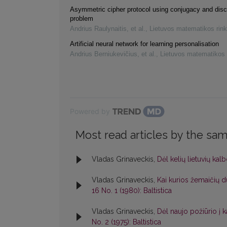
Asymmetric cipher protocol using conjugacy and disc
problem
Andrius Raulynaitis, et al.
,
Lietuvos matematikos rink
Artificial neural network for learning personalisation
Andrius Berniukevičius, et al.
,
Lietuvos matematikos 
Powered by
Most read articles by the sam
Vladas Grinaveckis,
Dėl kelių lietuvių ka
Vladas Grinaveckis,
Kai kurios žemaičių 
16 No. 1 (1980): Baltistica
Vladas Grinaveckis,
Dėl naujo požiūrio į k
No. 2 (1975): Baltistica