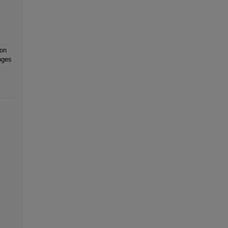
 on
nges