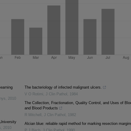
learning
The bacteriology of infected malignant ulcers.
V O Rotimi
,
J Clin Pathol
,
1984
inys
,
2010
The Collection, Fractionation, Quality Control, and Uses of Blo
and Blood Products
R Mitchell
,
J Clin Pathol
,
1982
University
Alcian blue: reliable rapid method for marking resection margin
s
,
2010
P J Birch
,
J Clin Pathol
,
1990