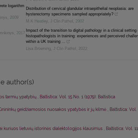
rete logarithm
Distribution of cervical glandular intraepithelial neoplasia: are
hysterectomy specimens sampled appropriately?
inys
,
2009
M K Heatley
,
J Clin Pathol
,
2002
Impact of the transition to digital pathology in a clinical setting
rinkinys
,
2017
histopathologists in training: experiences and perceived challe
within a UK training ...
Lisa Browning
,
J Clin Pathol
,
2022
e author(s)
lbos tarmių ypatybių
,
Baltistica: Vol. 15 No. 1 (1979): Baltistica
dūnininkų geidžiamosios nuosakos ypatybės ir jų kilmė
,
Baltistica: Vol.
ai kuriuos lietuvių istorinės dialektologijos klausimus
,
Baltistica: Vol. 11