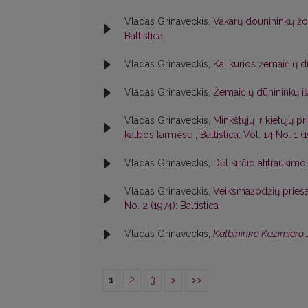
Vladas Grinaveckis,
Vakarų dounininkų žo
Baltistica
Vladas Grinaveckis,
Kai kurios žemaičių 
Vladas Grinaveckis,
Žemaičių dūnininkų i
Vladas Grinaveckis,
Minkštųjų ir kietųjų p
kalbos tarmėse
,
Baltistica: Vol. 14 No. 1 (
Vladas Grinaveckis,
Dėl kirčio atitraukim
Vladas Grinaveckis,
Veiksmažodžių prie
No. 2 (1974): Baltistica
Vladas Grinaveckis,
Kalbininko Kazimiero 
1
2
3
>
>>