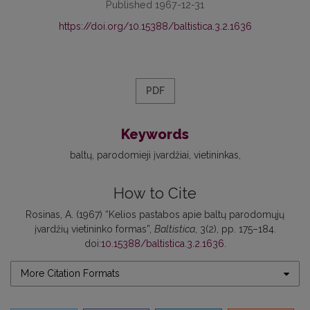
Published 1967-12-31
https://doi.org/10.15388/baltistica.3.2.1636
PDF
Keywords
baltų
parodomieji įvardžiai
vietininkas
How to Cite
Rosinas, A. (1967) “Kelios pastabos apie baltų parodomųjų
įvardžių vietininko formas”,
Baltistica
, 3(2), pp. 175–184.
doi:
10.15388/baltistica.3.2.1636
.
More Citation Formats