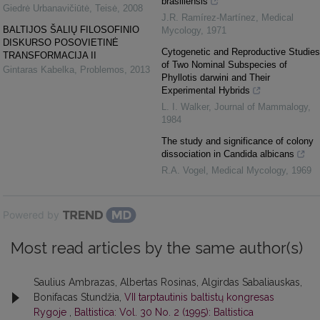
brasiliensis
Giedrė Urbanavičiūtė
,
Teisė
,
2008
J.R. Ramírez-Martínez
,
Medical
BALTIJOS ŠALIŲ FILOSOFINIO
Mycology
,
1971
DISKURSO POSOVIETINĖ
Cytogenetic and Reproductive Studies
TRANSFORMACIJA II
of Two Nominal Subspecies of
Gintaras Kabelka
,
Problemos
,
2013
Phyllotis darwini and Their
Experimental Hybrids
L. I. Walker
,
Journal of Mammalogy
,
1984
The study and significance of colony
dissociation in Candida albicans
R.A. Vogel
,
Medical Mycology
,
1969
Powered by
Most read articles by the same author(s)
Saulius Ambrazas, Albertas Rosinas, Algirdas Sabaliauskas,
Bonifacas Stundžia,
VII tarptautinis baltistų kongresas
Rygoje
,
Baltistica: Vol. 30 No. 2 (1995): Baltistica