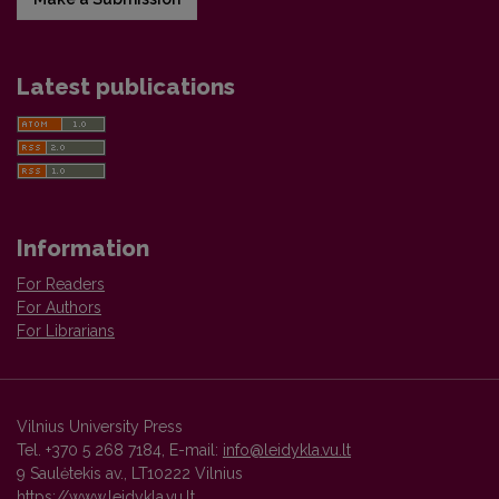
Latest publications
Information
For Readers
For Authors
For Librarians
Vilnius University Press
Tel. +370 5 268 7184, E-mail:
info@leidykla.vu.lt
9 Saulėtekis av., LT10222 Vilnius
https://www.leidykla.vu.lt