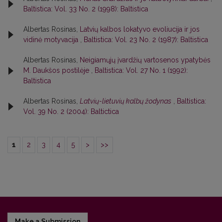
Baltistica: Vol. 33 No. 2 (1998): Baltistica
Albertas Rosinas,
Latvių kalbos lokatyvo evoliucija ir jos
vidinė motyvacija
,
Baltistica: Vol. 23 No. 2 (1987): Baltistica
Albertas Rosinas,
Neigiamųjų įvardžių vartosenos ypatybės
M. Daukšos postilėje
,
Baltistica: Vol. 27 No. 1 (1992):
Baltistica
Albertas Rosinas,
Latvių-lietuvių kalbų žodynas
,
Baltistica:
Vol. 39 No. 2 (2004): Baltictica
1
2
3
4
5
>
>>
Make a Submission