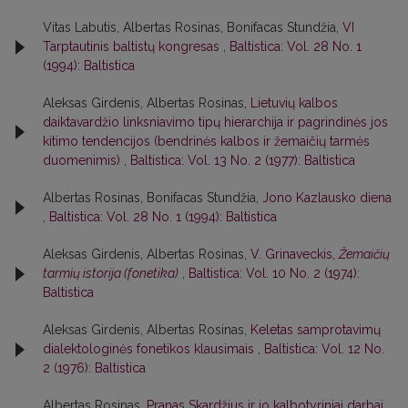
Vitas Labutis, Albertas Rosinas, Bonifacas Stundžia,
VI
Tarptautinis baltistų kongresas
,
Baltistica: Vol. 28 No. 1
(1994): Baltistica
Aleksas Girdenis, Albertas Rosinas,
Lietuvių kalbos
daiktavardžio linksniavimo tipų hierarchija ir pagrindinės jos
kitimo tendencijos (bendrinės kalbos ir žemaičių tarmės
duomenimis)
,
Baltistica: Vol. 13 No. 2 (1977): Baltistica
Albertas Rosinas, Bonifacas Stundžia,
Jono Kazlausko diena
,
Baltistica: Vol. 28 No. 1 (1994): Baltistica
Aleksas Girdenis, Albertas Rosinas,
V. Grinaveckis,
Žemaičių
tarmių istorija (fonetika)
,
Baltistica: Vol. 10 No. 2 (1974):
Baltistica
Aleksas Girdenis, Albertas Rosinas,
Keletas samprotavimų
dialektologinės fonetikos klausimais
,
Baltistica: Vol. 12 No.
2 (1976): Baltistica
Albertas Rosinas,
Pranas Skardžius ir jo kalbotyriniai darbai
,