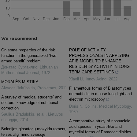
We recommend
On some properties of the risk
ROLE OF ACTIVITY
function in the generalized “two—
PROFESSIONALS IN APPLYING
armed bandit” problem
APIE MODEL TO ENHANCE
RESIDENTS’ ACTIVITY IN LONG-
Донатас Сургайлис
,
Lithuanian
TERM CARE SETTINGS
Mathematical Journal
,
1972
Xiaoli Li
,
Innov Aging
,
2022
MORALĖS MISTIKA
Alvydas Jokūbaitis
,
Problemos
,
2011
Filamentous forms of Blastomyces
dermatitidis in mouse lung light and
A survey of medical students’ and
electron microscopy
doctors’ knowledge of nutritional
Doris N. Collins
,
Medical Mycology
,
correction
1969
Saulius Bradulskis, et al.
,
Lietuvos
chirurgija
,
2014
A comparative study of ribonucleic
acid species in yeast-like and
Bolonijos glosatorių mokykla romėnų
mycelial forms of Paracoccidioides
teisės atgimimo šviesoje