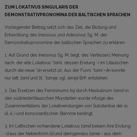
ZUM LOKATIVUS SINGULARIS DER
DEMONSTRATIVPRONOMINA DER BALTISCHEN SPRACHEN
Vorliegender Beitrag setzt sich das Ziel, die Bildung und
Entwicklung des Inessivus und Adessivus Sg. M. der
Demonstrativpronomina der baltischen Sprachen zu erklären.
1. Auf Grund des Inessivus Sg. M. liegt, des Verfassers Meinung
nach, der alte Lokativus *
tami
, dessen Endung -
i
im Litauischen
durch die neue *
ḗn
ersetzt ist. Aus der Form *
tami + ēn
konnte
nur lett.
tamī
und lit. *
tamije,
vgl.
iamije
BrP, entstehen.
2. Das Ersetzen des Femininums
toj
durch Maskulinum
tam(i)
in
den südniederlitauischen Mundarten wurde infolge des
Zusammenfallens der Lokativendungen von Substantiva der
io
,
iā
,
ē
,
i
und konsonantischen Stämme bedingt.
3. Im Lettischen vorhandene Lokativus
tamā
bekam ihre Endung
-ā
aus der Nebenform
tā
und demgemäss
tamie –
aus dem