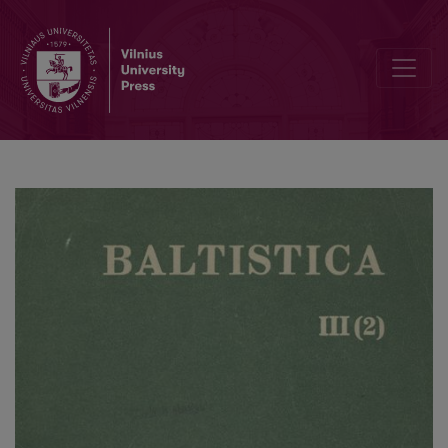
Kelios pastabos apie baltų parodomųjų įvardžių vietininko formas