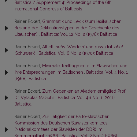
Baltistica / Supplement 4: Proceedings of the 6th
International Congress of Balticists
Rainer Eckert,
Grammatik und Lexik (zum lexikalischen
Bestand der Deklinationstypen in der Geschichte des
Litauischen)
,
Baltistica: Vol. 12 No. 2 (1976): Baltistica
Rainer Eckert,
Altlett.
autis
‘Windeln’ und russ. dial.
obut´
‘Schuwerk’
,
Baltistica: Vol. 6 No. 2 (1970): Baltistica
Rainer Eckert,
Minimale Textfragmente im Slawischen und
ihre Entsprechungen im Baltischen
,
Baltistica: Vol. 4 No. 1
(1968): Baltistica
Rainer Eckert,
Zum Gedenken an Akademiemitglied Prof.
Dr. Vytautas Mažiulis
,
Baltistica: Vol. 46 No. 1 (2011):
Baltistica
Rainer Eckert,
Zur Tätigkeit der Balto-slawischen
Kommission des Deutschen Slawistenkomitees
(Nationalkomitees der Slawisten der DDR) im
Sommerhalbjahr 1966
,
Baltistica: Vol. 2 No. 2 (1966):