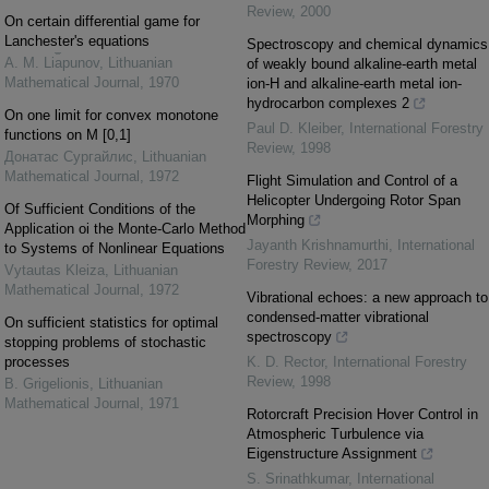
Review
,
2000
On certain differential game for
Lanchester's equations
Spectroscopy and chemical dynamics
A. M. Li︠a︡punov
,
Lithuanian
of weakly bound alkaline-earth metal
Mathematical Journal
,
1970
ion-H and alkaline-earth metal ion-
hydrocarbon complexes 2
On one limit for convex monotone
Paul D. Kleiber
,
International Forestry
functions on M [0,1]
Review
,
1998
Донатас Сургайлис
,
Lithuanian
Mathematical Journal
,
1972
Flight Simulation and Control of a
Helicopter Undergoing Rotor Span
Of Sufficient Conditions of the
Morphing
Application oi the Monte-Carlo Method
Jayanth Krishnamurthi
,
International
to Systems of Nonlinear Equations
Forestry Review
,
2017
Vytautas Kleiza
,
Lithuanian
Mathematical Journal
,
1972
Vibrational echoes: a new approach to
condensed-matter vibrational
On sufficient statistics for optimal
spectroscopy
stopping problems of stochastic
processes
K. D. Rector
,
International Forestry
Review
,
1998
B. Grigelionis
,
Lithuanian
Mathematical Journal
,
1971
Rotorcraft Precision Hover Control in
Atmospheric Turbulence via
Eigenstructure Assignment
S. Srinathkumar
,
International