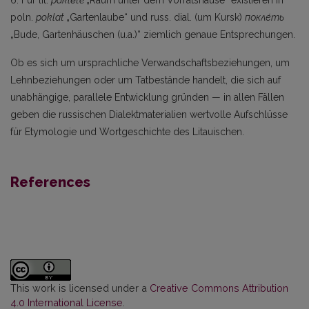
6. Für lit.
paklė̃tė
„Raum unter dem Vorratshause“ existieren in
poln.
poklat
„Gartenlaube“ und russ. dial. (um Kursk)
покле́ть
„Bude, Gartenhäuschen (u.a.)“ ziemlich genaue Entsprechun­gen.
Ob es sich um ursprachliche Verwandschaftsbeziehungen, um
Lehnbeziehungen oder um Tatbestände handelt, die sich auf
unabhängige, parallele Entwicklung gründen — in allen Fällen
ge­ben die russischen Dialektmaterialien wertvolle Aufschlüsse
für Etymologie und Wortgeschichte des Litauischen.
References
This work is licensed under a
Creative Commons Attribution
4.0 International License
.