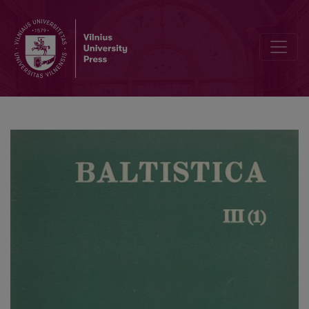
О значении русской диалектной лексики для литовской этимо