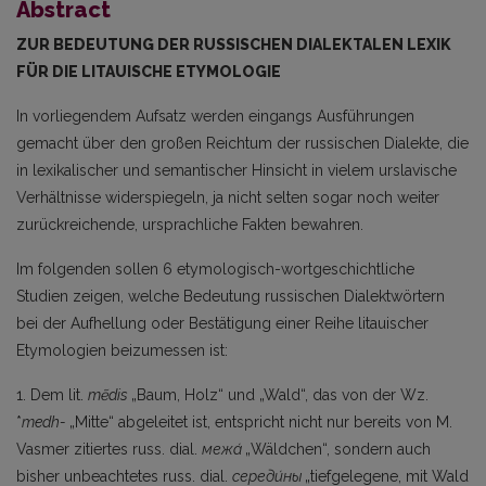
Abstract
ZUR BEDEUTUNG DER RUSSISCHEN DIALEKTALEN LEXIK
FÜR DIE LITAUISCHE ETYMOLOGIE
In vorliegendem Aufsatz werden eingangs Ausführungen
gemacht über den großen Reich­tum der russischen Dialekte, die
in lexikalischer und semantischer Hinsicht in vielem urslavische
Verhältnisse widerspiegeln, ja nicht selten sogar noch weiter
zurückreichende, ursprachliche Fakten bewahren.
Im folgenden sollen 6 etymologisch-wortgeschichtliche
Studien zeigen, welche Bedeutung russischen Dialektwörtern
bei der Aufhellung oder Bestätigung einer Reihe litauischer
Etymologien beizumessen ist:
1. Dem lit.
mẽdis
„Baum, Holz“ und „Wald“, das von der Wz.
*
medh-
„Mitte“ abgeleitet ist, entspricht nicht nur bereits von M.
Vasmer zitiertes russ. dial.
межа́
„Wäldchen“, sondern auch
bisher unbeachtetes russ. dial.
середи́ны
„tiefgelegene, mit Wald