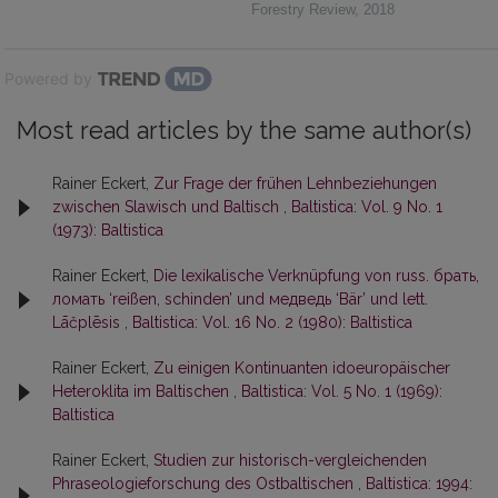
Forestry Review
,
2018
Powered by
Most read articles by the same author(s)
Rainer Eckert,
Zur Frage der frühen Lehnbeziehungen
zwischen Slawisch und Baltisch
,
Baltistica: Vol. 9 No. 1
(1973): Baltistica
Rainer Eckert,
Die lexikalische Verknüpfung von russ. брать,
ломать ‘reißen, schinden’ und медведь ‘Bär’ und lett.
Lāčplēsis
,
Baltistica: Vol. 16 No. 2 (1980): Baltistica
Rainer Eckert,
Zu einigen Kontinuanten idoeuropäischer
Heteroklita im Baltischen
,
Baltistica: Vol. 5 No. 1 (1969):
Baltistica
Rainer Eckert,
Studien zur historisch-vergleichenden
Phraseologieforschung des Ostbaltischen
,
Baltistica: 1994: