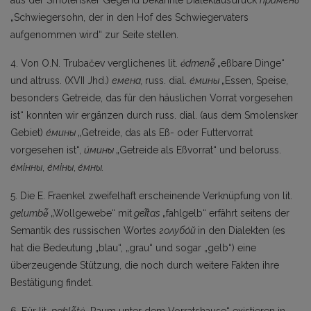
aus der Smolensker Gegend bekannte Dialektausdruck
при́мень
„Schwiegersohn, der in den Hof des Schwiegervaters
aufgenommen wird“ zur Seite stellen.
4. Von O.N. Trubačev verglichenes lit.
ėdmenė̃
„eßbare Dinge“
und altruss. (XVII Jhd.)
емена,
russ. dial.
е́мины
„Essen, Speise,
besonders Getreide, das für den häuslichen Vorrat vor­gesehen
ist“ konnten wir ergänzen durch russ. dial. (aus dem Smolensker
Gebiet)
е́мины
„Getrei­de, das als Eß- oder Futtervorrat
vorgesehen ist“,
и́мины
„Getreide als Eßvorrat“ und beloruss.
е́мінны
,
е́міны
,
е́мны.
5. Die E. Fraenkel zweifelhaft erscheinende Verknüpfung von lit.
gelumbė̃
„Wollgewebe“ mit
gel̃tas
„fahlgelb“ erfährt seitens der
Semantik des russischen Wortes
голубо́й
in den Dialekten (es
hat die Bedeutung „blau“, „grau“ und sogar „gelb“) eine
überzeugende Stützung, die noch durch weitere Fakten ihre
Bestätigung findet.