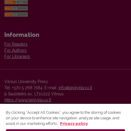
Information
For Readers
For Authors
For Librarians
Vilnius University Press
Tel. +370 5 268 7184, E-mail:
info@leidykla.vu.lt
9 Saulėtekis av., LT10222 Vilnius
https://www.leidykla.vu.lt
By clicking “Accept All Cookies”, you agree to the storing of cookies
on your device to enhance site navigation, analyze site usage, and
Vilnius University Press platform and metadata are distributed by
assist in our marketing efforts.
Privacy policy
Creative Commons International License
.