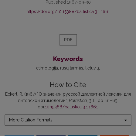
Published 1967-09-30
https://doi.org/10.15388/baltistica.3.1.1661
PDF
Keywords
etimologija
rusų tarmės
lietuvių
How to Cite
Eckert, R. (1967) “О значении русской диалектной лексики для
литовской этимологии”,
Baltistica
, 3(1), pp. 61–69.
doi:
10.15388/baltistica.3.1.1661
.
More Citation Formats