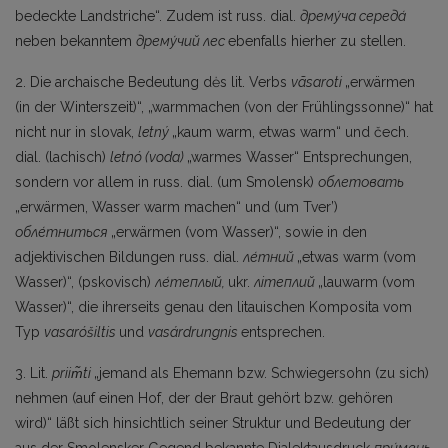
bedeckte Landstriche“. Zu­dem ist russ. dial.
дрему́ча середа́
neben bekanntem
дрему́чий лес
ebenfalls hierher zu stellen.
2. Die archaische Bedeutung dės lit. Verbs
vãsaroti
„erwärmen
(in der Winterszeit)“, „warmmachen (von der Frühlingssonne)“ hat
nicht nur in slovak,
letný
„kaum warm, etwas warm“ und čech.
dial. (lachisch)
letnó (voda)
„warmes Wasser“ Entsprechungen,
sondern vor allem in russ. dial. (um Smolensk)
облетовать
„erwärmen, Wasser warm machen“ und (um Tver’)
обле́тниться
„erwärmen (vom Wasser)“, sowie in den
adjektivischen Bildungen russ. dial.
ле́тний
„etwas warm (vom
Wasser)“, (pskovisch)
ле́теплый,
ukr.
лiтеплий
„lauwarm (vom
Wasser)“, die ihrerseits ge­nau den litauischen Komposita vom
Typ
vasaróšiltis
und
vasárdrungnis
entsprechen.
3. Lit.
priim̃ti
„jemand als Ehemann bzw. Schwiegersohn (zu sich)
nehmen (auf einen Hof, der der Braut gehört bzw. gehören
wird)“ läßt sich hinsichtlich seiner Struktur und Bedeutung der