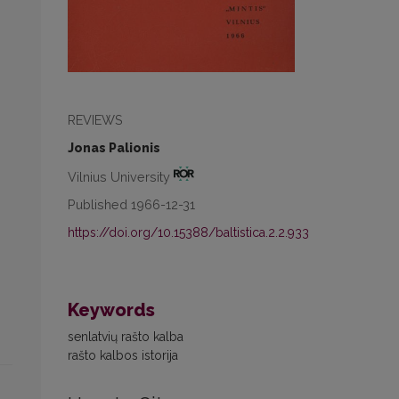
REVIEWS
Jonas Palionis
Vilnius University
Published 1966-12-31
https://doi.org/10.15388/baltistica.2.2.933
Keywords
senlatvių rašto kalba
rašto kalbos istorija