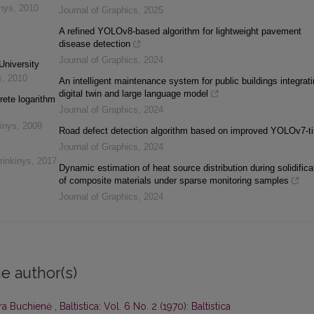
inys
,
2010
Journal of Graphics
,
2025
A refined YOLOv8-based algorithm for lightweight pavement
disease detection
Journal of Graphics
,
2024
University
s
,
2010
An intelligent maintenance system for public buildings integrat
digital twin and large language model
rete logarithm
Journal of Graphics
,
2024
inys
,
2009
Road defect detection algorithm based on improved YOLOv7-t
Journal of Graphics
,
2024
rinkinys
,
2017
Dynamic estimation of heat source distribution during solidifica
of composite materials under sparse monitoring samples
Journal of Graphics
,
2024
e author(s)
ra Buchienė
,
Baltistica: Vol. 6 No. 2 (1970): Baltistica