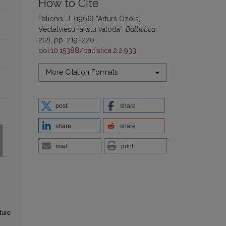
How to Cite
Palionis, J. (1966) “Arturs Ozols,
Veclatviešu rakstu valoda”,
Baltistica
,
2(2), pp. 219–220.
doi:
10.15388/baltistica.2.2.933
.
More Citation Formats
post
share
share
share
mail
print
ture