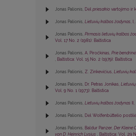
Jonas Palionis,
Dėl
priesakio
vartojimo ir
Jonas Palionis,
Lietuvių kalbos žodynas
, I
Jonas Palionis,
Pirmasis lietuvių kalbos ž
Vol. 17 No. 2 (1981): Baltistica
Jonas Palionis,
A. Piročkinas,
Prie bendrin
,
Baltistica: Vol. 15 No. 2 (1979): Baltistica
Jonas Palionis,
Z. Zinkevičius,
Lietuvių kal
Jonas Palionis,
Dr. Petras Jonikas,
Lietuvių
Vol. 9 No. 1 (1973): Baltistica
Jonas Palionis,
Lietuvių kalbos žodynas
II
Jonas Palionis,
Dėl Wolfenbüttelio postil
Jonas Palionis,
Baldur Panzer,
Der Kleine 
von D. Heinrich Lysius
,
Baltistica: Vol. 29 N