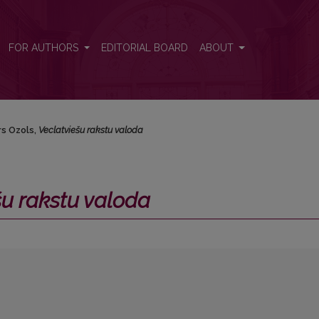
FOR AUTHORS
EDITORIAL BOARD
ABOUT
rs Ozols,
Veclatviešu rakstu valoda
šu rakstu valoda