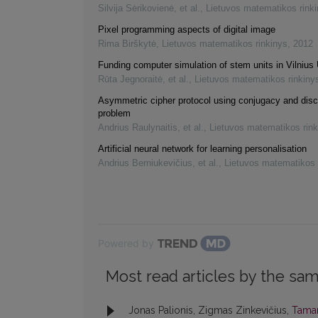
Silvija Sėrikovienė, et al.
,
Lietuvos matematikos rink
Pixel programming aspects of digital image
Rima Birškytė
,
Lietuvos matematikos rinkinys
,
2012
Funding computer simulation of stem units in Vilnius 
Rūta Jegnoraitė, et al.
,
Lietuvos matematikos rinkiny
Asymmetric cipher protocol using conjugacy and disc
problem
Andrius Raulynaitis, et al.
,
Lietuvos matematikos rink
Artificial neural network for learning personalisation
Andrius Berniukevičius, et al.
,
Lietuvos matematikos 
Powered by
Most read articles by the sam
Jonas Palionis, Zigmas Zinkevičius,
Tama