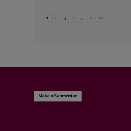
1
2
3
4
5
>
>>
Make a Submission