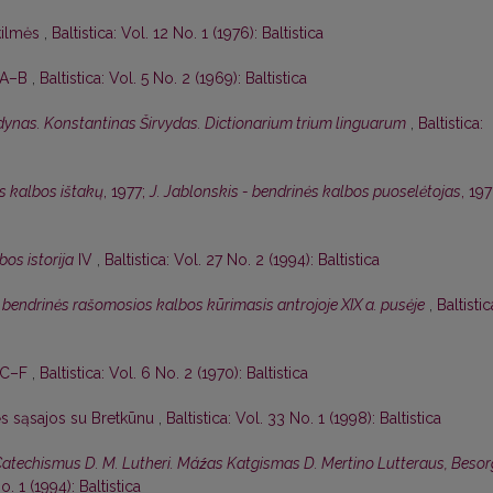
 kilmės
,
Baltistica: Vol. 12 No. 1 (1976): Baltistica
, A–B
,
Baltistica: Vol. 5 No. 2 (1969): Baltistica
odynas. Konstantinas Širvydas. Dictionarium trium linguarum
,
Baltistica:
ės kalbos ištakų
, 1977;
J. Jablonskis - bendrinės kalbos puoselėtojas
, 19
bos istorija
IV
,
Baltistica: Vol. 27 No. 2 (1994): Baltistica
 bendrinės rašomosios kalbos kūrimasis antrojoje XIX a. pusėje
,
Baltistic
, C–F
,
Baltistica: Vol. 6 No. 2 (1970): Baltistica
ės sąsajos su Bretkūnu
,
Baltistica: Vol. 33 No. 1 (1998): Baltistica
Catechismus D. M. Lutheri. Máźas Katgismas D. Mertino Lutteraus, Besor
o. 1 (1994): Baltistica