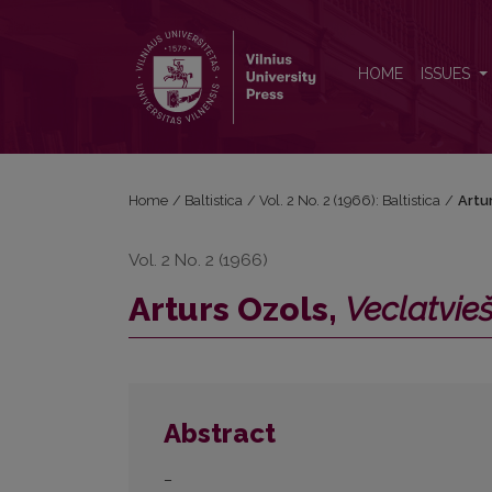
Arturs Ozols, <i>Veclatviešu rakstu valoda</i>
HOME
ISSUES
Home
/
Baltistica
/
Vol. 2 No. 2 (1966): Baltistica
/
Artu
Vol. 2 No. 2 (1966)
Arturs Ozols,
Veclatvie
Abstract
–