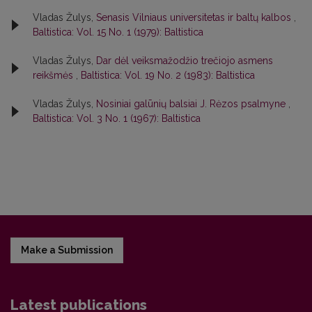
Vladas Žulys,
Senasis Vilniaus universitetas ir baltų kalbos
,
Baltistica: Vol. 15 No. 1 (1979): Baltistica
Vladas Žulys,
Dar dėl veiksmažodžio trečiojo asmens
reikšmės
,
Baltistica: Vol. 19 No. 2 (1983): Baltistica
Vladas Žulys,
Nosiniai galūnių balsiai J. Rėzos psalmyne
,
Baltistica: Vol. 3 No. 1 (1967): Baltistica
Make a Submission
Latest publications