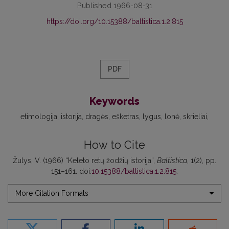
Published 1966-08-31
https://doi.org/10.15388/baltistica.1.2.815
PDF
Keywords
etimologija
istorija
dragės
ešketras
lygus
lonė
skrieliai
How to Cite
Žulys, V. (1966) “Keleto retų žodžių istorija”,
Baltistica
, 1(2), pp.
151–161. doi:
10.15388/baltistica.1.2.815
.
More Citation Formats