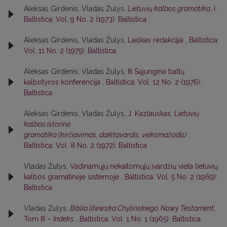
Aleksas Girdenis, Vladas Žulys,
Lietuvių kalbos gramatika
, I
,
Baltistica: Vol. 9 No. 2 (1973): Baltistica
Aleksas Girdenis, Vladas Žulys,
Laiškas redakcijai
,
Baltistica:
Vol. 11 No. 2 (1975): Baltistica
Aleksas Girdenis, Vladas Žulys,
III Sąjunginė baltų
kalbotyros konferencija
,
Baltistica: Vol. 12 No. 2 (1976):
Baltistica
Aleksas Girdenis, Vladas Žulys,
J. Kazlauskas,
Lietuvių
kalbos istorinė
gramatika (kirčiavimas, daiktavardis, veiksmažodis)
,
Baltistica: Vol. 8 No. 2 (1972): Baltistica
Vladas Žulys,
Vadinamųjų nekaitomųjų įvardžių vieta lietuvių
kalbos gramatinėje sistemoje
,
Baltistica: Vol. 5 No. 2 (1969):
Baltistica
Vladas Žulys,
Biblia litewska Chylińskiego. Nowy Testament
,
Tom III –
Indeks
,
Baltistica: Vol. 1 No. 1 (1965): Baltistica