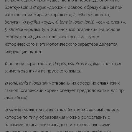
Бреткунаса: 1)
dragės
«дрожжи; осадок, образующийся при
изготовлении жира из корюшек», 2)
ešketras
«осётр,
белуга», 3)
lyg(i)us
«суд», 4)
lonė
(и
lonia
,
lonis
) «самка оленя»,
5)
skrieliai
«крылья; (у Б. Хилинскиса) плавники». Hа основе
соображений диалектологического, культурно-
исторического и этимологического характера делается
следующий вывод:
1) по всей вероятности,
dragės
,
ešketras
и
lyg(i)us
являются
заимствованиями из прусского языка;
2)
lonė
,
Ionia
и
lonis
заимствованы из соседних славянских
языков (славянский корень следует предположить и для пр.
lonix
«бык»);
3)
skrieliai
является диалектным (южнолитовским) словом,
которое по типу образования можно сопоставить с
близкими по значению западно- и южнославянскими
словами того же корня – с польск.
skrzele
«жабры; (в