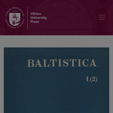
Keleto retų žodžių istorija