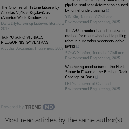
pipeline nonlinear deformation caused
The Gnomes of Historia Lituana by
by tunnel undercrossing
Albertas Vijūkas Kojalavičius
YIN Xin
,
Journal of Civil and
(Albertus Wiiuk Koialowicz)
Environmental Engineering
,
2025
Dalia Dilytė
,
Senoji Lietuvos literatūra
,
2017
The ArUco marker-based localization
method for a four-wheel cable-pulling
TARPUKARIO VILNIAUS
robot in substation secondary cable
FILOSOFINIS GYVENIMAS
laying
Alvydas Jokūbaitis
,
Problemos
,
2009
SONG Xiaofan
,
Journal of Civil and
Environmental Engineering
,
2025
Weathering mechanism of the Hariti
Statue in Fowan of the Beishan Rock
Carvings at Dazu
LEI Yu
,
Journal of Civil and
Environmental Engineering
,
2025
Powered by
Most read articles by the same author(s)