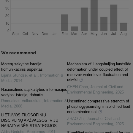
We recommend
Moterų sakytinė istorija:
Mechanism of Liangshuijing landslide
komunikacinis aspektas
deformation under coupled effect of
reservoir water level fluctuation and
Lijana Stundžė, et al.
,
Information &
rainfall
Media
,
2014
CHEN Chao
,
Journal of Civil and
Nacionalinės sąskaitybos informacijos
Environmental Engineering
,
2025
vadyba: istorija, dabartis
Romualdas Valkauskas
,
Information &
Unconfined compressive strength of
Media
,
2008
phosphogypsum/lignin solidified lead
contaminated soil
LIETUVOS FILOSOFINIŲ
ZHAO Zhi
,
Journal of Civil and
DISCIPLINŲ APŽVALGOS IR JŲ
Environmental Engineering
,
2025
NARATYVINĖS STRATEGIJOS
Aldis Gedutis
,
Problemos
,
2011
Simplified calculating method for the