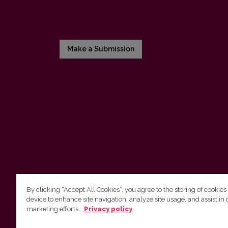
Make a Submission
By clicking “Accept All Cookies”, you agree to the storing of cookies
device to enhance site navigation, analyze site usage, and assist in 
Vilnius University Press
marketing efforts.
Privacy policy
Tel. +370 5 268 7184, E-mail:
info@leidykla.vu.lt