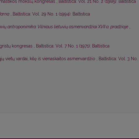
nomastikos mokslų kongresas
,
Baltistica: Vol. 21 No. 2 (1985): Baltistica
darna
,
Baltistica: Vol. 29 No. 1 (1994): Baltistica
uvių antroponimika. Vilniaus lietuvių asmenvardžiai XVII a. pradžioje
,
ougristų kongresas
,
Baltistica: Vol. 7 No. 1 (1971): Baltistica
 vietų vardai, kilę iš vienaskaitos asmenvardžio
,
Baltistica: Vol. 3 No.