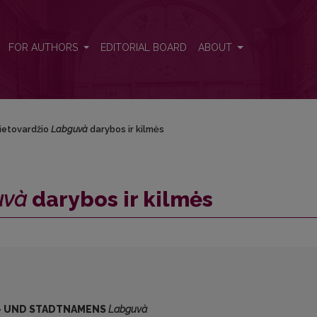
FOR AUTHORS
EDITORIAL BOARD
ABOUT
vietovardžio
Labguvà
darybos ir kilmės
uvà
darybos ir kilmės
- UND STADTNAMENS
Labguvà