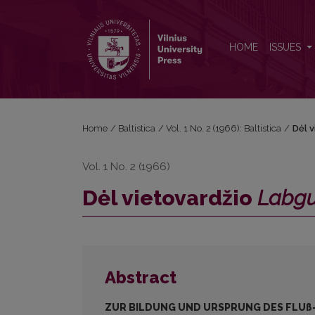
Dėl vietovardžio <i>Labguvà</i> darybos ir kilmės
HOME
ISSUES
Home
/
Baltistica
/
Vol. 1 No. 2 (1966): Baltistica
/
Dėl 
Vol. 1 No. 2 (1966)
Dėl vietovardžio
Labg
Abstract
ZUR BILDUNG UND URSPRUNG DES FLUß