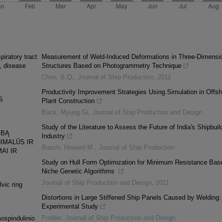
piratory tract
Measurement of Weld-Induced Deformations in Three-Dimensi
e, disease
Structures Based on Photogrammetry Technique
Chen, B.Q.
,
Journal of Ship Production
,
2011
Productivity Improvement Strategies Using Simulation in Offsh
S
Plant Construction
Back, Myung Gi
,
Journal of Ship Production and Design
Study of the Literature to Assess the Future of India's Shipbuil
YBĄ
Industry
IMALŪS IR
Bunch, Howard M.
,
Journal of Ship Production
AI IR
Study on Hull Form Optimization for Minimum Resistance Bas
Niche Genetic Algorithms
Journal of Ship Production and Design
,
2011
lvic ring
Distortions in Large Stiffened Ship Panels Caused by Welding:
Experimental Study
Podder
,
Journal of Ship Production and Design
mospindulinio