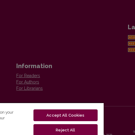
La
Information
For Readers
For Authors
For Librarians
 on your
Accept All Cookies
our
Reject All
Vilnius University Press platform and metadata are