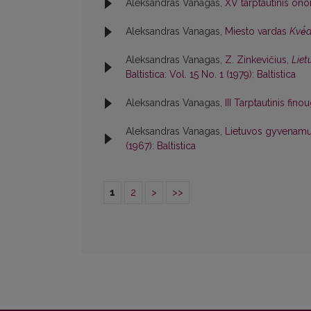
Aleksandras Vanagas,
XV tarptautinis o
Aleksandras Vanagas,
Miesto vardas
Kvė́
Aleksandras Vanagas,
Z. Zinkevičius,
Liet
Baltistica: Vol. 15 No. 1 (1979): Baltistica
Aleksandras Vanagas,
III Tarptautinis fin
Aleksandras Vanagas,
Lietuvos gyvenamųjų
(1967): Baltistica
1
2
>
>>