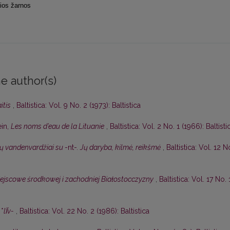
sios žarnos
e author(s)
itis
,
Baltistica: Vol. 9 No. 2 (1973): Baltistica
in,
Les noms d’eau de la Lituanie
,
Baltistica: Vol. 2 No. 1 (1966): Baltisti
ių vandenvardžiai su
-nt-
. Jų daryba, kilmė, reikšmė
,
Baltistica: Vol. 12 N
jscowe środkowej i zachodniej Białostocczyzny
,
Baltistica: Vol. 17 No. 
 *
lī̆v-
,
Baltistica: Vol. 22 No. 2 (1986): Baltistica