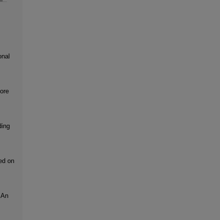
onal
ore
ding
ed on
 An