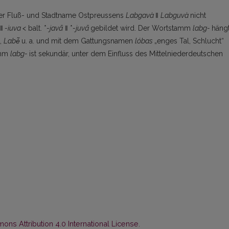
der Fluß- und Stadtname Ostpreussens
Lab­gavà
ǁ
Labguvà
nicht
ǁ
-iuva <
balt. *
-javā
ǁ *
-juvā
gebildet wird. Der Wortstamm
labg-
häng
,
Labė̃
u. a. und mit dem Gattungsnamen
lóbas
„enges Tal, Schlucht“
amm
labg-
ist sekundär, unter dem Einfluss des Mittelniederdeutschen
ns Attribution 4.0 International License
.