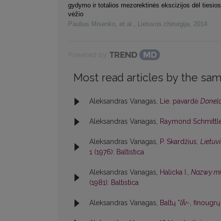
gydymo ir totalios mezorektinės ekscizijos dėl tiesio
vėžio
Paulius Misenko, et al.
,
Lietuvos chirurgija
,
2014
Powered by
Most read articles by the sam
Aleksandras Vanagas,
Lie. pavardė
Donela
Aleksandras Vanagas,
Raymond Schmittle
Aleksandras Vanagas,
P. Skardžius,
Lietuv
1 (1976): Baltistica
Aleksandras Vanagas,
Halicka I.,
Nazwy mie
(1981): Baltistica
Aleksandras Vanagas,
Baltų *
lī̆v-
, finougrų