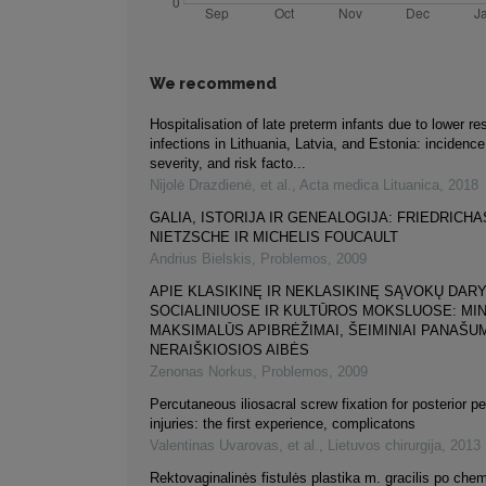
We recommend
Hospitalisation of late preterm infants due to lower res
infections in Lithuania, Latvia, and Estonia: incidenc
severity, and risk facto...
Nijolė Drazdienė, et al.
,
Acta medica Lituanica
,
2018
GALIA, ISTORIJA IR GENEALOGIJA: FRIEDRICHA
NIETZSCHE IR MICHELIS FOUCAULT
Andrius Bielskis
,
Problemos
,
2009
APIE KLASIKINĘ IR NEKLASIKINĘ SĄVOKŲ DAR
SOCIALINIUOSE IR KULTŪROS MOKSLUOSE: MIN
MAKSIMALŪS APIBRĖŽIMAI, ŠEIMINIAI PANAŠUM
NERAIŠKIOSIOS AIBĖS
Zenonas Norkus
,
Problemos
,
2009
Percutaneous iliosacral screw fixation for posterior pe
injuries: the first experience, complicatons
Valentinas Uvarovas, et al.
,
Lietuvos chirurgija
,
2013
Rektovaginalinės fistulės plastika m. gracilis po che