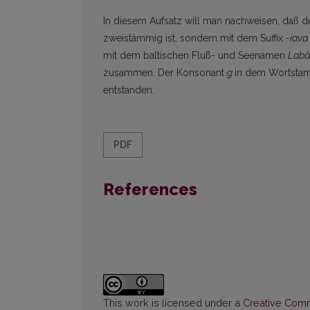
In diesem Aufsatz will man nachweisen, daß 
zweistämmig ist, sondern mit dem Suffix
-iava
mit dem baltischen Fluß- und Seenamen
Labà
zusammen. Der Konso­nant
g
in dem Wortst
entstanden.
PDF
References
This work is licensed under a
Creative Commo