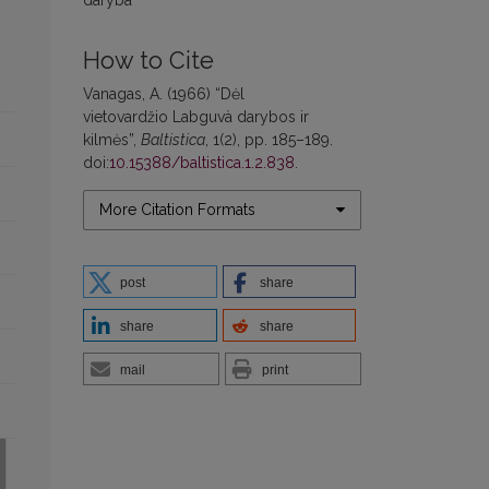
How to Cite
Vanagas, A. (1966) “Dėl
vietovardžio Labguvà darybos ir
kilmės”,
Baltistica
, 1(2), pp. 185–189.
doi:
10.15388/baltistica.1.2.838
.
More Citation Formats
post
share
share
share
mail
print