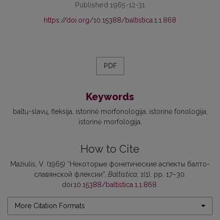
Published 1965-12-31
https://doi.org/10.15388/baltistica.1.1.868
PDF
Keywords
baltų-slavų
fleksija
istorinė morfonologija
istorinė fonologija
istorinė morfologija
How to Cite
Mažiulis, V. (1965) “Некоторые фонетические аспекты балто-
славянской флексии”,
Baltistica
, 1(1), pp. 17–30.
doi:
10.15388/baltistica.1.1.868
.
More Citation Formats