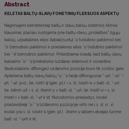
Abstract
KELETAS BALTŲ-SLAVŲ FONETINIŲ FLEKSIJOS ASPEKTŲ
Nagrinėjami bendresnieji baltų ir slavų balsių sistemos kilmės
klausimai, plačiau su­stojama prie baltų-slavų „prokalbės" ilgųjų
balsių: užpakalinės eilės (labializuotų)
*ọ̄
(vi­dutinio pakilimo) bei
*
ō
(žemutinio pakilimo) ir priešakinės eilės *
ẹ̄
(vidutinio pakilimo)
bei
*-ē
(žemutinio pakilimo). Prileidžiama išvada, kad baltų-slavų
balsiams *
ọ̄
: *
ẹ̄
priebalsinė (uždaras skiemuo) ir sonantinė
(tautosilabinis diftongas) uždarumo pozicija buvo tik žodžio gale.
Aptariama baltų-slavų balsių *
ọ̄
: *
ẹ̄
raida diftonguose *
-ọ̄n
, *
-ọ̄r
, *
-
ẹ̄n
, *
-ẹ̄r
, pvz., lie.
(vilk)-ų̃
(gen. pl.) = s. sl.
(vlьk)-ъ
< balt.-sl. *
-ọ̄n
,
lie.
(akт)-иõ
= s. sl.
(kam)-y
< balt.-sl. *
-ọ̄n
, lie.
(mót)-ė
= s. sl.
(mat)-i
< balt.-sl. *
-ẹ̄r
ir kt. Nurodomos priežastys, kodėl
praslaviškieji *
ọ̄
: *
ẹ̄
uždarumo pozicijoje virto ne į s. sl.
a
:
ě
,
kodėl yra s. sl.
(vlьk)-ъ
(gen. pl.) :
(kam)-y
(abiem atvejais turime
balt.-sl. *
-ọ̄n
) ir kt.