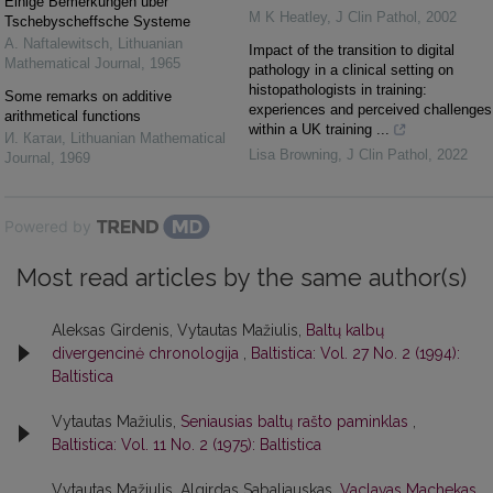
Einige Bemerkungen über
M K Heatley
,
J Clin Pathol
,
2002
Tschebyscheffsche Systeme
A. Naftalewitsch
,
Lithuanian
Impact of the transition to digital
Mathematical Journal
,
1965
pathology in a clinical setting on
histopathologists in training:
Some remarks on additive
experiences and perceived challenges
arithmetical functions
within a UK training ...
И. Катаи
,
Lithuanian Mathematical
Lisa Browning
,
J Clin Pathol
,
2022
Journal
,
1969
Powered by
Most read articles by the same author(s)
Aleksas Girdenis, Vytautas Mažiulis,
Baltų kalbų
divergencinė chronologija
,
Baltistica: Vol. 27 No. 2 (1994):
Baltistica
Vytautas Mažiulis,
Seniausias baltų rašto paminklas
,
Baltistica: Vol. 11 No. 2 (1975): Baltistica
Vytautas Mažiulis, Algirdas Sabaliauskas,
Vaclavas Machekas