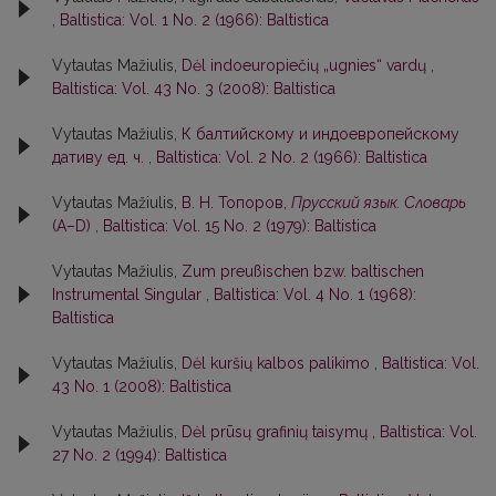
,
Baltistica: Vol. 1 No. 2 (1966): Baltistica
Vytautas Mažiulis,
Dėl indoeuropiečių „ugnies“ vardų
,
Baltistica: Vol. 43 No. 3 (2008): Baltistica
Vytautas Mažiulis,
К балтийскому и индоевропейскому
дативу ед. ч.
,
Baltistica: Vol. 2 No. 2 (1966): Baltistica
Vytautas Mažiulis,
В. Н. Топоров,
Прусский язык. Словарь
(А–D)
,
Baltistica: Vol. 15 No. 2 (1979): Baltistica
Vytautas Mažiulis,
Zum preußischen bzw. baltischen
Instrumental Singular
,
Baltistica: Vol. 4 No. 1 (1968):
Baltistica
Vytautas Mažiulis,
Dėl kuršių kalbos palikimo
,
Baltistica: Vol.
43 No. 1 (2008): Baltistica
Vytautas Mažiulis,
Dėl prūsų grafinių taisymų
,
Baltistica: Vol.
27 No. 2 (1994): Baltistica