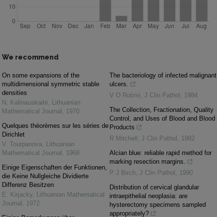
We recommend
On some expansions of the
The bacteriology of infected malignant
multidimensional symmetric stable
ulcers.
densities
V O Rotimi
,
J Clin Pathol
,
1984
N. Kalinauskaitė
,
Lithuanian
The Collection, Fractionation, Quality
Mathematical Journal
,
1970
Control, and Uses of Blood and Blood
Quelques théorèmes sur les séries de
Products
Dirichlet
R Mitchell
,
J Clin Pathol
,
1982
V. Tourpanova
,
Lithuanian
Mathematical Journal
,
1968
Alcian blue: reliable rapid method for
marking resection margins.
Einige Eigenschaften der Funktionen,
P J Birch
,
J Clin Pathol
,
1990
die Keine Nullgleiche Dividierte
Differenz Besitzen
Distribution of cervical glandular
E. Kirjacky
,
Lithuanian Mathematical
intraepithelial neoplasia: are
Journal
,
1972
hysterectomy specimens sampled
appropriately?