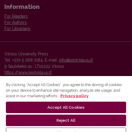
Information
For Readers
For Authors
For Librarians
Vilnius University Press
Tel. +370 5 268 7184, E-mail:
info@leidykla.vu.lt
9 Saulėtekis av., LT10222 Vilnius
https://www.leidykla.vu.lt
By clicking “Accept All Cookies”, you agree to the storing of cookies
on your device to enhance site navigation, analyze site usage, and
Vilnius University Press platform and metadata are distributed by
assist in our marketing efforts.
Privacy policy
Creative Commons International License
.
Accept All Cookies
Reject All