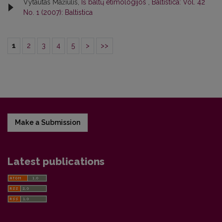
Vytautas Mažiulis,
Iš baltų etimologijos
,
Baltistica: Vol. 42
No. 1 (2007): Baltistica
1
2
3
4
5
>
>>
Make a Submission
Latest publications