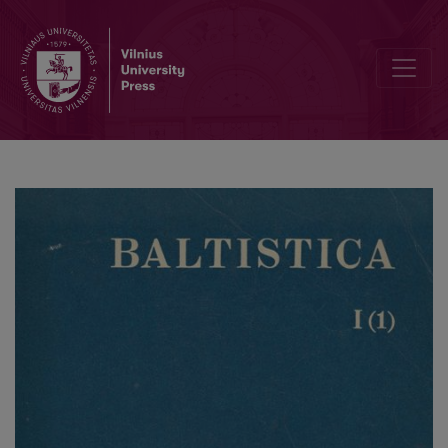
Некоторые фонетические аспекты балто-славянской флексии