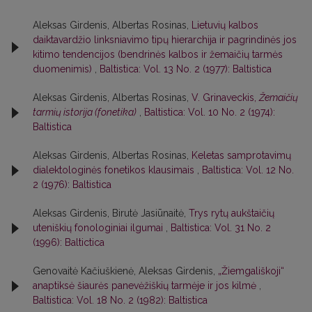
Aleksas Girdenis, Albertas Rosinas,
Lietuvių kalbos
daiktavardžio linksniavimo tipų hierarchija ir pagrindinės jos
kitimo tendencijos (bendrinės kalbos ir žemaičių tarmės
duomenimis)
,
Baltistica: Vol. 13 No. 2 (1977): Baltistica
Aleksas Girdenis, Albertas Rosinas,
V. Grinaveckis,
Žemaičių
tarmių istorija (fonetika)
,
Baltistica: Vol. 10 No. 2 (1974):
Baltistica
Aleksas Girdenis, Albertas Rosinas,
Keletas samprotavimų
dialektologinės fonetikos klausimais
,
Baltistica: Vol. 12 No.
2 (1976): Baltistica
Aleksas Girdenis, Birutė Jasiūnaitė,
Trys rytų aukštaičių
uteniškių fonologiniai ilgumai
,
Baltistica: Vol. 31 No. 2
(1996): Baltictica
Genovaitė Kačiuškienė, Aleksas Girdenis,
„Žiemgališkoji“
anaptiksė šiaurės panevėžiškių tarmėje ir jos kilmė
,
Baltistica: Vol. 18 No. 2 (1982): Baltistica