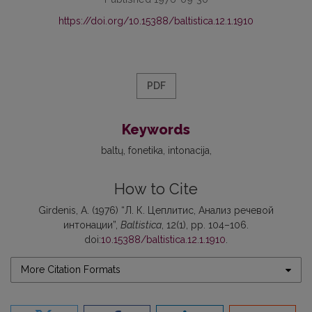
https://doi.org/10.15388/baltistica.12.1.1910
PDF
Keywords
baltų
fonetika
intonacija
How to Cite
Girdenis, A. (1976) “Л. К. Цеплитис, Анализ речевой
интонации”,
Baltistica
, 12(1), pp. 104–106.
doi:
10.15388/baltistica.12.1.1910
.
More Citation Formats