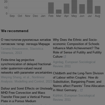
We recommend
O текстологии рукописных китабов
Why Does the Ethnic and Socio-
литовских татар: легенда Мирадж
economic Composition of Schools
Influence Math Achievement? The
Галина Мишкинене
,
Slavistica
Role of Sense of Futility and Futility
Vilnensis
,
2013
Culture
Finite-time lag projective
Agirdag
,
European Sociological
synchronization of delayed fractional-
Review
,
2011
order quaternion-valued neural
networks with parameter uncertainties
Childbirth and the Long-Term Division
Weiying Shang, et al.
,
Nonlinear
of Labour within Couples: How do
Analysis: Modelling and Control
,
2023
Substitution, Bargaining Power, and
Norms affect Parents’ Time Allocation
Dufour and Soret Effects on Unsteady
in West Germany...
MHD Free Convection and Mass
Kühhirt
,
European Sociological
Transfer Flow past a Vertical Porous
Review
,
2011
Plate in a Porous Medium