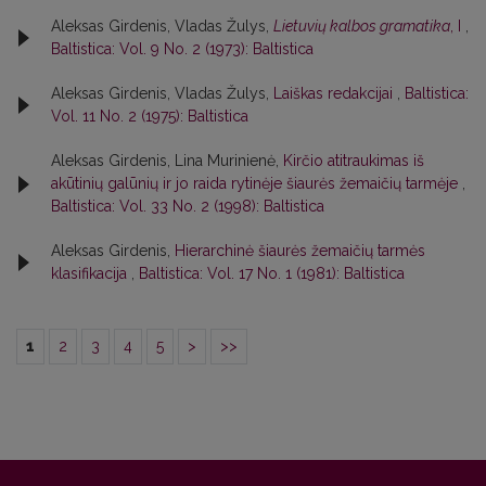
Aleksas Girdenis, Vladas Žulys,
Lietuvių kalbos gramatika
, I
,
Baltistica: Vol. 9 No. 2 (1973): Baltistica
Aleksas Girdenis, Vladas Žulys,
Laiškas redakcijai
,
Baltistica:
Vol. 11 No. 2 (1975): Baltistica
Aleksas Girdenis, Lina Murinienė,
Kirčio atitraukimas iš
akūtinių galūnių ir jo raida rytinėje šiaurės žemaičių tarmėje
,
Baltistica: Vol. 33 No. 2 (1998): Baltistica
Aleksas Girdenis,
Hierarchinė šiaurės žemaičių tarmės
klasifikacija
,
Baltistica: Vol. 17 No. 1 (1981): Baltistica
1
2
3
4
5
>
>>