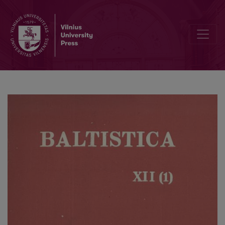
Л. К. Цеплитис, <i>Анализ речевой интонации</i>