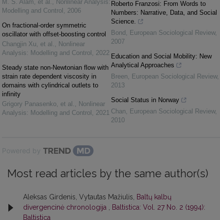
M. S. Alam, et al.
,
Nonlinear Analysis:
Roberto Franzosi: From Words to
Modelling and Control
,
2006
Numbers: Narrative, Data, and Social
Science.
On fractional-order symmetric
Bond
,
European Sociological Review
,
oscillator with offset-boosting control
2007
Changjin Xu, et al.
,
Nonlinear
Analysis: Modelling and Control
,
2022
Education and Social Mobility: New
Analytical Approaches
Steady state non-Newtonian flow with
strain rate dependent viscosity in
Breen
,
European Sociological Review
,
domains with cylindrical outlets to
2013
infinity
Social Status in Norway
Grigory Panasenko, et al.
,
Nonlinear
Chan
,
European Sociological Review
,
Analysis: Modelling and Control
,
2021
2010
Powered by
Most read articles by the same author(s)
Aleksas Girdenis, Vytautas Mažiulis,
Baltų kalbų
divergencinė chronologija
,
Baltistica: Vol. 27 No. 2 (1994):
Baltistica