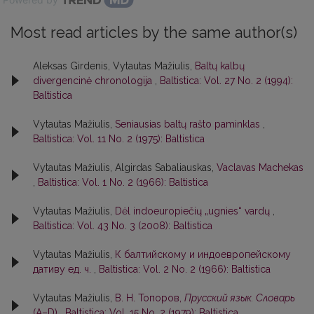
Most read articles by the same author(s)
Aleksas Girdenis, Vytautas Mažiulis,
Baltų kalbų
divergencinė chronologija
,
Baltistica: Vol. 27 No. 2 (1994):
Baltistica
Vytautas Mažiulis,
Seniausias baltų rašto paminklas
,
Baltistica: Vol. 11 No. 2 (1975): Baltistica
Vytautas Mažiulis, Algirdas Sabaliauskas,
Vaclavas Machekas
,
Baltistica: Vol. 1 No. 2 (1966): Baltistica
Vytautas Mažiulis,
Dėl indoeuropiečių „ugnies“ vardų
,
Baltistica: Vol. 43 No. 3 (2008): Baltistica
Vytautas Mažiulis,
К балтийскому и индоевропейскому
дативу ед. ч.
,
Baltistica: Vol. 2 No. 2 (1966): Baltistica
Vytautas Mažiulis,
В. Н. Топоров,
Прусский язык. Словарь
(А–D)
,
Baltistica: Vol. 15 No. 2 (1979): Baltistica