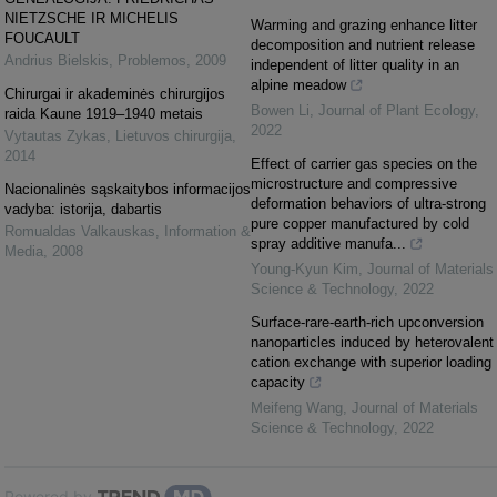
NIETZSCHE IR MICHELIS
Warming and grazing enhance litter
FOUCAULT
decomposition and nutrient release
Andrius Bielskis
,
Problemos
,
2009
independent of litter quality in an
alpine meadow
Chirurgai ir akademinės chirurgijos
Bowen Li
,
Journal of Plant Ecology
,
raida Kaune 1919–1940 metais
2022
Vytautas Zykas
,
Lietuvos chirurgija
,
2014
Effect of carrier gas species on the
microstructure and compressive
Nacionalinės sąskaitybos informacijos
deformation behaviors of ultra-strong
vadyba: istorija, dabartis
pure copper manufactured by cold
Romualdas Valkauskas
,
Information &
spray additive manufa...
Media
,
2008
Young-Kyun Kim
,
Journal of Materials
Science & Technology
,
2022
Surface-rare-earth-rich upconversion
nanoparticles induced by heterovalent
cation exchange with superior loading
capacity
Meifeng Wang
,
Journal of Materials
Science & Technology
,
2022
Powered by