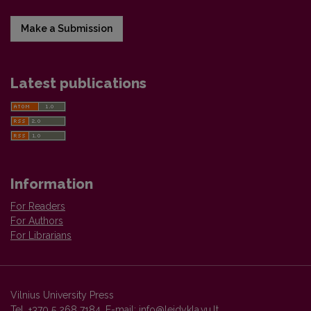
Make a Submission
Latest publications
Information
For Readers
For Authors
For Librarians
Vilnius University Press
Tel. +370 5 268 7184, E-mail:
info@leidykla.vu.lt