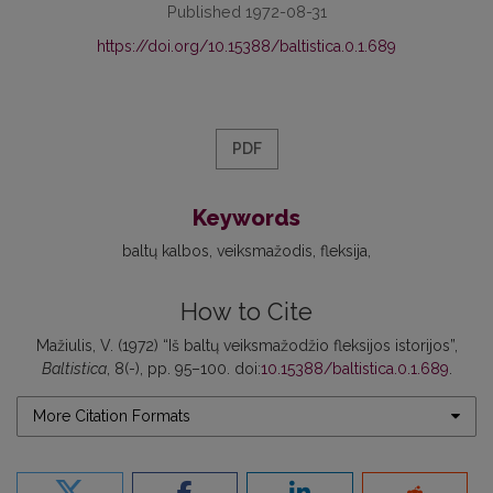
Published 1972-08-31
https://doi.org/10.15388/baltistica.0.1.689
PDF
Keywords
baltų kalbos
veiksmažodis
fleksija
How to Cite
Mažiulis, V. (1972) “Iš baltų veiksmažodžio fleksijos istorijos”,
Baltistica
, 8(-), pp. 95–100. doi:
10.15388/baltistica.0.1.689
.
More Citation Formats