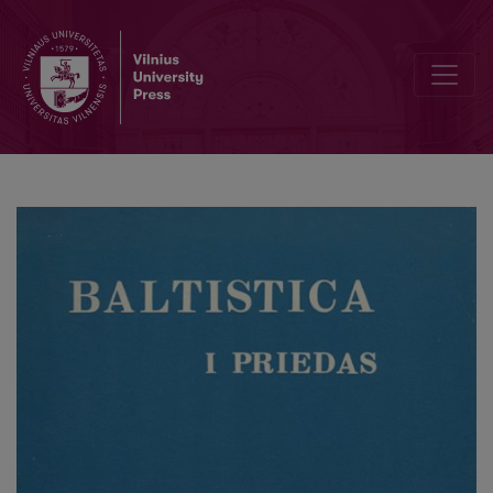
Iš baltų veiksmažodžio fleksijos istorijos