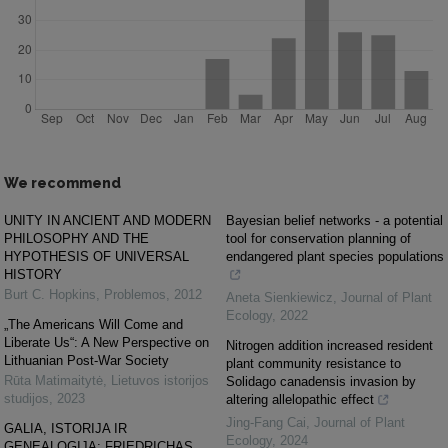
We recommend
UNITY IN ANCIENT AND MODERN
Bayesian belief networks - a potential
PHILOSOPHY AND THE
tool for conservation planning of
HYPOTHESIS OF UNIVERSAL
endangered plant species populations
HISTORY
Burt C. Hopkins
,
Problemos
,
2012
Aneta Sienkiewicz
,
Journal of Plant
Ecology
,
2022
„The Americans Will Come and
Liberate Us“: A New Perspective on
Nitrogen addition increased resident
Lithuanian Post-War Society
plant community resistance to
Rūta Matimaitytė
,
Lietuvos istorijos
Solidago canadensis invasion by
studijos
,
2023
altering allelopathic effect
Jing-Fang Cai
,
Journal of Plant
GALIA, ISTORIJA IR
Ecology
,
2024
GENEALOGIJA: FRIEDRICHAS