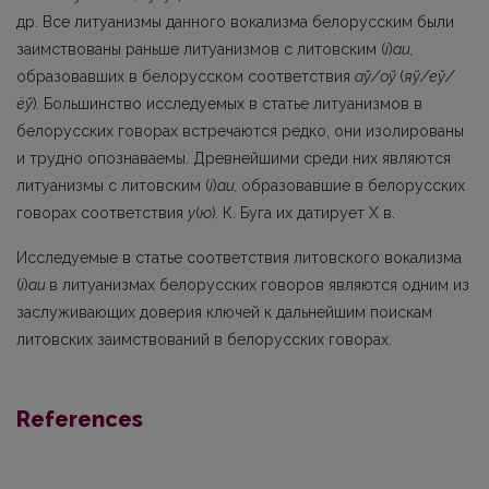
др. Все литуанизмы данного вокализма белорусским были
заимствованы раньше литуанизмов с литовским (
i
)
au,
образовавших в белорусском соответствия
аў/оў
(
яў/еў/
ёў
)
.
Большинство исследуемых в статье литуанизмов в
белорусских говорах встречаются редко, они изолированы
и трудно опознаваемы. Древнейшими среди них являются
литуанизмы с литовским (
i
)
au,
образовав­шие в белорусских
говорах соответствия
у
(
ю
)
.
К. Буга их датирует X в.
Исследуемые в статье соответствия литовского вокализма
(
i
)
au
в литуанизмах белорусских говоров являются одним из
заслуживающих доверия ключей к дальнейшим поискам
литовских заимствований в белорусских говорах.
References