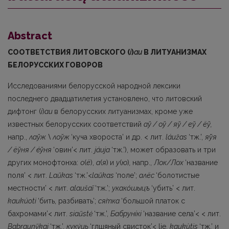
Abstract
СООТВЕТСТВИЯ ЛИТОВСКОГО (
i
)
au
В ЛИТУАНИЗМАХ
БЕЛОРУССКИХ ГОВОРОВ
Исследованиями белорусской народной лексики
последнего двадцатилетия установлено, что литовский
дифтонг (
i
)
au
в белорусских литуанизмах, кроме уже
известных белорусских соответствий
аў / оў / яў / еў / ёў,
напр.,
лаўж \ лоўж
‘куча хвороста’ и др. < лит.
láužas
‘тж.’,
я́ўя
/ ёўня / éўня
‘овин’< лит.
jáuja
‘тж.’), может образовать и три
других монофтонха:
о
(
ё
),
а
(
я
)
и
у
(
ю
)
,
напр.,
Лок/Лох
‘название
поля’ < лит.
Laũkas
‘тж.’<
laũkas
‘поле’;
алёс
‘болотистые
местности’ < лит.
alaušaĩ
‘тж.’;
укакóшыцъ
‘убить’ < лит.
kaukúoti
‘бить, разбивать’;
ся́тка
‘большой платок с
бахромами’< лит.
siaũstė
‘тж.’,
Бабрунíкi
‘название села’< < лит.
Babraunỹkai
‘тж.’,
куку́ць
‘глшяный свисток’< lie.
kaukùtis
‘тж.’ и