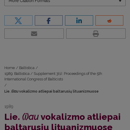
More Citation Formats
Home
/
Baltistica
/
1989: Baltistica / Supplement 3(1): Proceedings of the 5th
International Congress of Balticists
/
Lie.
(i)au
vokalizmo atliepai baltarusių lituanizmuose
1989
Lie.
(i)au
vokalizmo atliepai
baltarusių lituanizmuose