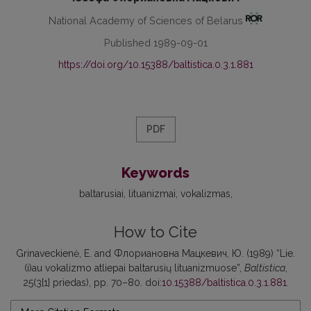
National Academy of Sciences of Belarus
Published 1989-09-01
https://doi.org/10.15388/baltistica.0.3.1.881
PDF
Keywords
baltarusiai
lituanizmai
vokalizmas
How to Cite
Grinaveckienė, E. and Флориановна Мацкевич, Ю. (1989) “Lie.
(i)au vokalizmo atliepai baltarusių lituanizmuose”,
Baltistica
,
25(3[1] priedas), pp. 70–80. doi:
10.15388/baltistica.0.3.1.881
.