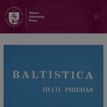
Lie. <i>(i)au</i> vokalizmo atliepai baltarusių lituanizmuose