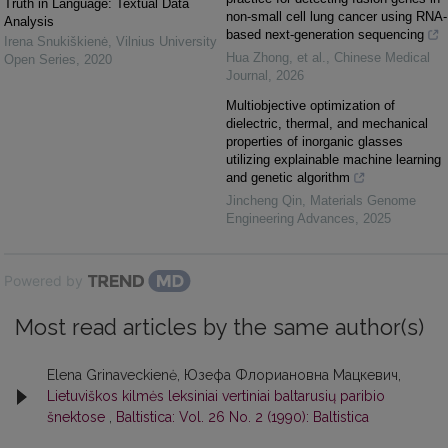
Truth in Language: Textual Data
non-small cell lung cancer using RNA-
Analysis
based next-generation sequencing
Irena Snukiškienė
,
Vilnius University
Hua Zhong, et al.
,
Chinese Medical
Open Series
,
2020
Journal
,
2026
Multiobjective optimization of
dielectric, thermal, and mechanical
properties of inorganic glasses
utilizing explainable machine learning
and genetic algorithm
Jincheng Qin
,
Materials Genome
Engineering Advances
,
2025
Powered by
Most read articles by the same author(s)
Elena Grinaveckienė, Юзефа Флориановна Мацкевич,
Lietuviškos kilmės leksiniai vertiniai baltarusių paribio
šnektose
,
Baltistica: Vol. 26 No. 2 (1990): Baltistica