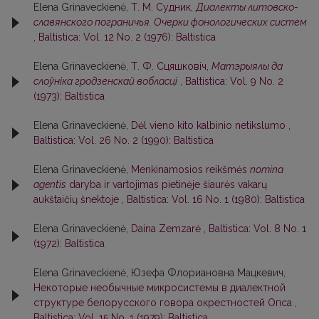
Elena Grinaveckienė,
Т. М. Судник,
Диалекты литовско-
славянского пограничья. Очерки фонологических систем
,
Baltistica: Vol. 12 No. 2 (1976): Baltistica
Elena Grinaveckienė,
Т. Ф. Сцяшковіч,
Матэрыялы да
слоўн
іка гродзенскай вобласц
і
,
Baltistica: Vol. 9 No. 2
(1973): Baltistica
Elena Grinaveckienė,
Dėl vieno kito kalbinio netikslumo
,
Baltistica: Vol. 26 No. 2 (1990): Baltistica
Elena Grinaveckienė,
Menkinamosios reikšmės
nomina
agentis
daryba ir vartojimas pietinėje šiaurės vakarų
aukštaičių šnektoje
,
Baltistica: Vol. 16 No. 1 (1980): Baltistica
Elena Grinaveckienė,
Daina Zemzarė
,
Baltistica: Vol. 8 No. 1
(1972): Baltistica
Elena Grinaveckienė, Юзефа Флориановна Мацкевич,
Некоторые необычные микросистемы в диалектной
структуре белорусского говора окрестностей Опса
,
Baltistica: Vol. 15 No. 1 (1979): Baltistica