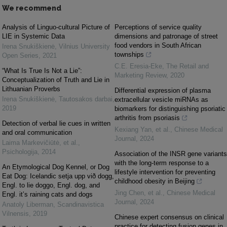
We recommend
Analysis of Linguo-cultural Picture of
Perceptions of service quality
LIE in Systemic Data
dimensions and patronage of street
food vendors in South African
Irena Snukiškienė
,
Vilnius University
townships
Open Series
,
2021
C.E. Eresia-Eke
,
The Retail and
“What Is True Is Not a Lie”:
Marketing Review
,
2020
Conceptualization of Truth and Lie in
Lithuanian Proverbs
Differential expression of plasma
Irena Snukiškienė
,
Tautosakos darbai
,
extracellular vesicle miRNAs as
2019
biomarkers for distinguishing psoriatic
arthritis from psoriasis
Detection of verbal lie cues in written
Kexiang Yan, et al.
,
Chinese Medical
and oral communication
Journal
,
2024
Laima Markevičiūtė, et al.
,
Psichologija
,
2014
Association of the INSR gene variants
with the long-term response to a
An Etymological Dog Kennel, or Dog
lifestyle intervention for preventing
Eat Dog: Icelandic setja upp við dogg,
childhood obesity in Beijing
Engl. to lie doggo, Engl. dog, and
Jing Chen, et al.
,
Chinese Medical
Engl. it’s raining cats and dogs
Journal
,
2024
Anatoly Liberman
,
Scandinavistica
Vilnensis
,
2019
Chinese expert consensus on clinical
practice for detecting fusion genes in