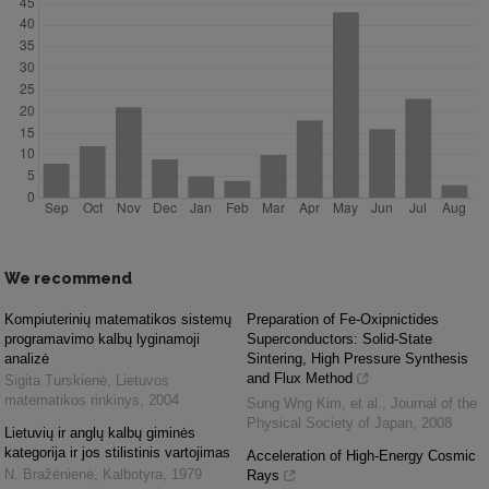
We recommend
Kompiuterinių matematikos sistemų
Preparation of Fe-Oxipnictides
programavimo kalbų lyginamoji
Superconductors: Solid-State
analizė
Sintering, High Pressure Synthesis
and Flux Method
Sigita Turskienė
,
Lietuvos
matematikos rinkinys
,
2004
Sung Wng Kim, et al.
,
Journal of the
Physical Society of Japan
,
2008
Lietuvių ir anglų kalbų giminės
kategorija ir jos stilistinis vartojimas
Acceleration of High-Energy Cosmic
N. Bražėnienė
,
Kalbotyra
,
1979
Rays