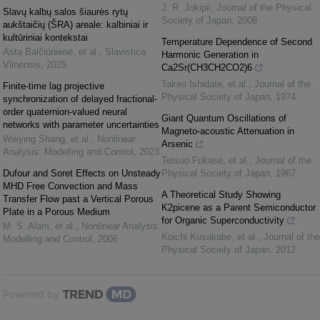
J. R. Jokipii
,
Journal of the Physical
Slavų kalbų salos šiaurės rytų
Society of Japan
,
2008
aukštaičių (ŠRA) areale: kalbiniai ir
kultūriniai kontekstai
Temperature Dependence of Second
Asta Balčiūnienė, et al.
,
Slavistica
Harmonic Generation in
Vilnensis
,
2025
Ca2Sr(CH3CH2CO2)6
Takeo Ishidate, et al.
,
Journal of the
Finite-time lag projective
Physical Society of Japan
,
1974
synchronization of delayed fractional-
order quaternion-valued neural
Giant Quantum Oscillations of
networks with parameter uncertainties
Magneto-acoustic Attenuation in
Weiying Shang, et al.
,
Nonlinear
Arsenic
Analysis: Modelling and Control
,
2023
Tetsuo Fukase, et al.
,
Journal of the
Dufour and Soret Effects on Unsteady
Physical Society of Japan
,
1967
MHD Free Convection and Mass
A Theoretical Study Showing
Transfer Flow past a Vertical Porous
K2picene as a Parent Semiconductor
Plate in a Porous Medium
for Organic Superconductivity
M. S. Alam, et al.
,
Nonlinear Analysis:
Koichi Kusakabe, et al.
,
Journal of the
Modelling and Control
,
2006
Physical Society of Japan
,
2012
Powered by