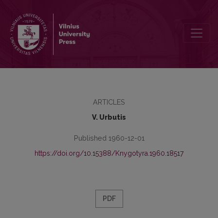
Kelios baltų kalbų svogūno ir česnako pavadinimų aiškinimo smu
ARTICLES
V. Urbutis
Published 1960-12-01
https://doi.org/10.15388/Knygotyra.1960.18517
PDF