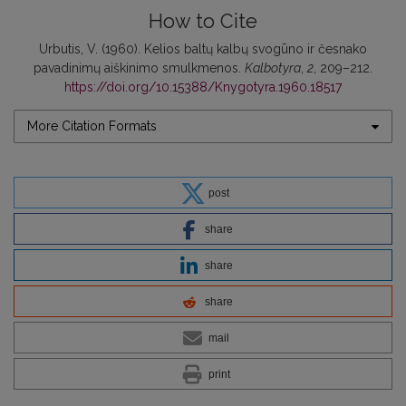
How to Cite
Urbutis, V. (1960). Kelios baltų kalbų svogūno ir česnako
pavadinimų aiškinimo smulkmenos.
Kalbotyra
,
2
, 209–212.
https://doi.org/10.15388/Knygotyra.1960.18517
More Citation Formats
post
share
share
share
mail
print