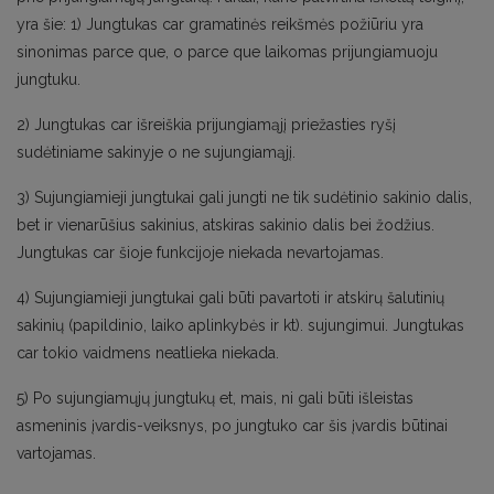
yra šie: 1) Jungtukas car gramatinės reikšmės požiūriu yra
sinonimas parce que, o parce que laikomas prijungiamuoju
jungtuku.
2) Jungtukas car išreiškia prijungiamąjį priežasties ryšį
sudėtiniame sakinyje o ne sujungiamąjį.
3) Sujungiamieji jungtukai gali jungti ne tik sudėtinio sakinio dalis,
bet ir vienarūšius sakinius, atskiras sakinio dalis bei žodžius.
Jungtukas car šioje funkcijoje niekada nevartojamas.
4) Sujungiamieji jungtukai gali būti pavartoti ir atskirų šalutinių
sakinių (papildinio, laiko aplinkybės ir kt). sujungimui. Jungtukas
car tokio vaidmens neatlieka niekada.
5) Po sujungiamųjų jungtukų et, mais, ni gali būti išleistas
asmeninis įvardis-veiksnys, po jungtuko car šis įvardis būtinai
vartojamas.