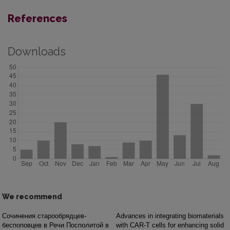
References
Downloads
We recommend
Cочинения старообрядцев-
Advances in integrating biomaterials
беспоповцев в Речи Посполитой в
with CAR-T cells for enhancing solid