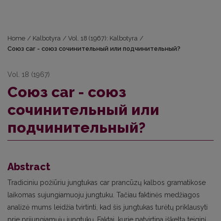
Home
/
Kalbotyra
/
Vol. 18 (1967): Kalbotyra
/
Союз car - союз сочинительный или подчинительный?
Vol. 18 (1967)
Союз car - союз
сочинительный или
подчинительный?
Abstract
Tradiciniu požiūriu jungtukas car prancūzų kalbos gramatikose
laikomas sujungiamuoju jungtuku. Tačiau faktinės medžiagos
analizė mums leidžia tvirtinti, kad šis jungtukas turėtų priklausyti
prie prijungiamųjų jungtukų. Faktai, kurie patvirtina iškeltą teiginį,