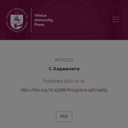
Союз car - союз сочинительный или подчинительный?
ARTICLES
С. Каджюлите
Published 1967-12-01
https://doi.org/10.15388/Knygotyra.1967.19851
PDF