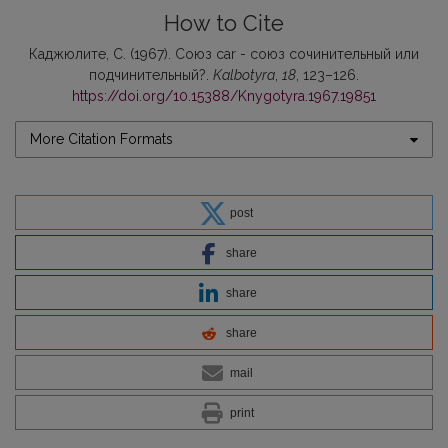
How to Cite
Каджюлите, С. (1967). Союз car - союз сочинительный или
подчинительный?.
Kalbotyra
,
18
, 123–126.
https://doi.org/10.15388/Knygotyra.1967.19851
More Citation Formats
post
share
share
share
mail
print