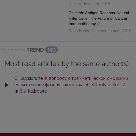
Cancer Research
,
2025
Chimeric Antigen Receptor-Natural
Killer Cells: The Future of Cancer
Immunotherapy
Sana Habib
,
Ochsner Journal
,
2019
Powered by
Most read articles by the same author(s)
С. Каджюлите,
К вопросу о грамматической омонимии
(На материале французского языка)
,
Kalbotyra: Vol. 12
(1965): Kalbotyra