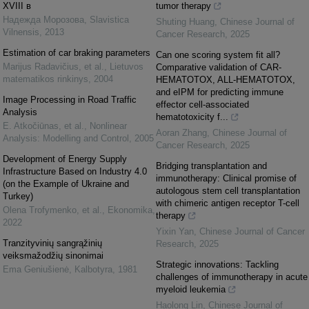
XVIII в
tumor therapy
Надежда Морозова
,
Slavistica
Shuting Huang
,
Chinese Journal of
Vilnensis
,
2013
Cancer Research
,
2025
Estimation of car braking parameters
Can one scoring system fit all?
Marijus Radavičius, et al.
,
Lietuvos
Comparative validation of CAR-
matematikos rinkinys
,
2004
HEMATOTOX, ALL-HEMATOTOX,
and eIPM for predicting immune
Image Processing in Road Traffic
effector cell-associated
Analysis
hematotoxicity f...
E. Atkočiūnas, et al.
,
Nonlinear
Aoran Zhang
,
Chinese Journal of
Analysis: Modelling and Control
,
2005
Cancer Research
,
2025
Development of Energy Supply
Bridging transplantation and
Infrastructure Based on Industry 4.0
immunotherapy: Clinical promise of
(on the Example of Ukraine and
autologous stem cell transplantation
Turkey)
with chimeric antigen receptor T-cell
Olena Trofymenko, et al.
,
Ekonomika
,
therapy
2022
Yixin Yan
,
Chinese Journal of Cancer
Tranzityvinių sangrąžinių
Research
,
2025
veiksmažodžių sinonimai
Strategic innovations: Tackling
Ema Geniušienė
,
Kalbotyra
,
1981
challenges of immunotherapy in acute
myeloid leukemia
Haolong Lin
,
Chinese Journal of