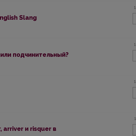
nglish Slang
 или подчинительный?
 arriver и risquer в