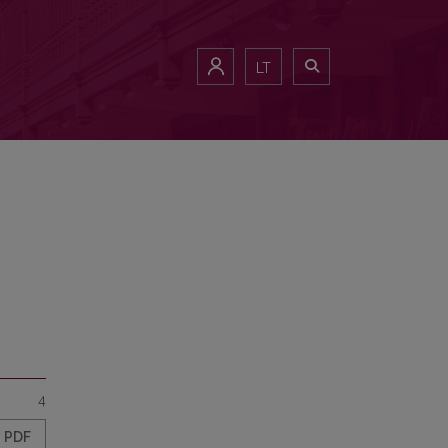
LT
4
PDF