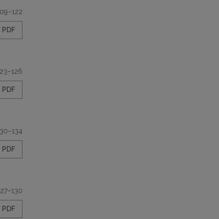
109–122
PDF
123–126
PDF
130–134
PDF
127–130
PDF