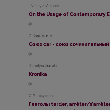
I. Vitonytė-Genienė
On the Usage of Contemporary E
С. Каджюлите
Союз car - союз сочинительный
Kalbotyra Žurnalas
Kronika
С. Рашкаускене
Глaголы tarder, arrêter/s’arrêter,