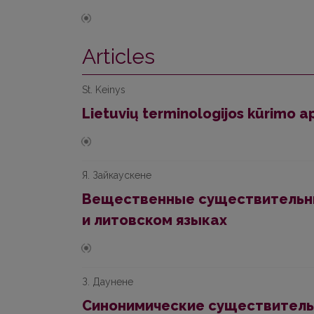
Articles
St. Keinys
Lietuvių terminologijos kūrimo ap
Я. Зайкаускене
Вещественные существительные
и литовском языках
З. Даунене
Синонимические существительн