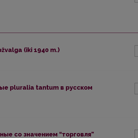
žvalga (iki 1940 m.)
 pluralia tantum в русском
ые со значением “торговля”