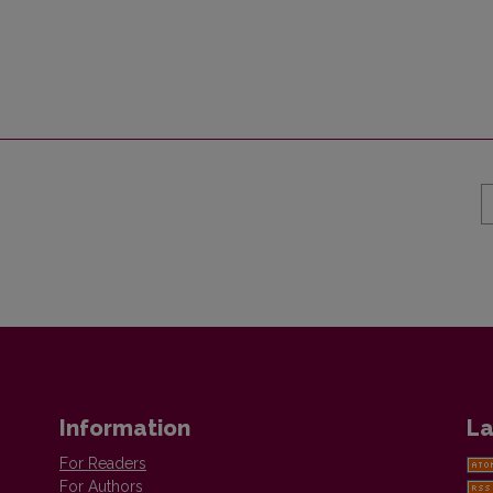
Information
La
For Readers
For Authors