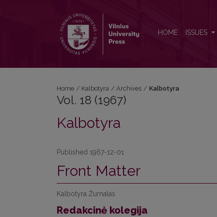
Vol. 18 (1967): Kalbotyra
HOME
ISSUES
Home
/
Kalbotyra
/
Archives
/
Kalbotyra
Vol. 18 (1967)
Kalbotyra
Published 1967-12-01
Front Matter
Kalbotyra Žurnalas
Redakcinė kolegija