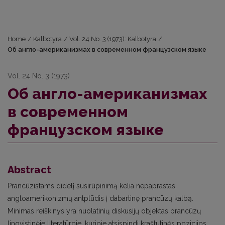
Home
/
Kalbotyra
/
Vol. 24 No. 3 (1973): Kalbotyra
/
Об англо-американизмах в современном французском языке
Vol. 24 No. 3 (1973)
Об англо-американизмах
в современном
французском языке
Abstract
Prancūzistams didelį susirūpinimą kelia nepaprastas
angloamerikonizmų antplūdis į dabartinę prancūzų kalbą.
Minimas reiškinys yra nuolatinių diskusijų objektas prancūzų
lingvistinėje literatūroje, kurioje atsispindi kraštutinės pozicijos.