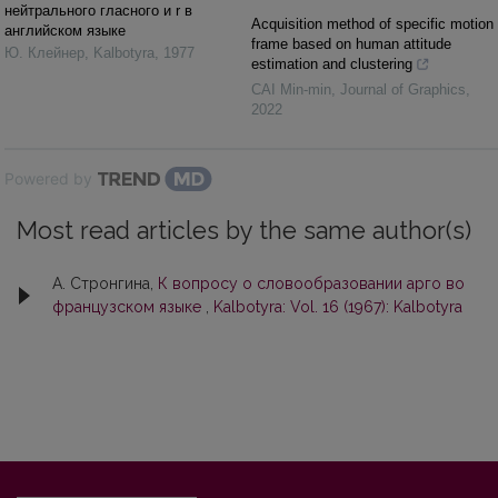
нейтрального гласного и r в
Acquisition method of specific motion
английском языке
frame based on human attitude
Ю. Клейнер
,
Kalbotyra
,
1977
estimation and clustering
CAI Min-min
,
Journal of Graphics
,
2022
Powered by
Most read articles by the same author(s)
А. Стронгина,
К вопросу о словообразовании арго во
французском языке
,
Kalbotyra: Vol. 16 (1967): Kalbotyra