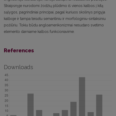
Straipsnyje nurodomi žodžių plūdimo iš vienos kalbos į kitą
sąlygos, pagrindiniai principai, pagal kuriuos skolinys prigyja
kalboje ir tampa teisėtu semantiniu ir morfologiniu-sintaksiniu
požiūriu. Tokiu būdu angloamerikonizmai nesudaro svetimo
elemento darniame kalbos funkcionavime.
References
Downloads