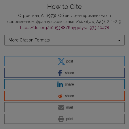
How to Cite
Стронгина, А. (1973). Об англо-американизмах в
современном французском языке.
Kalbotyra
,
24
(3), 211–219.
https://doi.org/10.15388/Knygotyra.1973.20478
More Citation Formats
post
share
share
share
mail
print