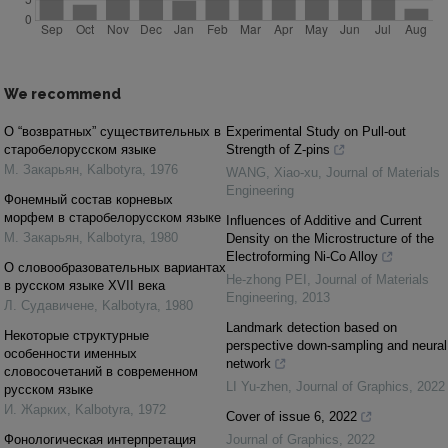
We recommend
О “возвратных” существительных в
Experimental Study on Pull-out
старобелорусском языке
Strength of Z-pins
М. Закарьян
,
Kalbotyra
,
1976
WANG, Xiao-xu
,
Journal of Materials
Engineering
Фонемный состав корневых
морфем в старобелорусском языке
Influences of Additive and Current
М. Закарьян
,
Kalbotyra
,
1980
Density on the Microstructure of the
Electroforming Ni-Co Alloy
О словообразовательных вариантах
He-zhong PEI
,
Journal of Materials
в русском языке XVII века
Engineering
,
2013
Л. Cудавичене
,
Kalbotyra
,
1980
Landmark detection based on
Некоторые структурные
perspective down-sampling and neural
особенности именных
network
словосочетаний в современном
LI Yu-zhen
,
Journal of Graphics
,
2022
русском языке
И. Жарких
,
Kalbotyra
,
1972
Cover of issue 6, 2022
Фонологическая интерпретация
Journal of Graphics
,
2022