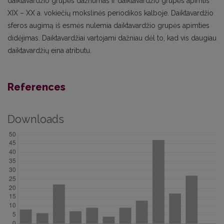
daiktavardžio grupės dažnumas ir daiktavardžio grupės apimtis
XIX – XX a. vokiečių mokslinės periodikos kalboje. Daiktavardžio
sferos augimą iš esmės nulemia daiktavardžio grupės apimties
didėjimas. Daiktavardžiai vartojami dažniau dėl to, kad vis daugiau
daiktavardžių eina atributu.
References
Downloads