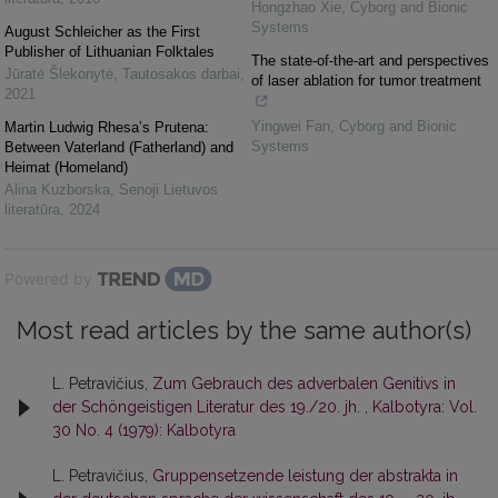
Hongzhao Xie
,
Cyborg and Bionic
Systems
August Schleicher as the First
Publisher of Lithuanian Folktales
The state-of-the-art and perspectives
Jūratė Šlekonytė
,
Tautosakos darbai
,
of laser ablation for tumor treatment
2021
Yingwei Fan
,
Cyborg and Bionic
Martin Ludwig Rhesa’s Prutena:
Systems
Between Vaterland (Fatherland) and
Heimat (Homeland)
Alina Kuzborska
,
Senoji Lietuvos
literatūra
,
2024
Powered by
Most read articles by the same author(s)
L. Petravičius,
Zum Gebrauch des adverbalen Genitivs in
der Schöngeistigen Literatur des 19./20. jh.
,
Kalbotyra: Vol.
30 No. 4 (1979): Kalbotyra
L. Petravičius,
Gruppensetzende leistung der abstrakta in