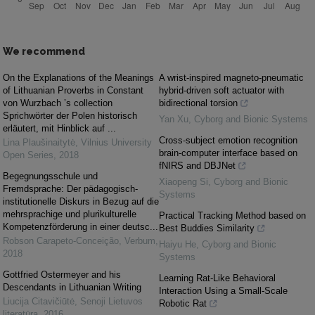
We recommend
On the Explanations of the Meanings
A wrist-inspired magneto-pneumatic
of Lithuanian Proverbs in Constant
hybrid-driven soft actuator with
von Wurzbach ’s collection
bidirectional torsion
Sprichwörter der Polen historisch
Yan Xu
,
Cyborg and Bionic Systems
erläutert, mit Hinblick auf ...
Cross-subject emotion recognition
Lina Plaušinaitytė
,
Vilnius University
brain-computer interface based on
Open Series
,
2018
fNIRS and DBJNet
Begegnungsschule und
Xiaopeng Si
,
Cyborg and Bionic
Fremdsprache: Der pädagogisch-
Systems
institutionelle Diskurs in Bezug auf die
mehrsprachige und plurikulturelle
Practical Tracking Method based on
Kompetenzförderung in einer deutsc...
Best Buddies Similarity
Robson Carapeto-Conceição
,
Verbum
,
Haiyu He
,
Cyborg and Bionic
2018
Systems
Gottfried Ostermeyer and his
Learning Rat-Like Behavioral
Descendants in Lithuanian Writing
Interaction Using a Small-Scale
Liucija Citavičiūtė
,
Senoji Lietuvos
Robotic Rat
literatūra
,
2016