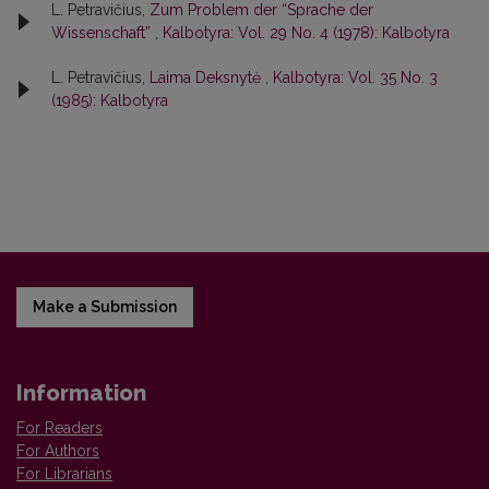
L. Petravičius,
Zum Problem der “Sprache der
Wissenschaft”
,
Kalbotyra: Vol. 29 No. 4 (1978): Kalbotyra
L. Petravičius,
Laima Deksnytė
,
Kalbotyra: Vol. 35 No. 3
(1985): Kalbotyra
Make a Submission
Information
For Readers
For Authors
For Librarians