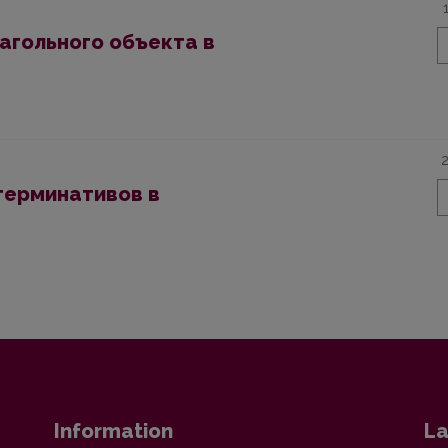
агольного объекта в
терминативов в
Information
La