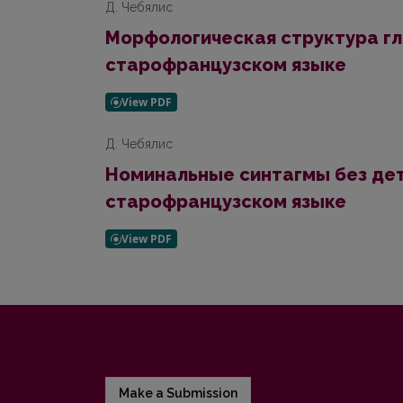
Д. Чебялис
Морфологическая структура гл
старофранцузском языке
Д. Чебялис
Номинальные синтагмы без де
старофранцузском языке
Make a Submission