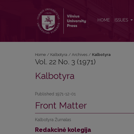
Vol. 22 No. 3 (1971): Kalbotyra
HOME
ISSUES
Home
/
Kalbotyra
/
Archives
/
Kalbotyra
Vol. 22 No. 3 (1971)
Kalbotyra
Published 1971-12-01
Front Matter
Kalbotyra Žurnalas
Redakcinė kolegija