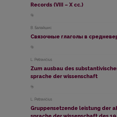
Records (VIII – X cc.)
В. Балайшис
Связочные глаголы в среднев
L. Petravičius
Zum ausbau des substantivischen
sprache der wissenschaft
L. Petravičius
Gruppensetzende leistung der ab
sprache der wissenschaft des 19. 