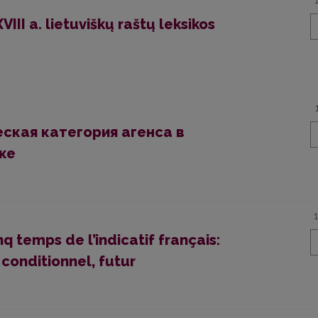
III a. lietuviškų raštų leksikos
еская категория агенса в
ке
q temps de l’indicatif français:
 conditionnel, futur