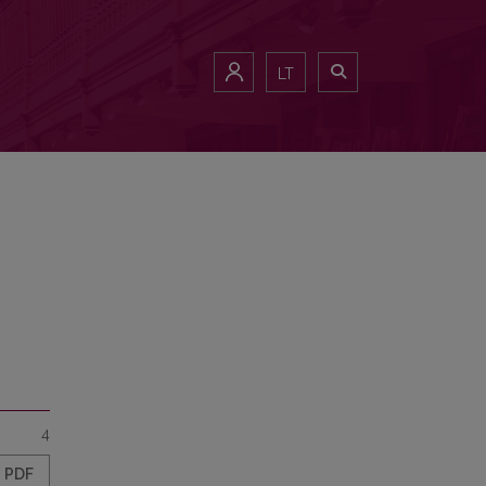
LT
4
PDF