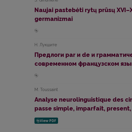
S. Giriūnienė
Naujai pastebėti rytų prūsų XVI–XV
germanizmai
Н. Лукшите
Предлоги раr и dе и грамматич
современном французском язы
M. Toussaint
Analyse neurolinguistique des cin
passe simple, imparfait, present,