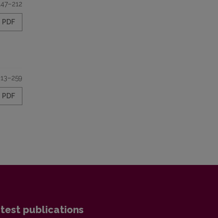
147–212
PDF
213–259
PDF
test publications