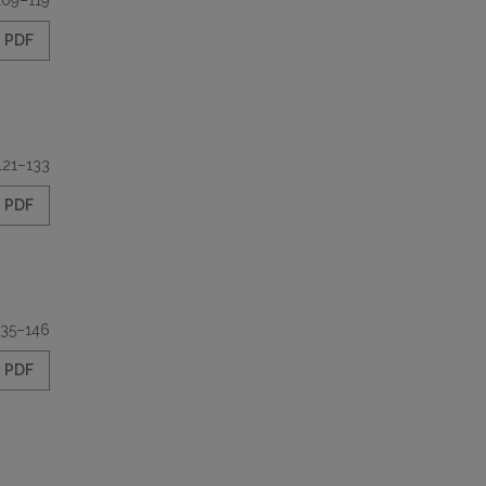
109–119
PDF
121–133
PDF
135–146
PDF