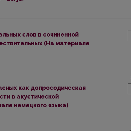
альных слов в сочиненной
ществительных (На материале
асных как допросодическая
сти в акустической
иале немецкого языка)