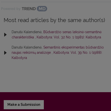
Powered by
Most read articles by the same author(s)
Danutė Kalendienė,
Būdvardžio senas leksinė-semantinė
charakteristika
,
Kalbotyra: Vol. 32 No. 1 (1981): Kalbotyra
Danutė Kalendienė,
Semantinis eksperimentas būdvardžio
naujas reikšmių analizėje
,
Kalbotyra: Vol. 39 No. 1 (1988):
Kalbotyra
Make a Submission