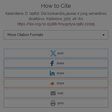
How to Cite
Kalendienė, D. (1982). Dėl būdvardžių jaunas ir jung semantinės
struktūros.
Kalbotyra
,
33
(1), 46–60.
https://doi.org/10.15388/Knygotyra.1982.22095
More Citation Formats
post
share
share
share
mail
print