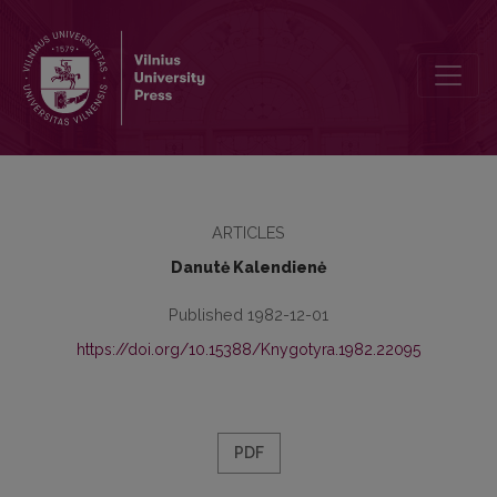
Dėl būdvardžių jaunas ir jung semantinės struktūros
ARTICLES
Danutė Kalendienė
Published 1982-12-01
https://doi.org/10.15388/Knygotyra.1982.22095
PDF