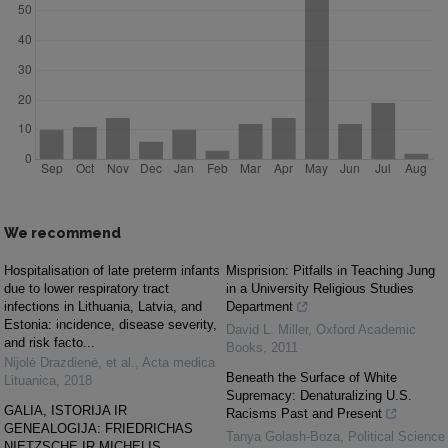
We recommend
Hospitalisation of late preterm infants
Misprision: Pitfalls in Teaching Jung
due to lower respiratory tract
in a University Religious Studies
infections in Lithuania, Latvia, and
Department
Estonia: incidence, disease severity,
David L. Miller
,
Oxford Academic
and risk facto...
Books
,
2011
Nijolė Drazdienė, et al.
,
Acta medica
Beneath the Surface of White
Lituanica
,
2018
Supremacy: Denaturalizing U.S.
GALIA, ISTORIJA IR
Racisms Past and Present
GENEALOGIJA: FRIEDRICHAS
Tanya Golash-Boza
,
Political Science
NIETZSCHE IR MICHELIS