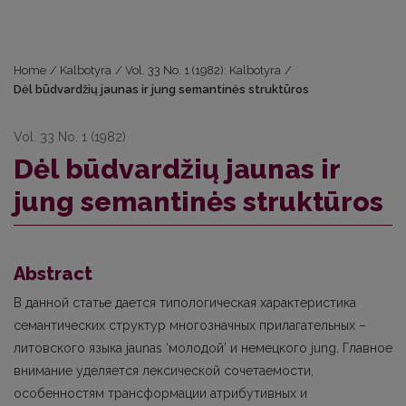
Home
/
Kalbotyra
/
Vol. 33 No. 1 (1982): Kalbotyra
/
Dėl būdvardžių jaunas ir jung semantinės struktūros
Vol. 33 No. 1 (1982)
Dėl būdvardžių jaunas ir
jung semantinės struktūros
Abstract
В данной статье дается типологическая характеристика
семантических структур многозначных прилагательных –
литовского языка jaunas ‘молодой’ и немецкого jung. Главное
внимание уделяется лексической сочетаемости,
особенностям трансформации атрибутивных и