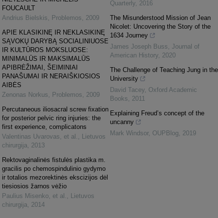
Quarterly
,
2016
FOUCAULT
Andrius Bielskis
,
Problemos
,
2009
The Misunderstood Mission of Jean
Nicolet: Uncovering the Story of the
APIE KLASIKINĘ IR NEKLASIKINĘ
1634 Journey
SĄVOKŲ DARYBĄ SOCIALINIUOSE
James Joseph Buss
,
Journal of
IR KULTŪROS MOKSLUOSE:
American History
,
2020
MINIMALŪS IR MAKSIMALŪS
APIBRĖŽIMAI, ŠEIMINIAI
The Challenge of Teaching Jung in the
PANAŠUMAI IR NERAIŠKIOSIOS
University
AIBĖS
David Tacey
,
Oxford Academic
Zenonas Norkus
,
Problemos
,
2009
Books
,
2011
Percutaneous iliosacral screw fixation
Explaining Freud’s concept of the
for posterior pelvic ring injuries: the
uncanny
first experience, complicatons
Mark Windsor
,
OUPBlog
,
2019
Valentinas Uvarovas, et al.
,
Lietuvos
chirurgija
,
2013
Rektovaginalinės fistulės plastika m.
gracilis po chemospindulinio gydymo
ir totalios mezorektinės ekscizijos dėl
tiesiosios žarnos vėžio
Paulius Misenko, et al.
,
Lietuvos
chirurgija
,
2014