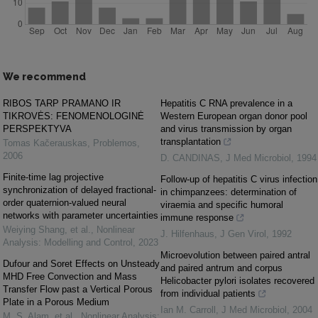
We recommend
RIBOS TARP PRAMANO IR
Hepatitis C RNA prevalence in a
TIKROVĖS: FENOMENOLOGINĖ
Western European organ donor pool
PERSPEKTYVA
and virus transmission by organ
transplantation
Tomas Kačerauskas
,
Problemos
,
2006
D. CANDINAS
,
J Med Microbiol
,
1994
Finite-time lag projective
Follow-up of hepatitis C virus infection
synchronization of delayed fractional-
in chimpanzees: determination of
order quaternion-valued neural
viraemia and specific humoral
networks with parameter uncertainties
immune response
Weiying Shang, et al.
,
Nonlinear
J. Hilfenhaus
,
J Gen Virol
,
1992
Analysis: Modelling and Control
,
2023
Microevolution between paired antral
Dufour and Soret Effects on Unsteady
and paired antrum and corpus
MHD Free Convection and Mass
Helicobacter pylori isolates recovered
Transfer Flow past a Vertical Porous
from individual patients
Plate in a Porous Medium
Ian M. Carroll
,
J Med Microbiol
,
2004
M. S. Alam, et al.
,
Nonlinear Analysis: