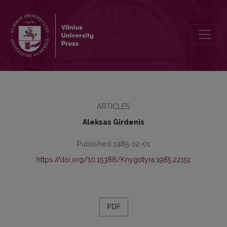
Fonologinio skiemens riba: konstruktas ar realybė?
ARTICLES
Aleksas Girdenis
Published 1985-12-01
https://doi.org/10.15388/Knygotyra.1985.22151
PDF