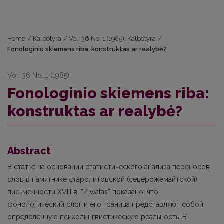
Home
/
Kalbotyra
/
Vol. 36 No. 1 (1985): Kalbotyra
/
Fonologinio skiemens riba: konstruktas ar realybė?
Vol. 36 No. 1 (1985)
Fonologinio skiemens riba:
konstruktas ar realybė?
Abstract
В статье на основании статистического анализа переносов
слов в памятнике старолитовской (северожемайтской)
письменности ХVIII в. “Ziwatas” показано, что
фонологический слог и его гpaница представляют собой
определенную психолингвистическую реальность. В