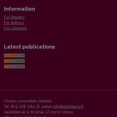
Information
For Readers
For Authors
For Librarians
Latest publications
Vilniaus universiteto leidykla
Tel. (8 5) 268 7184, El. paštas
info@leidykla.vu.lt
Saulėtekio al. 9, III rūmai, LT-10222 Vilnius