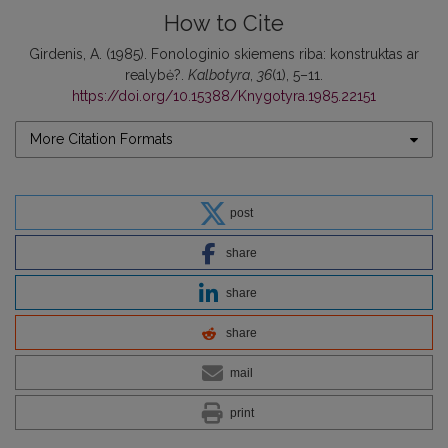
How to Cite
Girdenis, A. (1985). Fonologinio skiemens riba: konstruktas ar
realybė?.
Kalbotyra
,
36
(1), 5–11.
https://doi.org/10.15388/Knygotyra.1985.22151
More Citation Formats
post
share
share
share
mail
print