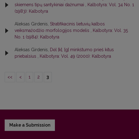
skiemens tipų santykiniai dažnumai
,
Kalbotyra: Vol. 34 No. 1
(1983): Kalbotyra
Aleksas Girdenis,
Stratifikacinis lietuvių kalbos
veiksmažodžio morfologijos modelis
,
Kalbotyra: Vol. 35
No. 1 (1984): Kalbotyra
Aleksas Girdenis,
Dėl [k], [g] minkštumo prieš kitus
priebalsius
,
Kalbotyra: Vol. 49 (2000): Kalbotyra
<<
<
1
2
3
Make a Submission