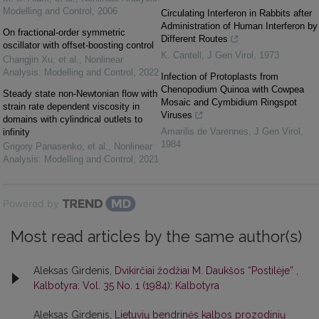
Modelling and Control
,
2006
Circulating Interferon in Rabbits after
Administration of Human Interferon by
On fractional-order symmetric
Different Routes
oscillator with offset-boosting control
K. Cantell
,
J Gen Virol
,
1973
Changjin Xu, et al.
,
Nonlinear
Analysis: Modelling and Control
,
2022
Infection of Protoplasts from
Chenopodium Quinoa with Cowpea
Steady state non-Newtonian flow with
Mosaic and Cymbidium Ringspot
strain rate dependent viscosity in
Viruses
domains with cylindrical outlets to
Amarilis de Varennes
,
J Gen Virol
,
infinity
1984
Grigory Panasenko, et al.
,
Nonlinear
Analysis: Modelling and Control
,
2021
Powered by
Most read articles by the same author(s)
Aleksas Girdenis,
Dvikirčiai žodžiai M. Daukšos “Postilėje”
,
Kalbotyra: Vol. 35 No. 1 (1984): Kalbotyra
Aleksas Girdenis,
Lietuvių bendrinės kalbos prozodinių