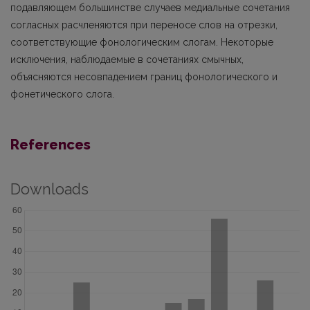
подaвляющем большинстве случаев медиальные сочетания
согласных pасчлeняются при переносе слов на отрезки,
соответствующие фонологическим слогам. Некоторые
исключения, наблюдаемые в сочетаниях смычных,
объясняются несовпадением границ фонологического и
фонетического слога.
References
Downloads