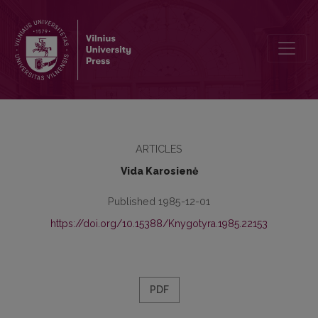
Pradinių ir galinių priebalsių derinimas vienskiemenėse vardažodži
ARTICLES
Vida Karosienė
Published 1985-12-01
https://doi.org/10.15388/Knygotyra.1985.22153
PDF