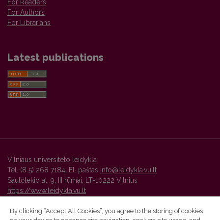
For Readers
For Authors
For Librarians
Latest publications
Vilniaus universiteto leidykla
Tel. (8 5) 268 7184, El. paštas
info@leidykla.vu.lt
Saulėtekio al. 9, III rūmai, LT-10222 Vilnius
https://www.leidykla.vu.lt
By clicking “Accept All Cookies”, you agree to the storing of cookies