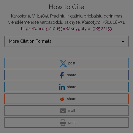
How to Cite
Karosienė, V. (1985). Pradinių ir galinių priebalsių derinimas
vienskiemenėse vardažodžių šaknyse.
Kalbotyra
,
36
(1), 18–31.
https://doi.org/10.15388/Knygotyra.1985.22153
More Citation Formats
post
share
share
share
mail
print