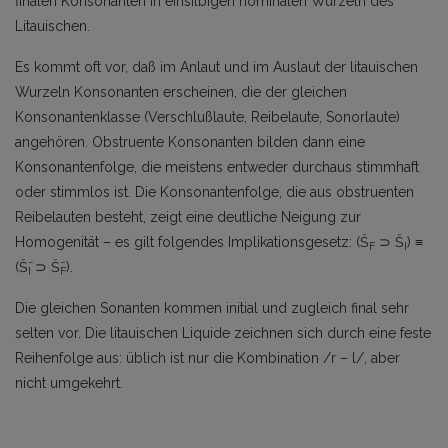
finalen Konsonanten in einsilbigen nominalen Wurzeln des
Litauischen.
Es kommt oft vor, daß im Anlaut und im Auslaut der litauischen
Wurzeln Konsonanten erscheinen, die der gleichen
Konsonantenklasse (Verschlußlaute, Reibelaute, Sonorlaute)
angehören. Obstruente Konsonanten bilden dann eine
Konsonantenfolge, die meistens entweder durchaus stimmhaft
oder stimmlos ist. Die Konsonantenfolge, die aus obstruenten
Reibelauten besteht, zeigt eine deutliche Neigung zur
Homogenität – es gilt folgendes Implikationsgesetz: (Š
⊃ Š
) ≡
F
I
(Š̄
⊃ Š̄
).
I
F
Die gleichen Sonanten kommen initial und zugleich final sehr
selten vor. Die litauischen Liquide zeichnen sich durch eine feste
Reihenfolge aus: üblich ist nur die Kombination /r – l/, aber
nicht umgekehrt.