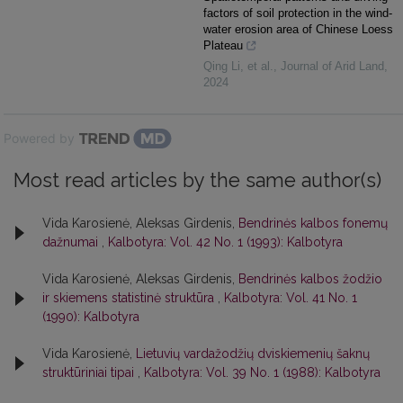
factors of soil protection in the wind-
water erosion area of Chinese Loess
Plateau
Qing Li, et al.
,
Journal of Arid Land
,
2024
Powered by
Most read articles by the same author(s)
Vida Karosienė, Aleksas Girdenis,
Bendrinės kalbos fonemų
dažnumai
,
Kalbotyra: Vol. 42 No. 1 (1993): Kalbotyra
Vida Karosienė, Aleksas Girdenis,
Bendrinės kalbos žodžio
ir skiemens statistinė struktūra
,
Kalbotyra: Vol. 41 No. 1
(1990): Kalbotyra
Vida Karosienė,
Lietuvių vardažodžių dviskiemenių šaknų
struktūriniai tipai
,
Kalbotyra: Vol. 39 No. 1 (1988): Kalbotyra