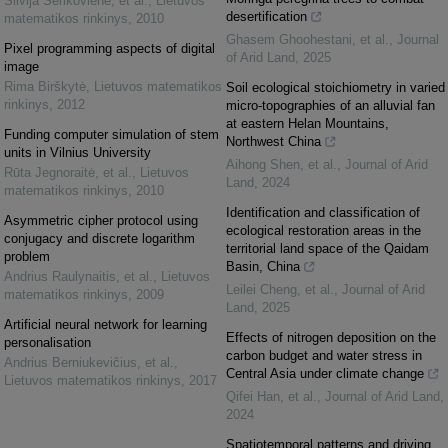
Silvija Sėrikovienė, et al.
,
Lietuvos
desertification
matematikos rinkinys
,
2010
Ghasem Ghoohestani, et al.
,
Journal
Pixel programming aspects of digital
of Arid Land
,
2025
image
Rima Birškytė
,
Lietuvos matematikos
Soil ecological stoichiometry in varied
rinkinys
,
2012
micro-topographies of an alluvial fan
at eastern Helan Mountains,
Funding computer simulation of stem
Northwest China
units in Vilnius University
Aihong Shen, et al.
,
Journal of Arid
Rūta Jegnoraitė, et al.
,
Lietuvos
Land
,
2024
matematikos rinkinys
,
2010
Identification and classification of
Asymmetric cipher protocol using
ecological restoration areas in the
conjugacy and discrete logarithm
territorial land space of the Qaidam
problem
Basin, China
Andrius Raulynaitis, et al.
,
Lietuvos
Leilei Cheng, et al.
,
Journal of Arid
matematikos rinkinys
,
2009
Land
,
2025
Artificial neural network for learning
Effects of nitrogen deposition on the
personalisation
carbon budget and water stress in
Andrius Berniukevičius, et al.
,
Central Asia under climate change
Lietuvos matematikos rinkinys
,
2017
Qifei Han, et al.
,
Journal of Arid Land
,
2024
Spatiotemporal patterns and driving