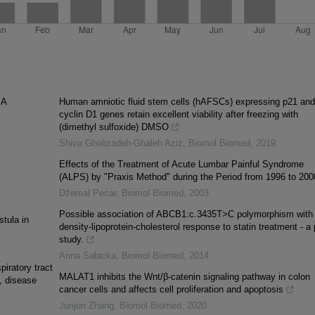
JA
Human amniotic fluid stem cells (hAFSCs) expressing p21 and
cyclin D1 genes retain excellent viability after freezing with
(dimethyl sulfoxide) DMSO
Shiva Gholizadeh-Ghaleh Aziz
,
Biomol Biomed
,
2019
Effects of the Treatment of Acute Lumbar Painful Syndrome
(ALPS) by "Praxis Method" during the Period from 1996 to 200
Džemal Pecar
,
Biomol Biomed
,
2003
Possible association of ABCB1:c.3435T>C polymorphism with 
tula in
density-lipoprotein-cholesterol response to statin treatment - a p
study.
Anna Sałacka
,
Biomol Biomed
,
2014
piratory tract
MALAT1 inhibits the Wnt/β-catenin signaling pathway in colon
e, disease
cancer cells and affects cell proliferation and apoptosis
Junjun Zhang
,
Biomol Biomed
,
2020