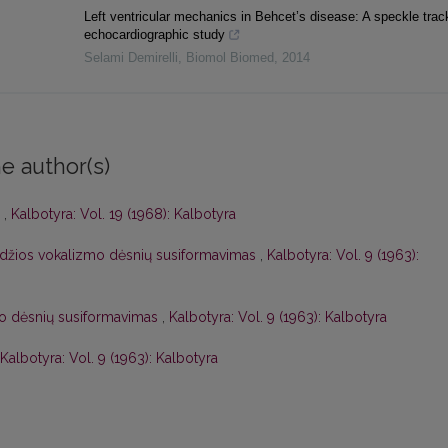
Left ventricular mechanics in Behcet’s disease: A speckle trac
echocardiographic study
Selami Demirelli
,
Biomol Biomed
,
2014
e author(s)
s
,
Kalbotyra: Vol. 19 (1968): Kalbotyra
adžios vokalizmo dėsnių susiformavimas
,
Kalbotyra: Vol. 9 (1963):
lo dėsnių susiformavimas
,
Kalbotyra: Vol. 9 (1963): Kalbotyra
Kalbotyra: Vol. 9 (1963): Kalbotyra