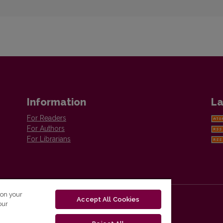
Information
La
For Readers
For Authors
For Librarians
 on your
Accept All Cookies
our