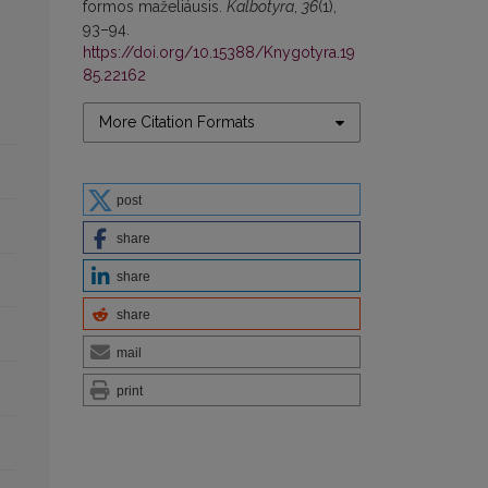
formos maželiáusis.
Kalbotyra
,
36
(1),
93–94.
https://doi.org/10.15388/Knygotyra.19
85.22162
More Citation Formats
post
share
share
share
mail
print