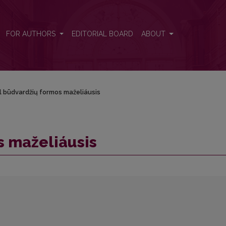
FOR AUTHORS
EDITORIAL BOARD
ABOUT
l būdvardžių formos maželiáusis
s maželiáusis