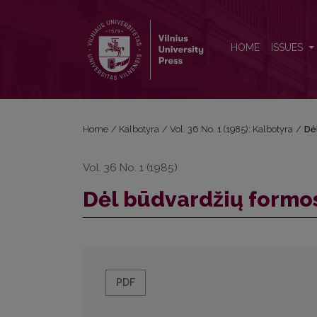
Dėl būdvardžių formos maželiáusis
HOME
ISSUES
Home
/
Kalbotyra
/
Vol. 36 No. 1 (1985): Kalbotyra
/
Dė
Vol. 36 No. 1 (1985)
Dėl būdvardžių formo
PDF