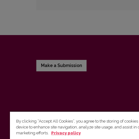
Make a Submission
By clicking “Accept All Cookies”, you agree to the storing of cookies
device to enhance site navigation, analyze site usage, and assist in 
Vilniaus universiteto leidykla
marketing efforts.
Privacy policy