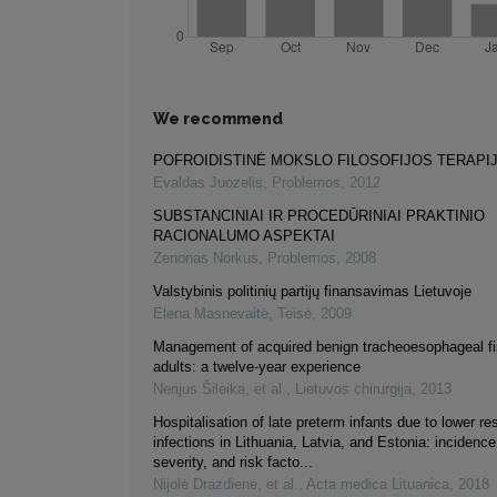
We recommend
POFROIDISTINĖ MOKSLO FILOSOFIJOS TERAPI
Evaldas Juozelis
,
Problemos
,
2012
SUBSTANCINIAI IR PROCEDŪRINIAI PRAKTINIO
RACIONALUMO ASPEKTAI
Zenonas Norkus
,
Problemos
,
2008
Valstybinis politinių partijų finansavimas Lietuvoje
Elena Masnevaitė
,
Teisė
,
2009
Management of acquired benign tracheoesophageal fis
adults: a twelve-year experience
Nerijus Šileika, et al.
,
Lietuvos chirurgija
,
2013
Hospitalisation of late preterm infants due to lower res
infections in Lithuania, Latvia, and Estonia: incidenc
severity, and risk facto...
Nijolė Drazdienė, et al.
,
Acta medica Lituanica
,
2018