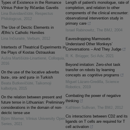
Types of Existence in the Romance
Length of patient's monologue, rate of
Vilnius Poker by Ričardas Gavelis
completion, and relation to other
components of the clinical encounter:
Lina Buividavičiūtė
,
Respectus
observational intervention study in
Philologicus
,
2012
primary care
The Use of Deictic Elements in
Israel Rabinowitz
,
The BMJ
,
2004
Ælfric’s Catholic Homilies
Lina Inčiuraitė
,
Verbum
,
2012
Eavesdropping Marmosets
Understand Other Monkeys’
Intertexts of Theatrical Experiments in
Conversations – And They Judge
the Plays of Kostas Ostrauskas
R. K. Brügger
,
Sci Adv
,
2021
Aušra Martišiūtė-Linartienė
,
Colloquia
,
2016
Beyond imitation: Zero-shot task
transfer on robots by learning
On the use of the locative adverbs
concepts as cognitive programs
bura-, ora- and şura- in Turkish
Miguel Lázaro-Gredilla
,
Science
Beata Butkevičiūtė
,
Taikomoji
Robotics
,
2019
kalbotyra
,
2015
Combating the power of negative
On the relation between present and
thinking
future tense in Lithuanian: Preliminary
considerations in the domain of non-
Kathleen Sullivan
,
The BMJ
,
2012
deictic tense use
Cis interactions between CD2 and its
Björn Wiemer
,
Vilnius University Open
ligands on T cells are required for T
Series
,
2021
cell activation