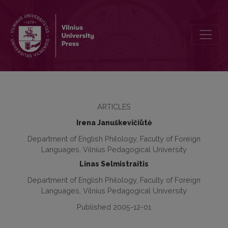
Deictic Markers in Monologue and Dialogue
ARTICLES
Irena Januškevičiūtė
Department of English Philology, Faculty of Foreign
Languages, Vilnius Pedagogical University
Linas Selmistraitis
Department of English Philology, Faculty of Foreign
Languages, Vilnius Pedagogical University
Published 2005-12-01