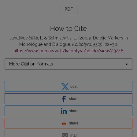
PDF
How to Cite
Januškevičiūtė, I., & Selmistraitis, L. (2005). Deictic Markers in
Monologue and Dialogue.
Kalbotyra
,
55
(3), 22–30.
https://www.journals.vu.lt/kalbotyra/article/view/23248
More Citation Formats
post
share
share
share
mail