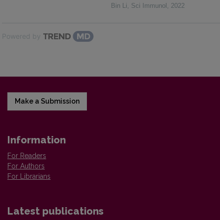
Bin Li
,
Sci Immunol
,
2022
Powered by
Make a Submission
Information
For Readers
For Authors
For Librarians
Latest publications