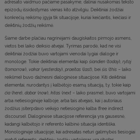
adresato vaidmuo pačiame pasakyme, dalinai nusakomas teksto
epizodų išsidėstymas vienas kito atžvilgiu. Deiktiniai žodžiai
konkrečią reikšmę įgyja tik situacijoje, kuriai keičiantis, keičiasi ir
deiktinių žodžių reikšmė.
Šiame darbe plačiau nagrinėjami daugiskaitos pirmojo asmens,
vietos bei laiko deiksio atvejai. Tyrimas parodė, kad ne visi
deiktiniai žodžiai buvo vartojami vienodai lygiai dialoge ir
monologe. Tokie deiktiniai elementai kaip
šiandien
(
today
),
rytoj
(
tomorrow
),
vakar
(
yesterday
),
praeitas
(
last
), bei
šis
(
this
– laiko
reikšme) buvo dažnesni dialoginėse situacijose. Kiti deiktiniai
elementai, nurodantys į kalbėtojo esamą situaciją, t.y. tokie kaip
čia
(
here
),
dabar
(
now
),
kitas
(
next
– laiko prasme), buvo vartojami
arba netiesioginėje kalboje, arba tais atvejais, kai į autoriaus
žodžius įsiterpdavo veikėjo netiesioginė kalba (free indirect
discourse). Dialoginėse situacijose referencija yra gausesnė,
kadangi kalbėtojo ir referento kalbinė situacija identiška.
Monologinėje situacijoje, kai adresatas neturi galimybės tiesiogiai
matyti referento, deiktinių žodžių vartojimas yra ribotas.