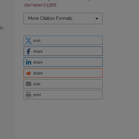
cle/view/23366
More Citation Formats
u.
post
share
share
share
mail
print