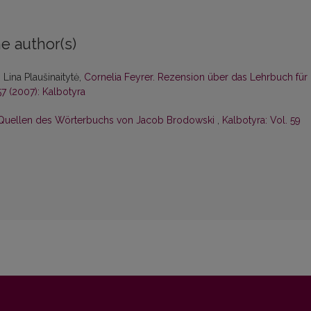
e author(s)
 Lina Plaušinaitytė,
Cornelia Feyrer. Rezension über das Lehrbuch für
57 (2007): Kalbotyra
 Quellen des Wörterbuchs von Jacob Brodowski
,
Kalbotyra: Vol. 59