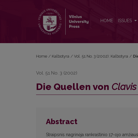
Die Quellen von <em>Clavis Germanico Lithvana<
HOME
ISSUES
Home
/
Kalbotyra
/
Vol. 51 No. 3 (2002): Kalbotyra
/
Di
Vol. 51 No. 3 (2002)
Die Quellen von
Clavi
Abstract
Straipsnis nagrinėja rankraštinio 17-ojo amžia