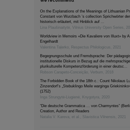
We recommend
On the Explanations of the Meanings of Lithuanian Pr
Constant von Wurzbach ’s collection Sprichwörter de
historisch erläutert, mit Hinblick auf ...
Lina Plaušinaitytė
,
Vilnius University Open Series
,
20
Worldview in Memoirs «Die Kavaliere von Illuxt» by A
Engelhardt
Valentina Taļerko
,
Respectus Philologicus
,
2021
Begegnungsschule und Fremdsprache: Der pädagogi
institutionelle Diskurs in Bezug auf die mehrsprachig
plurikulturelle Kompetenzförderung in einer deutsc...
Robson Carapeto-Conceição
,
Verbum
,
2018
The Forbidden Book of the 18th c.: Count Nikolaus L
Zinzendorf’s „Stebuklingo Meile warginga Griekininko
(1752)
Inga Strungytė-Liugienė
,
Knygotyra
,
2020
“Die deutsche Grammatica … von Charmyntes” (Berli
Creation, Author and Readers
Natalia V. Kareva, et al.
,
Slavistica Vilnensis
,
2021