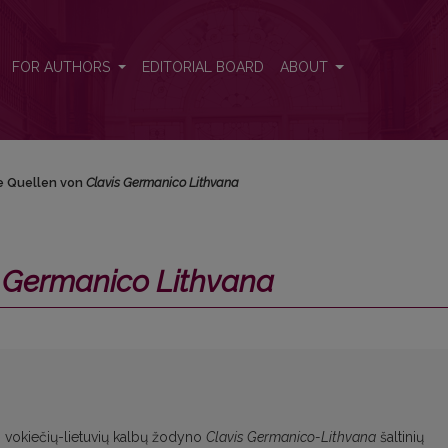
/em>
FOR AUTHORS
EDITORIAL BOARD
ABOUT
e Quellen von
Clavis Germanico Lithvana
s Germanico Lithvana
us vokiečių-lietuvių kalbų žodyno
Clavis Germanico-Lithvana
šaltinių