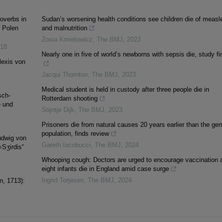
overbs in
Sudan’s worsening health conditions see children die of measl
r Polen
and malnutrition
Zosia Kmietowicz
,
The BMJ
,
2023
18
Nearly one in five of world’s newborns with sepsis die, study fi
lexis von
Jacqui Thornton
,
The BMJ
,
2023
Medical student is held in custody after three people die in
sch-
Rotterdam shooting
e und
Stijntje Dijk
,
The BMJ
,
2023
Prisoners die from natural causes 20 years earlier than the gen
population, finds review
udwig von
Gareth Iacobucci
,
The BMJ
,
2024
=Sʒirdis“
Whooping cough: Doctors are urged to encourage vaccination 
eight infants die in England amid case surge
Ingrid Torjesen
,
The BMJ
,
2024
n, 1713):