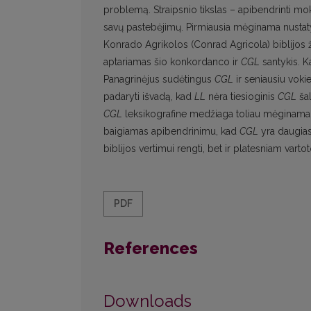
problemą. Straipsnio tikslas – apibendrinti moks
savų pastebėjimų. Pirmiausia mėginama nustatyti
Konrado Agrikolos (Conrad Agricola) biblijos
aptariamas šio konkordanco ir
CGL
santykis. K
Panagrinėjus sudėtingus
CGL
ir seniausiu voki
padaryti išvadą, kad
LL
nėra tiesioginis
CGL
šal
CGL
leksikografine medžiaga toliau mėginama n
baigiamas apibendrinimu, kad
CGL
yra daugiasl
biblijos vertimui rengti, bet ir platesniam vartoto
PDF
References
Downloads