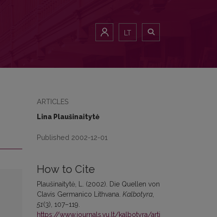
LT
ARTICLES
Lina Plaušinaitytė
Published 2002-12-01
How to Cite
Plaušinaitytė, L. (2002). Die Quellen von
Clavis Germanico Lithvana.
Kalbotyra
,
51
(3), 107–119.
https://www.journals.vu.lt/kalbotyra/arti