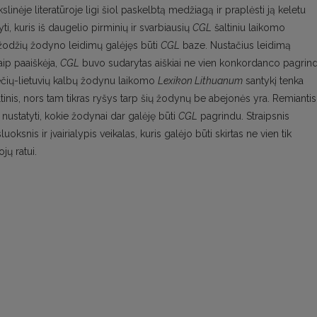
linėje literatūroje ligi šiol paskelbtą medžiagą ir praplėsti ją keletu
, kuris iš daugelio pirminių ir svarbiausių
CGL
šaltiniu laikomo
 žodžių žodyno leidimų galėjęs būti
CGL
baze. Nustačius leidimą
aip paaiškėja,
CGL
buvo sudarytas aiškiai ne vien konkordanco pagrind
ečių-lietuvių kalbų žodynu laikomo
Lexikon Lithuanum
santykį tenka
tinis, nors tam tikras ryšys tarp šių žodynų be abejonės yra. Remiantis
ustatyti, kokie žodynai dar galėję būti
CGL
pagrindu. Straipsnis
uoksnis ir įvairialypis veikalas, kuris galėjo būti skirtas ne vien tik
jų ratui.