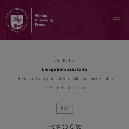
Keletas poezijos vertimo aspektų
ARTICLES
Liucija Baranauskaitė
Prancūzų filologijos katedra. Vilniaus universitetas
Published 2001-12-01
PDF
How to Cite