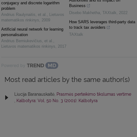
Authorities and its Impact on
conjugacy and discrete logarithm
Business
problem
Disebo Makhetha
,
TAXtalk
,
2022
Andrius Raulynaitis, et al.
,
Lietuvos
matematikos rinkinys
,
2009
How SARS leverages third-party data
to track tax avoiders
Artificial neural network for learning
TAXtalk
personalisation
Andrius Berniukevičius, et al.
,
Lietuvos matematikos rinkinys
,
2017
Powered by
Most read articles by the same author(s)
Liucija Baranauskaitė,
Prasmės perteikimo tikslumas vertime
,
Kalbotyra: Vol. 50 No. 3 (2001): Kalbotyra