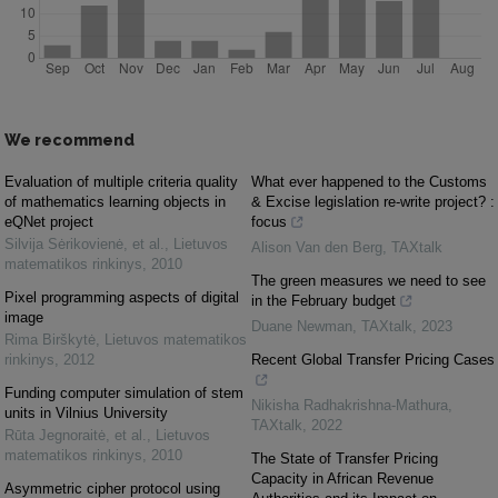
We recommend
Evaluation of multiple criteria quality
What ever happened to the Customs
of mathematics learning objects in
& Excise legislation re-write project? :
eQNet project
focus
Silvija Sėrikovienė, et al.
,
Lietuvos
Alison Van den Berg
,
TAXtalk
matematikos rinkinys
,
2010
The green measures we need to see
Pixel programming aspects of digital
in the February budget
image
Duane Newman
,
TAXtalk
,
2023
Rima Birškytė
,
Lietuvos matematikos
rinkinys
,
2012
Recent Global Transfer Pricing Cases
Funding computer simulation of stem
Nikisha Radhakrishna-Mathura
,
units in Vilnius University
TAXtalk
,
2022
Rūta Jegnoraitė, et al.
,
Lietuvos
matematikos rinkinys
,
2010
The State of Transfer Pricing
Capacity in African Revenue
Asymmetric cipher protocol using