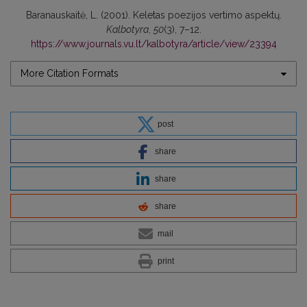
Baranauskaitė, L. (2001). Keletas poezijos vertimo aspektų.
Kalbotyra
,
50
(3), 7–12.
https://www.journals.vu.lt/kalbotyra/article/view/23394
More Citation Formats
post
share
share
share
mail
print