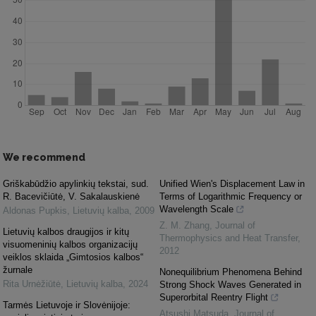
We recommend
Griškabūdžio apylinkių tekstai, sud.
Unified Wien's Displacement Law in
R. Bacevičiūtė, V. Sakalauskienė
Terms of Logarithmic Frequency or
Wavelength Scale
Aldonas Pupkis
,
Lietuvių kalba
,
2009
Z. M. Zhang
,
Journal of
Lietuvių kalbos draugijos ir kitų
Thermophysics and Heat Transfer
,
visuomeninių kalbos organizacijų
2012
veiklos sklaida „Gimtosios kalbos“
žurnale
Nonequilibrium Phenomena Behind
Rita Urnėžiūtė
,
Lietuvių kalba
,
2024
Strong Shock Waves Generated in
Superorbital Reentry Flight
Tarmės Lietuvoje ir Slovėnijoje:
Atsushi Matsuda
,
Journal of