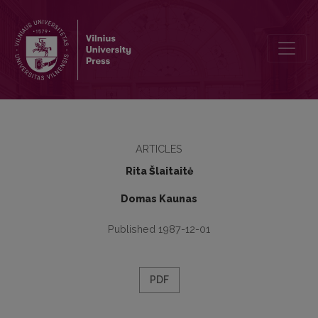
Lietuvių kalba Prūsijos valdžios ir visuomenės santykiuose
ARTICLES
Rita Šlaitaitė
Domas Kaunas
Published 1987-12-01
PDF