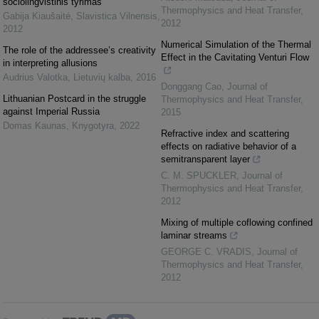
sociolingvistinis tyrimas
Thermophysics and Heat Transfer
,
Gabija Kiaušaitė
,
Slavistica Vilnensis
,
2012
2012
Numerical Simulation of the Thermal
The role of the addressee’s creativity
Effect in the Cavitating Venturi Flow
in interpreting allusions
Audrius Valotka
,
Lietuvių kalba
,
2016
Donggang Cao
,
Journal of
Lithuanian Postcard in the struggle
Thermophysics and Heat Transfer
,
against Imperial Russia
2015
Domas Kaunas
,
Knygotyra
,
2022
Refractive index and scattering
effects on radiative behavior of a
semitransparent layer
C. M. SPUCKLER
,
Journal of
Thermophysics and Heat Transfer
,
2012
Mixing of multiple coflowing confined
laminar streams
GEORGE C. VRADIS
,
Journal of
Thermophysics and Heat Transfer
,
2012