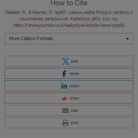
How to Cite
Šlaitaitė, R., & Kaunas, D. (1987). Lietuvių kalba Prūsijos valdžios ir
visuomenės santykiuose.
Kalbotyra
,
38
(1), 102–111.
https://www.journals.vu.lt/kalbotyra/article/view/30965
More Citation Formats
post
share
share
share
mail
print