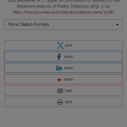
Drazdauskienė, M. L. (1998). A Contribution of Stylistics to the
Advanced Analysis of Poetry.
Kalbotyra
,
47
(3), 3–14.
https://www.journals.vu.lt/kalbotyra/article/view/31387
More Citation Formats
post
share
share
share
mail
print