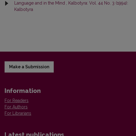
Language and in the Mind
,
Kalbotyra: Vol. 44 No. 3 (1994):
Kalbotyra
Make a Submission
Information
For Readers
For Authors
For Librarians
Latest publications