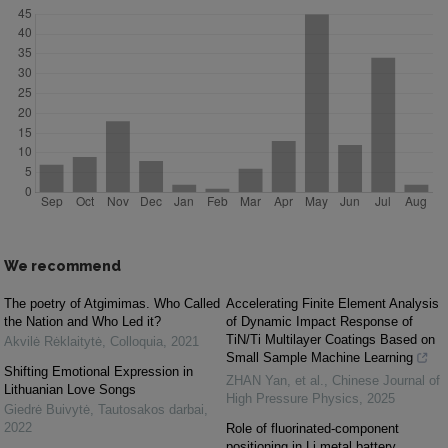
We recommend
The poetry of Atgimimas. Who Called
Accelerating Finite Element Analysis
the Nation and Who Led it?
of Dynamic Impact Response of
TiN/Ti Multilayer Coatings Based on
Akvilė Rėklaitytė
,
Colloquia
,
2021
Small Sample Machine Learning
Shifting Emotional Expression in
ZHAN Yan, et al.
,
Chinese Journal of
Lithuanian Love Songs
High Pressure Physics
,
2025
Giedrė Buivytė
,
Tautosakos darbai
,
2022
Role of fluorinated-component
positioning in Li metal battery