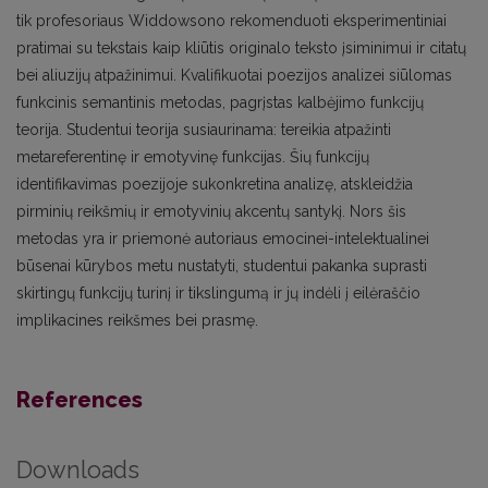
tik profesoriaus Widdowsono rekomenduoti eksperimentiniai
pratimai su tekstais kaip kliūtis originalo teksto įsiminimui ir citatų
bei aliuzijų atpažinimui. Kvalifikuotai poezijos analizei siūlomas
funkcinis semantinis metodas, pagrįstas kalbėjimo funkcijų
teorija. Studentui teorija susiaurinama: tereikia atpažinti
metareferentinę ir emotyvinę funkcijas. Šių funkcijų
identifikavimas poezijoje sukonkretina analizę, atskleidžia
pirminių reikšmių ir emotyvinių akcentų santykį. Nors šis
metodas yra ir priemonė autoriaus emocinei-intelektualinei
būsenai kūrybos metu nustatyti, studentui pakanka suprasti
skirtingų funkcijų turinį ir tikslingumą ir jų indėli į eilėraščio
implikacines reikšmes bei prasmę.
References
Downloads