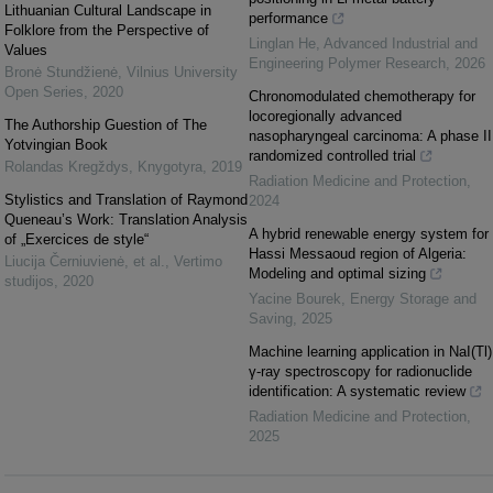
Lithuanian Cultural Landscape in
performance
Folklore from the Perspective of
Linglan He
,
Advanced Industrial and
Values
Engineering Polymer Research
,
2026
Bronė Stundžienė
,
Vilnius University
Open Series
,
2020
Chronomodulated chemotherapy for
locoregionally advanced
The Authorship Guestion of The
nasopharyngeal carcinoma: A phase II
Yotvingian Book
randomized controlled trial
Rolandas Kregždys
,
Knygotyra
,
2019
Radiation Medicine and Protection
,
Stylistics and Translation of Raymond
2024
Queneau’s Work: Translation Analysis
A hybrid renewable energy system for
of „Exercices de style“
Hassi Messaoud region of Algeria:
Liucija Černiuvienė, et al.
,
Vertimo
Modeling and optimal sizing
studijos
,
2020
Yacine Bourek
,
Energy Storage and
Saving
,
2025
Machine learning application in NaI(Tl)
γ-ray spectroscopy for radionuclide
identification: A systematic review
Radiation Medicine and Protection
,
2025