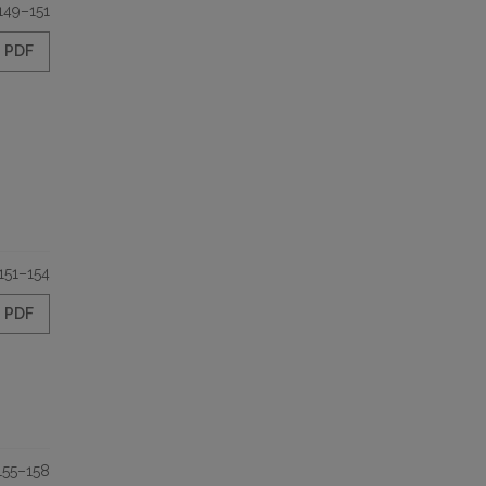
149–151
PDF
151–154
PDF
155–158