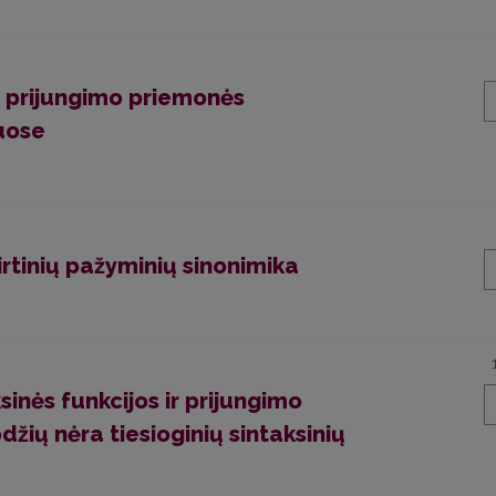
ių prijungimo priemonės
uose
kirtinių pažyminių sinonimika
sinės funkcijos ir prijungimo
žių nėra tiesioginių sintaksinių