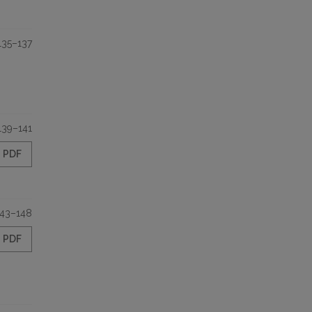
135–137
139–141
PDF
143–148
PDF