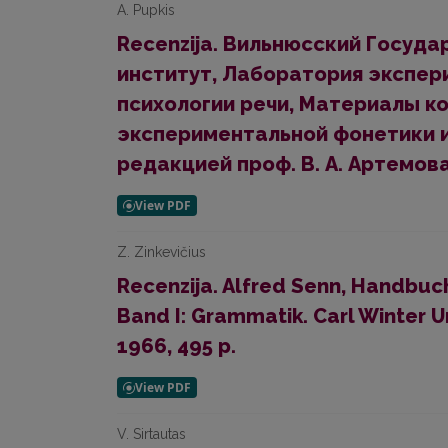
A. Pupkis
Recenzija. Вильнюсский Госуд
институт, Лаборатория экспер
психологии речи, Материалы к
экспериментальной фонетики и
редакцией проф. В. А. Артемова и 
Z. Zinkevičius
Recenzija. Alfred Senn, Handbuch
Band I: Grammatik. Carl Winter U
1966, 495 p.
V. Sirtautas