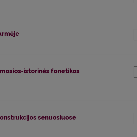
tarmėje
amosios-istorinės fonetikos
konstrukcijos senuosiuose