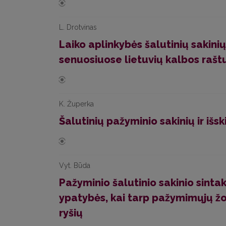
L. Drotvinas
Laiko aplinkybės šalutinių sakin
senuosiuose lietuvių kalbos rašt
K. Župerka
Šalutinių pažyminio sakinių ir išs
Vyt. Būda
Pažyminio šalutinio sakinio sintak
ypatybės, kai tarp pažymimųjų žod
ryšių