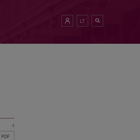
LT
4
PDF