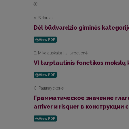
V. Sirtautas
Dėl būdvardžio giminės kategorij
E. Mikalauskaitė | J. Urbelienė
VI tarptautinis fonetikos mokslų
С. Рашкаускене
Грамматическое значение глаголо
arriver и risquer в конструкции