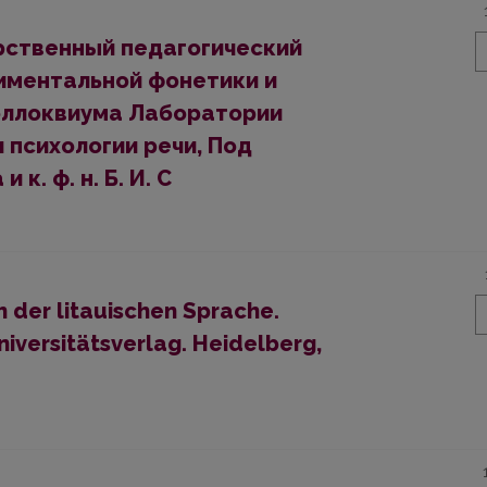
арственный педагогический
иментальной фонетики и
оллоквиума Лаборатории
 психологии речи, Под
к. ф. н. Б. И. С
 der litauischen Sprache.
niversitätsverlag. Heidelberg,