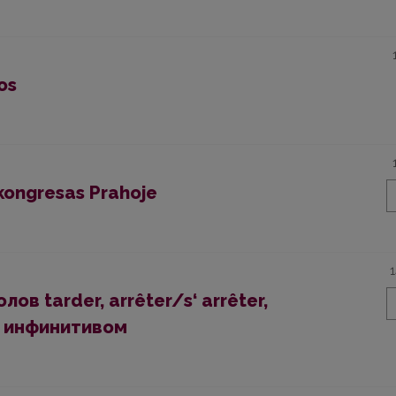
os
 kongresas Prahoje
в tarder, arrêter/s‘ arrêter,
 с инфинитивом