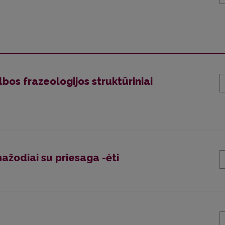
bos frazeologijos struktūriniai
ažodiai su priesaga -ėti