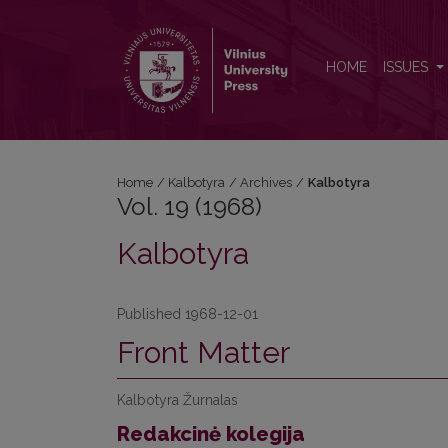
Vol. 19 (1968): Kalbotyra
HOME
ISSUES
Home
/
Kalbotyra
/
Archives
/
Kalbotyra
Vol. 19 (1968)
Kalbotyra
Published 1968-12-01
Front Matter
Kalbotyra Žurnalas
Redakcinė kolegija