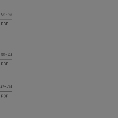
89–98
PDF
99–111
PDF
113–134
PDF