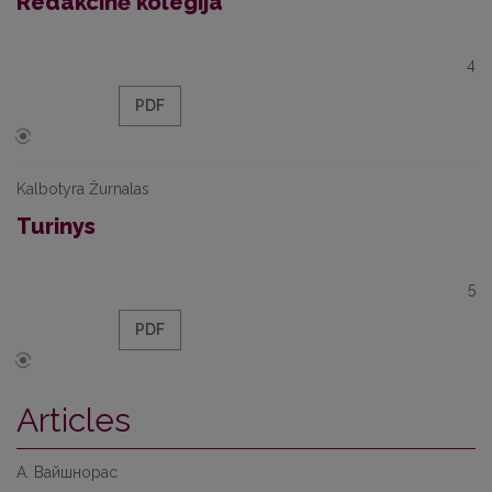
Redakcinė kolegija
4
PDF
Kalbotyra Žurnalas
Turinys
5
PDF
Articles
А. Вайшнорас