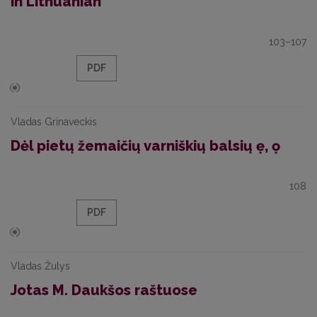
in Lithuanian
103–107
PDF
Vladas Grinaveckis
Dėl pietų žemaičių varniškių balsių ẹ, ọ
108
PDF
Vladas Žulys
Jotas M. Daukšos raštuose