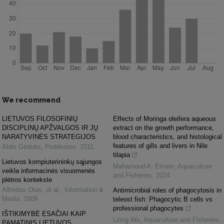
We recommend
LIETUVOS FILOSOFINIŲ
Effects of Moringa oleifera aqueous
DISCIPLINŲ APŽVALGOS IR JŲ
extract on the growth performance,
NARATYVINĖS STRATEGIJOS
blood characteristics, and histological
features of gills and livers in Nile
Aldis Gedutis
,
Problemos
,
2011
tilapia
Lietuvos kompiuterininkų sąjungos
Mahamoud A. Emam
,
Aquaculture
veikla informacinės visuomenės
and Fisheries
,
2024
plėtros kontekste
Alfredas Otas, et al.
,
Information &
Antimicrobial roles of phagocytosis in
Media
,
2009
teleost fish: Phagocytic B cells vs
professional phagocytes
IŠTIKIMYBĖ ESAČIAI KAIP
Liting Wu
,
Aquaculture and Fisheries
,
PAMATINIS LIETUVOS