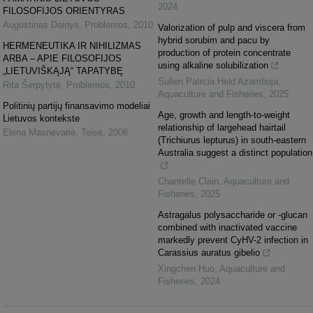
2024
FILOSOFIJOS ORIENTYRAS
Augustinas Dainys
,
Problemos
,
2010
Valorization of pulp and viscera from
hybrid sorubim and pacu by
HERMENEUTIKA IR NIHILIZMAS
production of protein concentrate
ARBA – APIE FILOSOFIJOS
using alkaline solubilization
„LIETUVIŠKĄJĄ“ TAPATYBĘ
Sullen Patrcia Held Azambuja
,
Rita Šerpytyté
,
Problemos
,
2010
Aquaculture and Fisheries
,
2025
Politinių partijų finansavimo modeliai
Age, growth and length-to-weight
Lietuvos kontekste
relationship of largehead hairtail
Elena Masnevaitė
,
Teisė
,
2008
(Trichiurus lepturus) in south-eastern
Australia suggest a distinct population
Chantelle Clain
,
Aquaculture and
Fisheries
,
2025
Astragalus polysaccharide or -glucan
combined with inactivated vaccine
markedly prevent CyHV-2 infection in
Carassius auratus gibelio
Xingchen Huo
,
Aquaculture and
Fisheries
,
2024