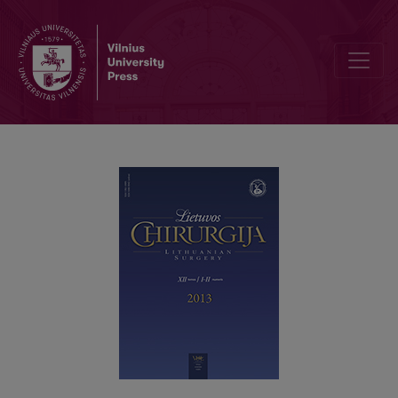
Tezės 2. Lietuvos chirurgijos aktualijos