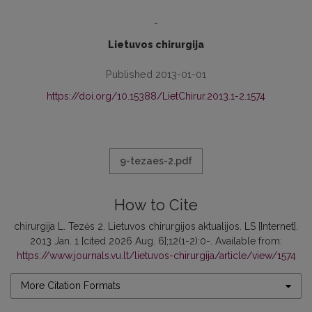
-
Lietuvos chirurgija
Published 2013-01-01
https://doi.org/10.15388/LietChirur.2013.1-2.1574
9-tezaes-2.pdf
How to Cite
chirurgija L. Tezės 2. Lietuvos chirurgijos aktualijos. LS [Internet].
2013 Jan. 1 [cited 2026 Aug. 6];12(1-2):0-. Available from:
https://www.journals.vu.lt/lietuvos-chirurgija/article/view/1574
More Citation Formats