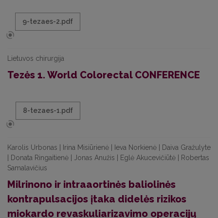
9-tezaes-2.pdf
Lietuvos chirurgija
Tezės 1. World Colorectal CONFERENCE
8-tezaes-1.pdf
Karolis Urbonas | Irina Misiūrienė | Ieva Norkienė | Daiva Gražulyte
| Donata Ringaitienė | Jonas Anužis | Eglė Akucevičiūtė | Robertas
Samalavičius
Milrinono ir intraaortinės baliolinės
kontrapulsacijos įtaka didelės rizikos
miokardo revaskuliarizavimo operacijų