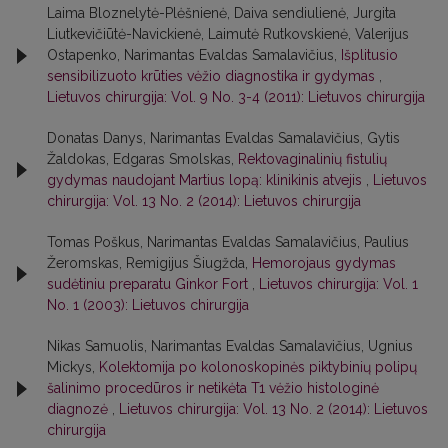
Laima Bloznelytė-Plėšnienė, Daiva sendiulienė, Jurgita
Liutkevičiūtė-Navickienė, Laimutė Rutkovskienė, Valerijus
Ostapenko, Narimantas Evaldas Samalavičius,
Išplitusio
sensibilizuoto krūties vėžio diagnostika ir gydymas
,
Lietuvos chirurgija: Vol. 9 No. 3-4 (2011): Lietuvos chirurgija
Donatas Danys, Narimantas Evaldas Samalavičius, Gytis
Žaldokas, Edgaras Smolskas,
Rektovaginalinių fistulių
gydymas naudojant Martius lopą: klinikinis atvejis
,
Lietuvos
chirurgija: Vol. 13 No. 2 (2014): Lietuvos chirurgija
Tomas Poškus, Narimantas Evaldas Samalavičius, Paulius
Žeromskas, Remigijus Šiugžda,
Hemorojaus gydymas
sudėtiniu preparatu Ginkor Fort
,
Lietuvos chirurgija: Vol. 1
No. 1 (2003): Lietuvos chirurgija
Nikas Samuolis, Narimantas Evaldas Samalavičius, Ugnius
Mickys,
Kolektomija po kolonoskopinės piktybinių polipų
šalinimo procedūros ir netikėta T1 vėžio histologinė
diagnozė
,
Lietuvos chirurgija: Vol. 13 No. 2 (2014): Lietuvos
chirurgija