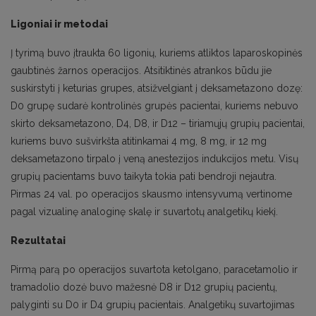
Ligoniai ir metodai
Į tyrimą buvo įtraukta 60 ligonių, kuriems atliktos laparoskopinės
gaubtinės žarnos operacijos. Atsitiktinės atrankos būdu jie
suskirstyti į keturias grupes, atsižvelgiant į deksametazono dozę:
D0 grupę sudarė kontrolinės grupės pacientai, kuriems nebuvo
skirto deksametazono, D4, D8, ir D12 – tiriamųjų grupių pacientai,
kuriems buvo sušvirkšta atitinkamai 4 mg, 8 mg, ir 12 mg
deksametazono tirpalo į veną anestezijos indukcijos metu. Visų
grupių pacientams buvo taikyta tokia pati bendroji nejautra.
Pirmas 24 val. po operacijos skausmo intensyvumą vertinome
pagal vizualinę analoginę skalę ir suvartotų analgetikų kiekį.
Rezultatai
Pirmą parą po operacijos suvartota ketolgano, paracetamolio ir
tramadolio dozė buvo mažesnė D8 ir D12 grupių pacientų,
palyginti su D0 ir D4 grupių pacientais. Analgetikų suvartojimas