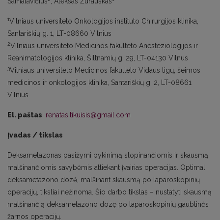
Samalavičius
, Aleksas Žurauskas
1
Vilniaus universiteto Onkologijos instituto Chirurgijos klinika,
Santariškių g. 1, LT-08660 Vilnius
2
Vilniaus universiteto Medicinos fakulteto Anesteziologijos ir
Reanimatologijos klinika, Šiltnamių g. 29, LT-04130 Vilnus
3
Vilniaus universiteto Medicinos fakulteto Vidaus ligų, šeimos
medicinos ir onkologijos klinika, Santariškių g. 2, LT-08661
Vilnius
El. paštas
:
renatas.tikuisis@gmail.com
Įvadas / tikslas
Deksametazonas pasižymi pykinimą slopinančiomis ir skausmą
malšinančiomis savybėmis atliekant įvairias operacijas. Optimali
deksametazono dozė, malšinant skausmą po laparoskopinių
operacijų, tiksliai nežinoma. Šio darbo tikslas – nustatyti skausmą
malšinančią deksametazono dozę po laparoskopinių gaubtinės
žarnos operacijų.