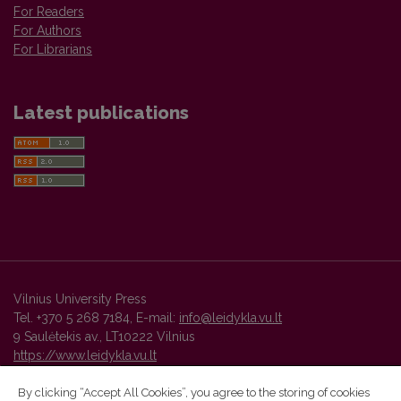
For Readers
For Authors
For Librarians
Latest publications
Vilnius University Press
Tel. +370 5 268 7184, E-mail:
info@leidykla.vu.lt
9 Saulėtekis av., LT10222 Vilnius
https://www.leidykla.vu.lt
By clicking “Accept All Cookies”, you agree to the storing of cookies