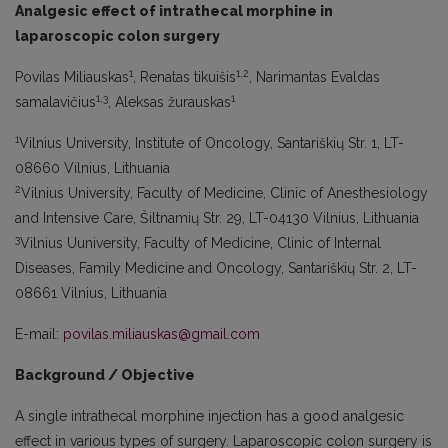
Analgesic effect of intrathecal morphine in
laparoscopic colon surgery
1
1,2
Povilas Miliauskas
, Renatas tikuišis
, Narimantas Evaldas
1,3
1
samalavičius
, Aleksas žurauskas
1
Vilnius University, Institute of Oncology, Santariškių Str. 1, LT-
08660 Vilnius, Lithuania
2
Vilnius University, Faculty of Medicine, Clinic of Anesthesiology
and Intensive Care, Šiltnamių Str. 29, LT-04130 Vilnius, Lithuania
3
Vilnius Uuniversity, Faculty of Medicine, Clinic of Internal
Diseases, Family Medicine and Oncology, Santariškių Str. 2, LT-
08661 Vilnius, Lithuania
E-mail:
povilas.miliauskas@gmail.com
Background / Objective
A single intrathecal morphine injection has a good analgesic
effect in various types of surgery. Laparoscopic colon surgery is