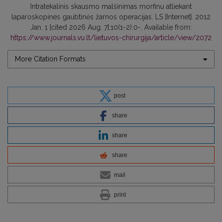
Intratekalinis skausmo malšinimas morfinu atliekant
laparoskopines gaubtinės žarnos operacijas. LS [Internet]. 2012
Jan. 1 [cited 2026 Aug. 7];10(1-2):0-. Available from:
https://www.journals.vu.lt/lietuvos-chirurgija/article/view/2072
More Citation Formats
post
share
share
share
mail
print