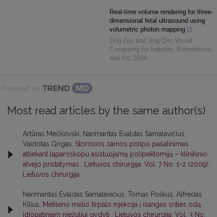
Real-time volume rendering for three-
dimensional fetal ultrasound using
volumetric photon mapping
Jing Zou and Jing Qin
,
Visual
Computing for Industry, Biomedicine,
and Art
,
2024
Powered by
Most read articles by the same author(s)
Artūras Mečkovski, Narimantas Evaldas Samalavičius,
Vaidotas Grigas,
Storosios žarnos polipo pašalinimas
atliekant laparoskopu asistuojamą polipektomiją – klinikinio
atvejo pristatymas
,
Lietuvos chirurgija: Vol. 7 No. 1-2 (2009):
Lietuvos chirurgija
Narimantas Evaldas Samalavičius, Tomas Poškus, Alfredas
Kilius,
Metileno mėlio tirpalo injekcija į išangės srities odą
idiopatiniam niežuliui gydyti
,
Lietuvos chirurgija: Vol. 3 No.