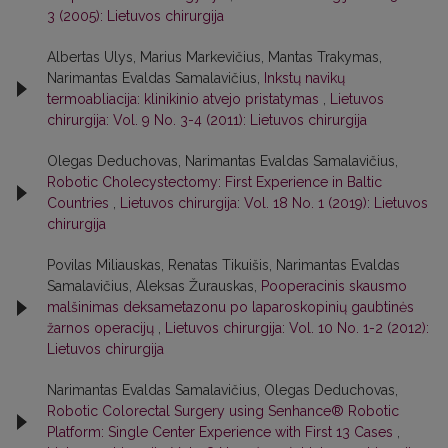
3 (2005): Lietuvos chirurgija
Albertas Ulys, Marius Markevičius, Mantas Trakymas,
Narimantas Evaldas Samalavičius,
Inkstų navikų
termoabliacija: klinikinio atvejo pristatymas
,
Lietuvos
chirurgija: Vol. 9 No. 3-4 (2011): Lietuvos chirurgija
Olegas Deduchovas, Narimantas Evaldas Samalavičius,
Robotic Cholecystectomy: First Experience in Baltic
Countries
,
Lietuvos chirurgija: Vol. 18 No. 1 (2019): Lietuvos
chirurgija
Povilas Miliauskas, Renatas Tikuišis, Narimantas Evaldas
Samalavičius, Aleksas Žurauskas,
Pooperacinis skausmo
malšinimas deksametazonu po laparoskopinių gaubtinės
žarnos operacijų
,
Lietuvos chirurgija: Vol. 10 No. 1-2 (2012):
Lietuvos chirurgija
Narimantas Evaldas Samalavičius, Olegas Deduchovas,
Robotic Colorectal Surgery using Senhance® Robotic
Platform: Single Center Experience with First 13 Cases
,