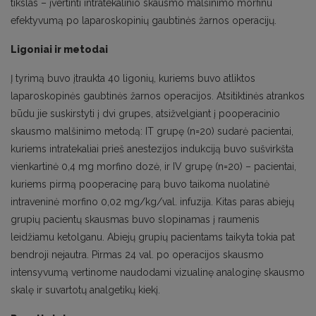
tikslas – įvertinti intratekalinio skausmo malšinimo morfinu
efektyvumą po laparoskopinių gaubtinės žarnos operacijų.
Ligoniai ir metodai
Į tyrimą buvo įtraukta 40 ligonių, kuriems buvo atliktos
laparoskopinės gaubtinės žarnos operacijos. Atsitiktinės atrankos
būdu jie suskirstyti į dvi grupes, atsižvelgiant į pooperacinio
skausmo malšinimo metodą: IT grupę (n=20) sudarė pacientai,
kuriems intratekaliai prieš anestezijos indukciją buvo sušvirkšta
vienkartinė 0,4 mg morfino dozė, ir IV grupę (n=20) – pacientai,
kuriems pirmą pooperacinę parą buvo taikoma nuolatinė
intraveninė morfino 0,02 mg/kg/val. infuzija. Kitas paras abiejų
grupių pacientų skausmas buvo slopinamas į raumenis
leidžiamu ketolganu. Abiejų grupių pacientams taikyta tokia pat
bendroji nejautra. Pirmas 24 val. po operacijos skausmo
intensyvumą vertinome naudodami vizualinę analoginę skausmo
skalę ir suvartotų analgetikų kiekį.