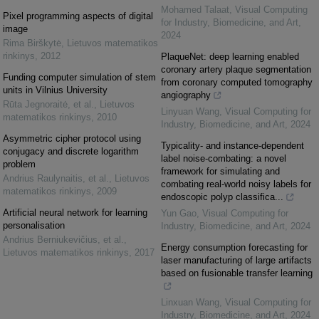
Mohamed Talaat
,
Visual Computing
Pixel programming aspects of digital
for Industry, Biomedicine, and Art
,
image
2024
Rima Birškytė
,
Lietuvos matematikos
rinkinys
,
2012
PlaqueNet: deep learning enabled
coronary artery plaque segmentation
Funding computer simulation of stem
from coronary computed tomography
units in Vilnius University
angiography
Rūta Jegnoraitė, et al.
,
Lietuvos
Linyuan Wang
,
Visual Computing for
matematikos rinkinys
,
2010
Industry, Biomedicine, and Art
,
2024
Asymmetric cipher protocol using
Typicality- and instance-dependent
conjugacy and discrete logarithm
label noise-combating: a novel
problem
framework for simulating and
Andrius Raulynaitis, et al.
,
Lietuvos
combating real-world noisy labels for
matematikos rinkinys
,
2009
endoscopic polyp classifica...
Artificial neural network for learning
Yun Gao
,
Visual Computing for
personalisation
Industry, Biomedicine, and Art
,
2024
Andrius Berniukevičius, et al.
,
Energy consumption forecasting for
Lietuvos matematikos rinkinys
,
2017
laser manufacturing of large artifacts
based on fusionable transfer learning
Linxuan Wang
,
Visual Computing for
Industry, Biomedicine, and Art
,
2024