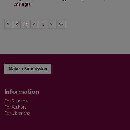
chirurgija
1
2
3
4
5
>
>>
Make a Submission
Information
For Readers
For Authors
For Librarians