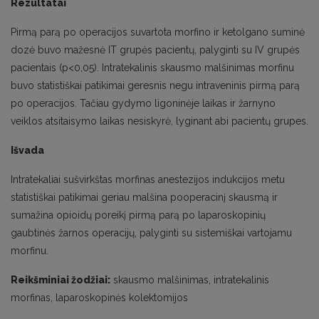
Rezultatai
Pirmą parą po operacijos suvartota morfino ir ketolgano suminė
dozė buvo mažesnė IT grupės pacientų, palyginti su IV grupės
pacientais (p<0,05). Intratekalinis skausmo malšinimas morfinu
buvo statistiškai patikimai geresnis negu intraveninis pirmą parą
po operacijos. Tačiau gydymo ligoninėje laikas ir žarnyno
veiklos atsitaisymo laikas nesiskyrė, lyginant abi pacientų grupes.
Išvada
Intratekaliai sušvirkštas morfinas anestezijos indukcijos metu
statistiškai patikimai geriau malšina pooperacinį skausmą ir
sumažina opioidų poreikį pirmą parą po laparoskopinių
gaubtinės žarnos operacijų, palyginti su sistemiškai vartojamu
morfinu.
Reikšminiai žodžiai:
skausmo malšinimas, intratekalinis
morfinas, laparoskopinės kolektomijos