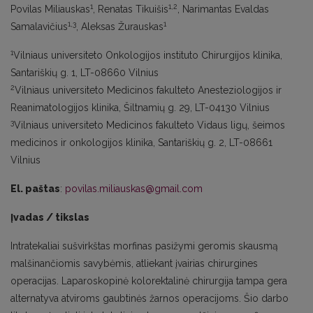
1
1,2
Povilas Miliauskas
, Renatas Tikuišis
, Narimantas Evaldas
1,3
1
Samalavičius
, Aleksas Žurauskas
1
Vilniaus universiteto Onkologijos instituto Chirurgijos klinika,
Santariškių g. 1, LT-08660 Vilnius
2
Vilniaus universiteto Medicinos fakulteto Anesteziologijos ir
Reanimatologijos klinika, Šiltnamių g. 29, LT-04130 Vilnius
3
Vilniaus universiteto Medicinos fakulteto Vidaus ligų, šeimos
medicinos ir onkologijos klinika, Santariškių g. 2, LT-08661
Vilnius
El. paštas
:
povilas.miliauskas@gmail.com
Įvadas / tikslas
Intratekaliai sušvirkštas morfinas pasižymi geromis skausmą
malšinančiomis savybėmis, atliekant įvairias chirurgines
operacijas. Laparoskopinė kolorektalinė chirurgija tampa gera
alternatyva atviroms gaubtinės žarnos operacijoms. Šio darbo