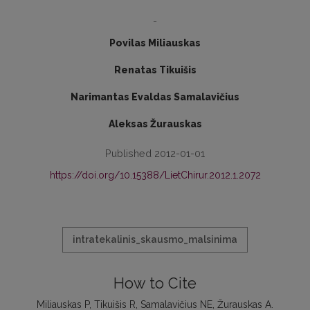
-
Povilas Miliauskas
Renatas Tikuišis
Narimantas Evaldas Samalavičius
Aleksas Žurauskas
Published 2012-01-01
https://doi.org/10.15388/LietChirur.2012.1.2072
intratekalinis_skausmo_malsinima
How to Cite
Miliauskas P, Tikuišis R, Samalavičius NE, Žurauskas A.