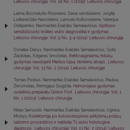
Lietuvos chirurgija: Vol. 18 No. 1 (2019): Lietuvos chirurgija
Laima Bloznelytė-Plėšnienė, Daiva sendiulienė, Jurgita
Liutkevičiūtė-Navickienė, Laimutė Rutkovskienė, Valerijus
Ostapenko, Narimantas Evaldas Samalavičius,
Išplitusio
sensibilizuoto krūties vėžio diagnostika ir gydymas
,
Lietuvos chirurgija: Vol. 9 No. 3-4 (2011): Lietuvos chirurgija
Donatas Danys, Narimantas Evaldas Samalavičius, Gytis
Žaldokas, Edgaras Smolskas,
Rektovaginalinių fistulių
gydymas naudojant Martius lopą: klinikinis atvejis
,
Lietuvos
chirurgija: Vol. 13 No. 2 (2014): Lietuvos chirurgija
Tomas Poškus, Narimantas Evaldas Samalavičius, Paulius
Žeromskas, Remigijus Šiugžda,
Hemorojaus gydymas
sudėtiniu preparatu Ginkor Fort
,
Lietuvos chirurgija: Vol. 1
No. 1 (2003): Lietuvos chirurgija
Nikas Samuolis, Narimantas Evaldas Samalavičius, Ugnius
Mickys,
Kolektomija po kolonoskopinės piktybinių polipų
šalinimo procedūros ir netikėta T1 vėžio histologinė
diagnozė
,
Lietuvos chirurgija: Vol. 13 No. 2 (2014): Lietuvos