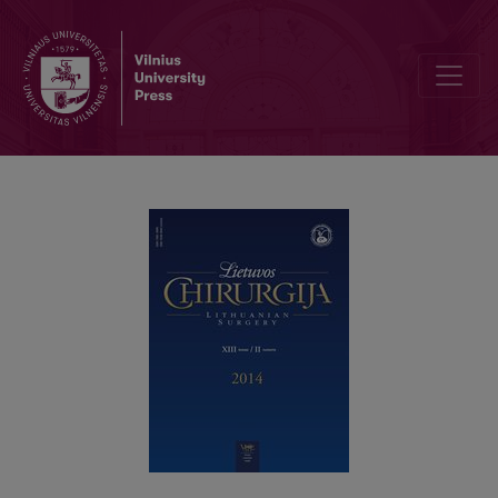
Intratekalinis skausmo malšinimas morfinu atliekant laparoskopines